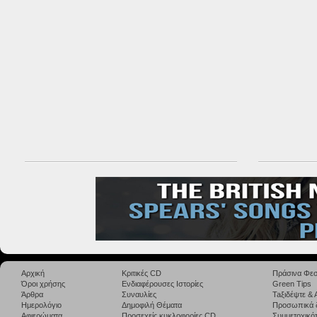
Αρχική
Κριτικές CD
Πράσινα Φεσ
Όροι χρήσης
Ενδιαφέρουσες Ιστορίες
Green Tips
Άρθρα
Συναυλίες
Taξιδέψτε &
Ημερολόγιο
Δημοφιλή Θέματα
Προσωπικά 
Αφιερώματα
Προσεχείς κυκλοφορίες CD
Συμμετοχικότ