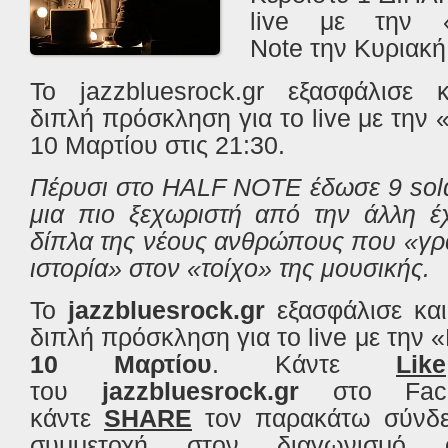
live με την 
Note
την Κυριακή
Το jazzbluesrock.gr εξασφάλισε
διπλή
πρόσκληση
για το
live με τη
10 Μαρτίου στις 21:30
.
Πέρυσι στο HALF NOTE έδωσε 9 sold
μια πιο ξεχωριστή από την άλλη έ
δίπλα της νέους ανθρώπους που «γρ
ιστορία» στον «τοίχο» της μουσικής.
Το
jazzbluesrock.gr
εξασφάλισε και
διπλή
πρόσκληση
για το
live
με την 
10 Μαρτίου
. Κάντε
Like
του
jazzbluesrock.gr
στο Fac
κάντε
SHARE
τον παρακάτω σύνδ
συμμετοχή
στον διαγωνισμό α