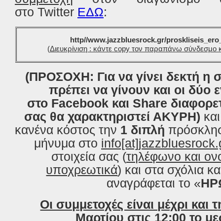
στο Twitter
ΕΔΩ
:
http//www.jazzbluesrock.gr/proskliseis_er
(
Διευκρίνιση : κάντε copy τον παραπάνω σύνδεσμο κ
(ΠΡΟΣΟΧΗ: Για να γίνει δεκτή η 
πρέπει να γίνουν και οι δύο ε
στο Facebook και Share διαφορε
σας θα χαρακτηριστεί ΑΚΥΡΗ)
κα
κανένα κόστος τ
ην
1 διπλ
ή
πρόσκληση
μήνυμα στο
info[at]jazzbluesrock.
στοιχεία σας (
τηλέφωνο και ο
υποχρεωτικά
) και στα σχόλια κα
αναγράφεται το «
ΗΡ
Οι συμμετοχές είναι μέχρι και τ
Μαρτίου
στις 12:00 το με