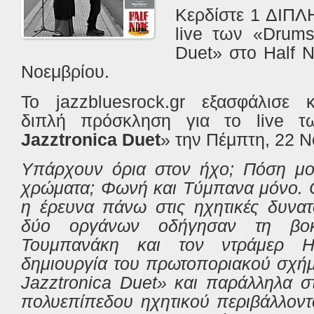
Κερδίστε 1 ΔΙΠΛ
live των «Drums
Duet» στο Half N
Νοεμβρίου.
Το jazzbluesrock.gr εξασφάλισε
διπλή
πρόσκληση
για το
live 
Jazztronica Duet
»
την Πέμπτη, 22 Ν
Υπάρχουν όρια στον ήχο; Πόση μου
χρώματα; Φωνή και Tύμπανα μόνο. Ο
η έρευνα πάνω στις ηχητικές δυνατ
δύο οργάνων οδήγησαν τη βοκα
Τουμπανάκη και τον ντράμερ Η
δημιουργία του πρωτοποριακού σχή
Jazztronica Duet» και παράλληλα σ
πολυεπίπεδου ηχητικού περιβάλλοντ