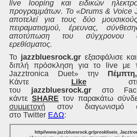
live looping και ειδικών ηλεκτ
προγραμμάτων. Το «Drums & Voice J
αποτελεί για τους δύο μουσικού
πειραματισμού, έρευνας, σύνθεσ
αποτύπωση του σύγχρονου ασ
ερεθίσματος.
Το
jazzbluesrock.gr
εξασφάλισε και
διπλή
πρόσκληση
για το
live
με 
Jazztronica Duet» την
Πέμπτη
Κάντε
Like
στη 
του
jazzbluesrock.gr
στο Fac
κάντε
SHARE
τον παρακάτω σύνδ
συμμετοχή
στον διαγωνισμό α
στο Twitter
ΕΔΩ
:
http//www.jazzbluesrock.gr/proskliseis_Jazztr