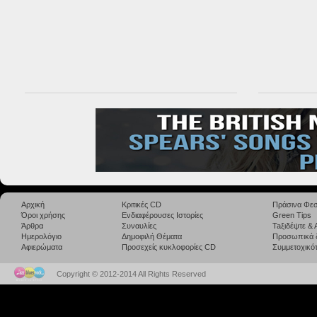
Αρχική
Κριτικές CD
Πράσινα Φεσ
Όροι χρήσης
Ενδιαφέρουσες Ιστορίες
Green Tips
Άρθρα
Συναυλίες
Taξιδέψτε &
Ημερολόγιο
Δημοφιλή Θέματα
Προσωπικά 
Αφιερώματα
Προσεχείς κυκλοφορίες CD
Συμμετοχικότ
Copyright © 2012-2014 All Rights Reserved