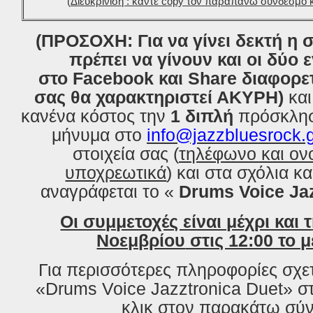
(
Διευκρίνιση : κάντε copy τον παραπάνω σύνδεσμο κ
(ΠΡΟΣΟΧΗ: Για να γίνει δεκτή η 
πρέπει να γίνουν και οι δύο ε
στο Facebook και Share διαφορε
σας θα χαρακτηριστεί ΑΚΥΡΗ)
κα
κανένα κόστος τ
ην
1 διπλ
ή
πρόσκληση
μήνυμα στο
info@jazzbluesrock.
στοιχεία σας (
τηλέφωνο και ο
υποχρεωτικά
) και στα σχόλια κα
αναγράφεται το «
Drums Voice Ja
Οι συμμετοχές είναι μέχρι και τ
Νοεμβρίου
στις 12:00 το μ
Για περισσότερες πληροφορίες σχε
«Drums Voice Jazztronica Duet» σ
κλικ στο
ν
παρακάτω σ
ύ