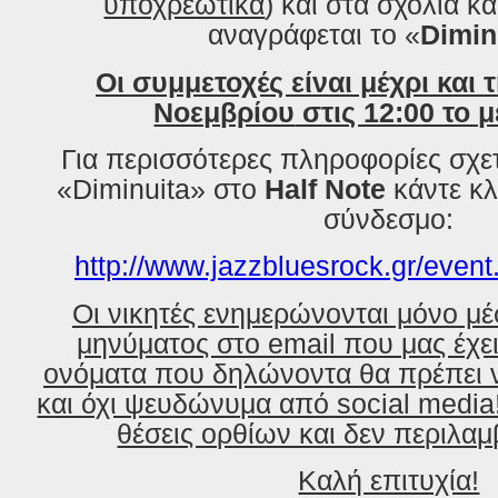
υποχρεωτικά
) και στα σχόλια κα
αναγράφεται το «
Dimin
Οι συμμετοχές είναι μέχρι και τ
Νοεμβρίου
στις 12:00 το μ
Για περισσότερες πληροφορίες σχε
«Diminuita» στο
Half Note
κάντε κλ
σ
ύνδεσμο:
http://www.jazzbluesrock.gr/even
Οι νικητές ενημερώνονται μόνο μ
μηνύματος στο email που μας έχε
ονόματα που δηλώνοντα θα πρέπει ν
και όχι ψευδώνυμα από social media
θέσεις ορθίων και δεν περιλα
Καλή επιτυχία!