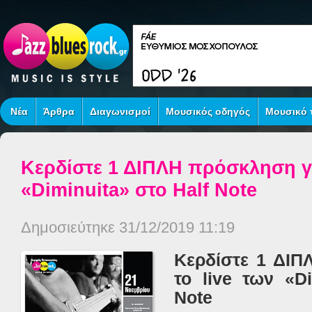
Νέα
Άρθρα
Διαγωνισμοί
Μουσικός οδηγός
Μουσικό τ
Κερδίστε 1 ΔΙΠΛΗ πρόσκληση γι
«Diminuita» στο Half Note
Δημοσιεύτηκε 31/12/2019 11:19
Κερδίστε 1 ΔΙΠ
το live των
«
D
Note