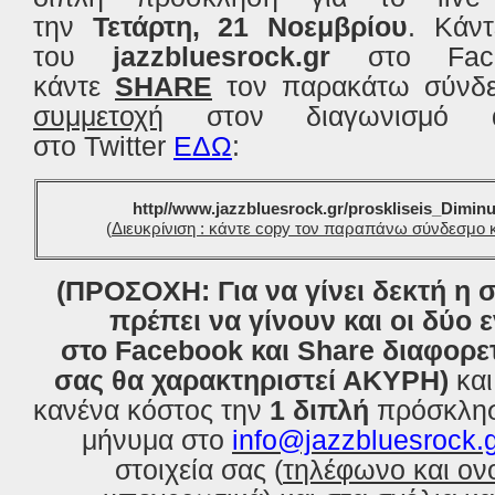
την
Τετάρτη, 21 Νοεμβρίου
. Κάν
του
jazzbluesrock.gr
στο Fac
κάντε
SHARE
τον παρακάτω σύνδ
συμμετοχή
στον διαγωνισμό α
στο Twitter
ΕΔΩ
:
http//www.jazzbluesrock.gr/prosklise
is_
Diminu
(
Διευκρίνιση : κάντε copy τον παραπάνω σύνδεσμο κ
(ΠΡΟΣΟΧΗ: Για να γίνει δεκτή η 
πρέπει να γίνουν και οι δύο ε
στο Facebook και Share διαφορε
σας θα χαρακτηριστεί ΑΚΥΡΗ)
κα
κανένα κόστος τ
ην
1 διπλ
ή
πρόσκληση
μήνυμα στο
info@jazzbluesrock.
στοιχεία σας (
τηλέφωνο και ο