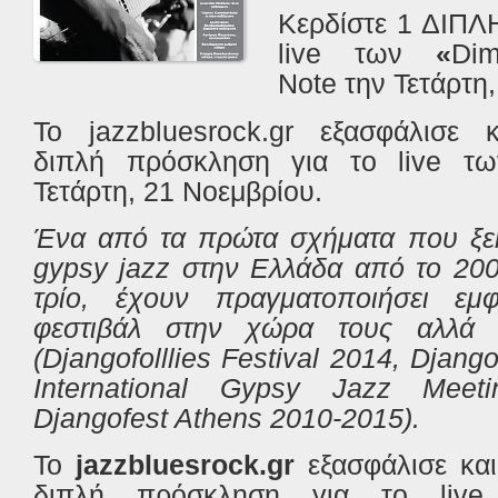
Κερδίστε 1 ΔΙΠΛ
live των
«
Dim
Note
την Τετάρτη
Το jazzbluesrock.gr εξασφάλισε
διπλή
πρόσκληση
για το
live 
Τετάρτη, 21 Νοεμβρίου
.
Ένα από τα πρώτα σχήματα που ξεκ
gypsy jazz στην Ελλάδα από το 200
τρίο, έχουν πραγματοποιήσει εμ
φεστιβάλ στην χώρα τους αλλά κ
(Djangofolllies Festival 2014, Djang
International Gypsy Jazz Meet
Djangofest Athens 2010-2015).
Το
jazzbluesrock.gr
εξασφάλισε και
διπλή
πρόσκληση
για το
liv