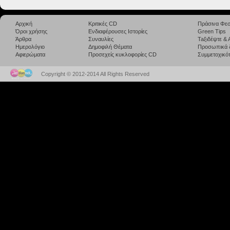
Αρχική
Κριτικές CD
Πράσινα Φεσ
Όροι χρήσης
Ενδιαφέρουσες Ιστορίες
Green Tips
Άρθρα
Συναυλίες
Taξιδέψτε &
Ημερολόγιο
Δημοφιλή Θέματα
Προσωπικά 
Αφιερώματα
Προσεχείς κυκλοφορίες CD
Συμμετοχικότ
Copyright © 2012-2014 All Rights Reserved