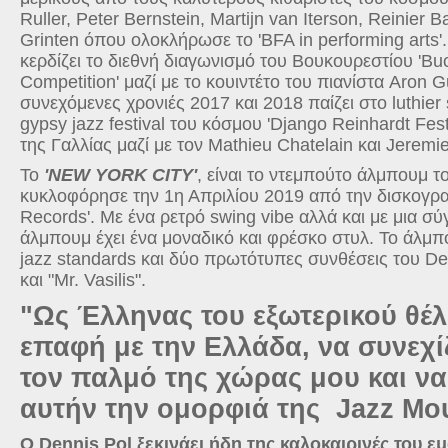
Ruller
,
Peter Bernstein
,
Martijn van Iterson
,
Reinier B
Grinten
όπου ολοκλήρωσε το '
BFA in performing arts
'
κερδίζει το διεθνή διαγωνισμό του Βουκουρεστίου '
Buc
Competition
' μαζί με το κουιντέτο του πιανίστα
Aron G
συνεχόμενες χρονιές 2017 και 2018 παίζει στο
luthier
gypsy jazz festival
του κόσμου '
Django Reinhardt Fest
της Γαλλίας μαζί με τον
Mathieu Chatelain
και
Jeremie
Το
'
NEW
YORK
CITY
'
, είναι το ντεμπούτο άλμπουμ τ
κυκλοφόρησε την 1η Απριλίου 2019 από την δισκογραφ
Records
'. Με ένα ρετρό
swing vibe
αλλά και με μια σ
άλμπουμ έχει ένα μοναδικό και φρέσκο ​​στυλ. Το άλμ
jazz standards
και δύο πρωτότυπες συνθέσεις του
De
και "
Mr
.
Vasilis
".
"Ως Έλληνας του εξωτερικού θέ
επαφή με την Ελλάδα, να συνεχ
τον παλμό της χώρας μου και 
αυτήν την ομορφιά της
Jazz
Μου
Ο
Dennis
Pol
ξεκινάει ήδη της καλοκαιρινές του εμ