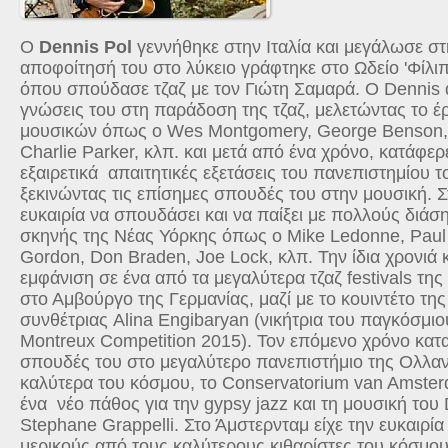
Ο
Dennis
Pol
γεννήθηκε στην Ιταλία και μεγάλωσε σ
αποφοίτησή του στο λύκειο γράφτηκε στο Ωδείο 'Φίλι
όπου σπούδασε τζαζ με τον Γιώτη Σαμαρά. Ο
Dennis
γνώσεις του στη παράδοση της τζαζ, μελετώντας το έ
μουσικών όπως ο
Wes Montgomery
,
George Benson
Charlie Parker
, κλπ. και μετά από ένα χρόνο, κατάφερ
εξαιρετικά απαιτητικές εξετάσεις του πανεπιστημίου 
ξεκινώντας τις επίσημες σπουδές του στην μουσική. 
ευκαιρία να σπουδάσει και να παίξει με πολλούς διάσ
σκηνής της Νέας Υόρκης όπως ο
Mike Ledonne
,
Paul
Gordon
,
Don Braden
,
Joe Lock
, κλπ. Την ίδια χρονιά
εμφάνιση σε ένα από τα μεγαλύτερα τζαζ
festivals
της 
στο Αμβούργο της Γερμανίας, μαζί με το κουιντέτο της
συνθέτριας
Alina Engibaryan
(νικήτρια του παγκόσμιο
Montreux Competition
2015). Τον επόμενο χρόνο κατα
σπουδές του στο μεγαλύτερο πανεπιστήμιο της Ολλανδ
καλύτερα του κόσμου, το
Conservatorium van Amste
ένα νέο πάθος για την
gypsy jazz
και τη μουσική του
Stephane Grappelli
. Στο Άμστερνταμ είχε την ευκαιρί
μερικούς από τους καλύτερους κιθαρίστες του κόσμ