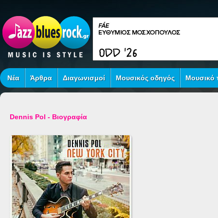
Νέα
Άρθρα
Διαγωνισμοί
Μουσικός οδηγός
Μουσικό τ
Dennis Pol - Βιογραφία