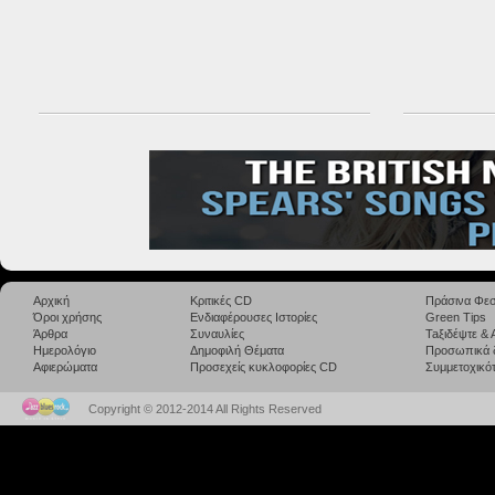
Αρχική
Κριτικές CD
Πράσινα Φεσ
Όροι χρήσης
Ενδιαφέρουσες Ιστορίες
Green Tips
Άρθρα
Συναυλίες
Taξιδέψτε &
Ημερολόγιο
Δημοφιλή Θέματα
Προσωπικά 
Αφιερώματα
Προσεχείς κυκλοφορίες CD
Συμμετοχικότ
Copyright © 2012-2014 All Rights Reserved