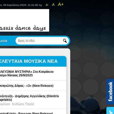
A+
A
A-
ο, 08 Αυγούστου 2026, 11:11:39 πμ
ωνία
ΕΛΕΥΤΑΙΑ ΜΟΥΣΙΚΑ ΝΕΑ
ΛΕΥΣΙΝΙΑ ΜΥΣΤΗΡΙΑ» Στο Κατράκειο
ατρο Νίκαιας 26/9/2025
ναγιώτης Δάρας - «3» (New Release)
νέντευξη - Δημήτρης Αγγελάκης (Dimitris
gelakis)
ιμέλεια : Ευθύμης Παράς
stroKristo - Passage (New Release)