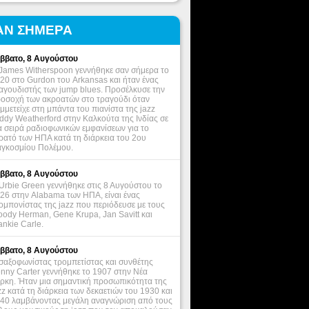
ΑΝ ΣΗΜΕΡΑ
ββατο, 8 Αυγούστου
James Witherspoon γεννήθηκε σαν σήμερα το
20 στο Gurdon του Arkansas και ήταν ένας
αγουδιστής των jump blues. Προσέλκυσε την
οσοχή των ακροατών στο τραγούδι όταν
μμετείχε στη μπάντα του πιανίστα της jazz
ddy Weatherford στην Καλκούτα της Ινδίας σε
α σειρά ραδιοφωνικών εμφανίσεων για το
ρατό των ΗΠΑ κατά τη διάρκεια του 2ου
γκοσμίου Πολέμου.
ββατο, 8 Αυγούστου
Urbie Green γεννήθηκε στις 8 Αυγούστου το
26 στην Alabama των ΗΠΑ, είναι ένας
ομπονίστας της jazz που περιόδευσε με τους
ody Herman, Gene Krupa, Jan Savitt και
ankie Carle.
ββατο, 8 Αυγούστου
σαξοφωνίστας τρομπετίστας και συνθέτης
nny Carter γεννήθηκε το 1907 στην Νέα
ρκη. Ήταν μια σημαντική προσωπικότητα της
zz κατά τη διάρκεια των δεκαετιών του 1930 και
40 λαμβάνοντας μεγάλη αναγνώριση από τους