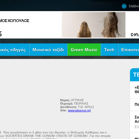
Σάββατ
ικός οδηγός
Μουσικό ταξίδι
Green Music
Tech
Επικοιν
Τ
«Ε
Θέ
Νομός:
ΑΤΤΙΚΗΣ
Περιοχή:
ΠΕΙΡΑΙΑΣ
Πα
Διεύθυνση:
Τ.Θ. 80512
Site:
www.wipeout.gr/
Συ
An
Επ
78. Τότε γνωρίστηκαν οι 2 φίλοι που την ίδρυσαν ,ο Θοδωρής Κρίθαρης και ο
δίσκο των SOCRATES DRANK THE CONIUM «TASTE OF CONIUM». Για την ιστορία
ma