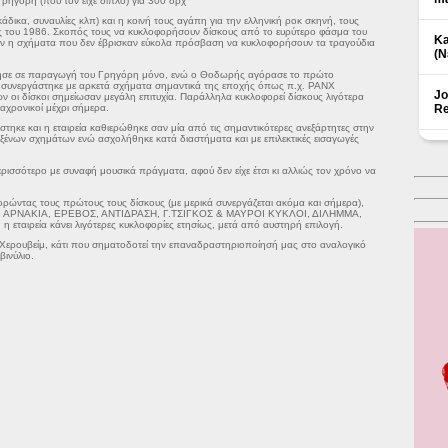
ρηγόρη (που τον είχε διπλό) για 300 δρχ
άδικα, συναυλίες κλπ) και η κοινή τους αγάπη για την ελληνική ροκ σκηνή, τους
 του 1986. Σκοπός τους να κυκλοφορήσουν δίσκους από το ευρύτερο φάσμα του
Ka
αν η σχήματα που δεν έβρισκαν εύκολα πρόσβαση να κυκλοφορήσουν τα τραγούδια
(Ν
σε σε παραγωγή του Γρηγόρη μόνο, ενώ ο Θοδωρής αγόρασε το πρώτο
 ’80 συνεργάστηκε με αρκετά σχήματα σημαντικά της εποχής όπως π.χ. PANX
Jo
 δίσκοι σημείωσαν μεγάλη επιτυχία. Παράλληλα κυκλοφορεί δίσκους λιγότερα
αχρονικοί μέχρι σήμερα.
Re
στηκε και η εταιρεία καθιερώθηκε σαν μία από τις σημαντικότερες ανεξάρτητες στην
ένων σχημάτων ενώ ασχολήθηκε κατά διαστήματα και με επιλεκτικές εισαγωγές
ισσότερο με συναφή μουσικά πράγματα, αφού δεν είχε έτσι κι αλλιώς τον χρόνο να
ορώντας τους πρώτους τους δίσκους (με μερικά συνεργάζεται ακόμα και σήμερα),
 ΑΡΝΑΚΙΑ, ΕΡΕΒΟΣ, ΑΝΤΙΔΡΑΣΗ, Γ.ΤΣΙΓΚΟΣ & ΜΑΥΡΟΙ ΚΥΚΛΟΙ, ΔΙΛΗΜΜΑ,
ταιρεία κάνει λιγότερες κυκλοφορίες ετησίως, μετά από αυστηρή επιλογή.
Χερουβείμ, κάτι που σηματοδοτεί την επαναδραστηριοποίησή μας στο αναλογικό
βινύλιο.
Δ