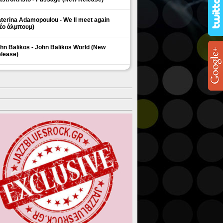
terina Adamopoulou - We ll meet again
έο άλμπουμ)
hn Balikos - John Balikos World (New
lease)
ΗΜΟΦΙΛΗ ΘΕΜΑΤΑ