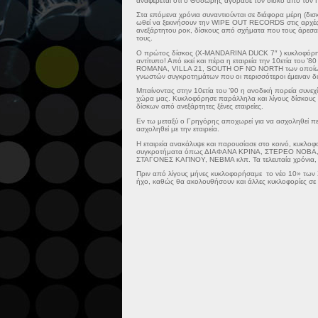
αναφέρεται ότι ο Θοδωρής αγόρασε τον δίσκο από τον Γ
Στα επόμενα χρόνια συναντιούνται σε διάφορα μέρη (δισκ
ωθεί να ξεκινήσουν την WIPE OUT RECORDS στις αρχές
ανεξάρτητου ροκ, δίσκους από σχήματα που τους άρεσ
τους.
Ο πρώτος δίσκος (X-MANDARINA DUCK 7″ ) κυκλοφόρη
αντίτυπο! Από εκεί και πέρα η εταιρεία την 10ετία του
ROMANA, VILLA 21, SOUTH OF NO NORTH των οποίων οι
γνωστών συγκροτημάτων που οι περισσότεροι έμειναν δι
Μπαίνοντας στην 10ετία του ’90 η ανοδική πορεία συνεχί
χώρα μας. Κυκλοφόρησε παράλληλα και λίγους δίσκους ξ
δίσκων από ανεξάρτητες ξένες εταιρείες.
Εν τω μεταξύ ο Γρηγόρης αποχωρεί για να ασχοληθεί περ
ασχοληθεί με την εταιρεία.
Η εταιρεία ανακάλυψε και παρουσίασε στο κοινό, κυκλοφ
συγκροτήματα όπως ΔΙΑΦΑΝΑ ΚΡΙΝΑ, ΣΤΕΡΕΟ ΝΟΒΑ,
ΣΤΑΓΟΝΕΣ ΚΑΠΝΟΥ, ΝΕΒΜΑ κλπ. Τα τελευταία χρόνια, η ε
Πριν από λίγους μήνες κυκλοφορήσαμε το νέο 10» των 
ήχο, καθώς θα ακολουθήσουν και άλλες κυκλοφορίες σε 