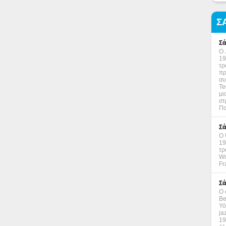
Σ
Σά
Ο 
19
τρ
πρ
συ
Te
μι
στ
Πα
Σά
Ο 
19
τρ
Wo
Fr
Σά
Ο 
Be
Υό
ja
19