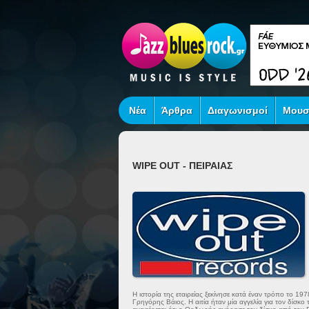
Νέα
Άρθρα
Διαγωνισμοί
Μουσ
WIPE OUT - ΠΕΙΡΑΙΑΣ
Η ιστορία της εταιρείας ξεκίνησε κατά έναν τρόπο το 19
Γρηγόρης Βάιος. Η αιτία ήταν μία αγγελία για τον 