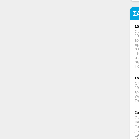
Σ
Σά
Ο 
19
τρ
πρ
συ
Te
μι
στ
Πα
Σά
Ο 
19
τρ
Wo
Fr
Σά
Ο 
Be
Υό
ja
19