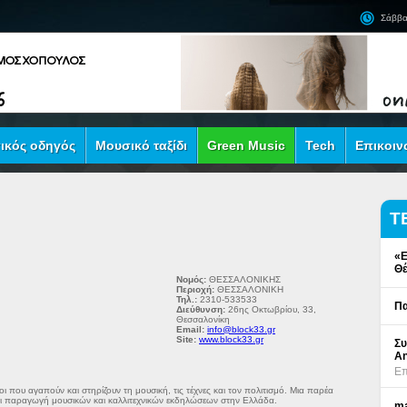
Σάββα
ικός οδηγός
Μουσικό ταξίδι
Green Music
Tech
Επικοιν
Τ
«Ε
Θέ
Νομός:
ΘΕΣΣΑΛΟΝΙΚΗΣ
Περιοχή:
ΘΕΣΣΑΛΟΝΙΚΗ
Τηλ.:
2310-533533
Πα
Διεύθυνση:
26ης Οκτωβρίου, 33,
Θεσσαλονίκη
Email:
info@block33.gr
Site:
www.block33.gr
Συ
An
Επ
 που αγαπούν και στηρίζουν τη μουσική, τις τέχνες και τον πολιτισμό. Μια παρέα
ι παραγωγή μουσικών και καλλιτεχνικών εκδηλώσεων στην Ελλάδα.
ma