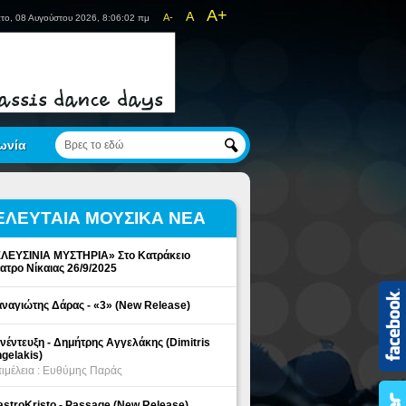
A+
A
A-
το, 08 Αυγούστου 2026, 8:06:02 πμ
ωνία
ΕΛΕΥΤΑΙΑ ΜΟΥΣΙΚΑ ΝΕΑ
ΛΕΥΣΙΝΙΑ ΜΥΣΤΗΡΙΑ» Στο Κατράκειο
ατρο Νίκαιας 26/9/2025
ναγιώτης Δάρας - «3» (New Release)
νέντευξη - Δημήτρης Αγγελάκης (Dimitris
gelakis)
ιμέλεια : Ευθύμης Παράς
stroKristo - Passage (New Release)