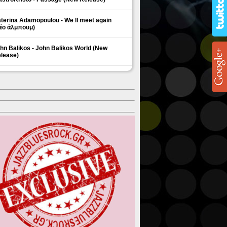
terina Adamopoulou - We ll meet again
έο άλμπουμ)
hn Balikos - John Balikos World (New
lease)
ΗΜΟΦΙΛΗ ΘΕΜΑΤΑ