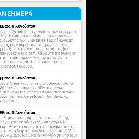
ΑΝ ΣΗΜΕΡΑ
ββατο, 8 Αυγούστου
James Witherspoon γεννήθηκε σαν σήμερα το
20 στο Gurdon του Arkansas και ήταν ένας
αγουδιστής των jump blues. Προσέλκυσε την
οσοχή των ακροατών στο τραγούδι όταν
μμετείχε στη μπάντα του πιανίστα της jazz
ddy Weatherford στην Καλκούτα της Ινδίας σε
α σειρά ραδιοφωνικών εμφανίσεων για το
ρατό των ΗΠΑ κατά τη διάρκεια του 2ου
γκοσμίου Πολέμου.
ββατο, 8 Αυγούστου
Urbie Green γεννήθηκε στις 8 Αυγούστου το
26 στην Alabama των ΗΠΑ, είναι ένας
ομπονίστας της jazz που περιόδευσε με τους
ody Herman, Gene Krupa, Jan Savitt και
ankie Carle.
ββατο, 8 Αυγούστου
σαξοφωνίστας τρομπετίστας και συνθέτης
nny Carter γεννήθηκε το 1907 στην Νέα
ρκη. Ήταν μια σημαντική προσωπικότητα της
zz κατά τη διάρκεια των δεκαετιών του 1930 και
40 λαμβάνοντας μεγάλη αναγνώριση από τους