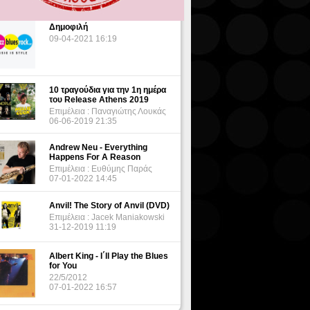
Δημοφιλή
09-04-2021 16:19
10 τραγούδια για την 1η ημέρα
του Release Athens 2019
Επιμέλεια : Παναγιώτης Λουκάς
06-06-2019 21:35
Andrew Neu - Everything
Happens For A Reason
Επιμέλεια : Ευθύμης Παράς
07-01-2022 14:45
Anvil! The Story of Anvil (DVD)
Επιμέλεια : Jacek Maniakowski
31-12-2019 11:19
Albert King - I΄ll Play the Blues
for You
22/5/2012
07-01-2022 16:57