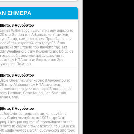
ΑΝ ΣΗΜΕΡΑ
ββατο, 8 Αυγούστου
James Witherspoon γεννήθηκε σαν σήμερα το
20 στο Gurdon του Arkansas και ήταν ένας
αγουδιστής των jump blues. Προσέλκυσε την
οσοχή των ακροατών στο τραγούδι όταν
μμετείχε στη μπάντα του πιανίστα της jazz
ddy Weatherford στην Καλκούτα της Ινδίας σε
α σειρά ραδιοφωνικών εμφανίσεων για το
ρατό των ΗΠΑ κατά τη διάρκεια του 2ου
γκοσμίου Πολέμου.
ββατο, 8 Αυγούστου
Urbie Green γεννήθηκε στις 8 Αυγούστου το
26 στην Alabama των ΗΠΑ, είναι ένας
ομπονίστας της jazz που περιόδευσε με τους
ody Herman, Gene Krupa, Jan Savitt και
ankie Carle.
ββατο, 8 Αυγούστου
σαξοφωνίστας τρομπετίστας και συνθέτης
nny Carter γεννήθηκε το 1907 στην Νέα
ρκη. Ήταν μια σημαντική προσωπικότητα της
zz κατά τη διάρκεια των δεκαετιών του 1930 και
40 λαμβάνοντας μεγάλη αναγνώριση από τους