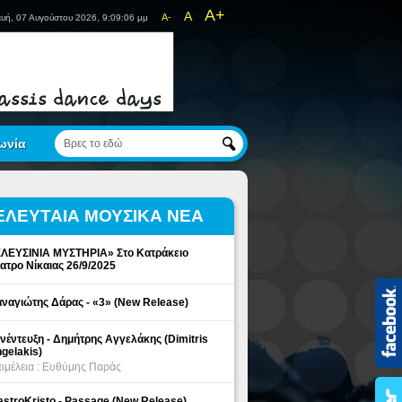
A+
A
A-
υή, 07 Αυγούστου 2026, 9:09:06 μμ
ωνία
ΕΛΕΥΤΑΙΑ ΜΟΥΣΙΚΑ ΝΕΑ
ΛΕΥΣΙΝΙΑ ΜΥΣΤΗΡΙΑ» Στο Κατράκειο
ατρο Νίκαιας 26/9/2025
ναγιώτης Δάρας - «3» (New Release)
νέντευξη - Δημήτρης Αγγελάκης (Dimitris
gelakis)
ιμέλεια : Ευθύμης Παράς
stroKristo - Passage (New Release)