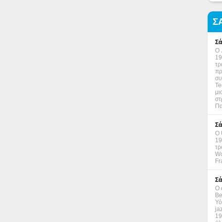
Σ
Σά
Ο 
19
τρ
πρ
συ
Te
μι
στ
Πα
Σά
Ο 
19
τρ
Wo
Fr
Σά
Ο 
Be
Υό
ja
19