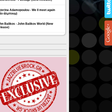
terina Adamopoulou - We ll meet again
έο άλμπουμ)
hn Balikos - John Balikos World (New
lease)
ΗΜΟΦΙΛΗ ΘΕΜΑΤΑ