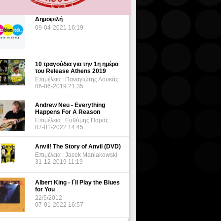
Δημοφιλή
09-04-2021 16:19
10 τραγούδια για την 1η ημέρα
του Release Athens 2019
Επιμέλεια : Παναγιώτης Λουκάς
06-06-2019 21:35
Andrew Neu - Everything
Happens For A Reason
Επιμέλεια : Ευθύμης Παράς
07-01-2022 14:45
Anvil! The Story of Anvil (DVD)
Επιμέλεια : Jacek Maniakowski
31-12-2019 11:19
Albert King - I΄ll Play the Blues
for You
22/5/2012
07-01-2022 16:57