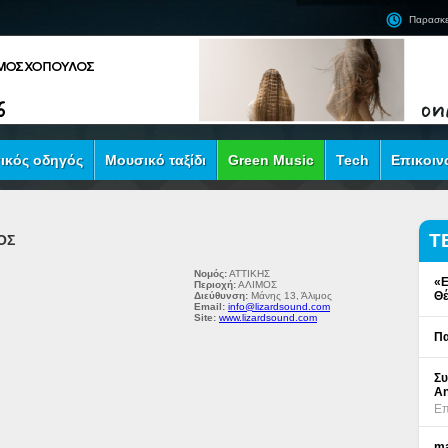
Παρασκε
ικός οδηγός
Μουσικό ταξίδι
Green Music
Tech
Επικοιν
Τ
ΟΣ
Νομός:
ΑΤΤΙΚΗΣ
«Ε
Περιοχή:
ΑΛΙΜΟΣ
Θέ
Διεύθυνση:
Μάνης 13, Άλιμος
Email:
info@lizardsound.com
Site:
www.lizardsound.com
Πα
Συ
An
Επ
ma