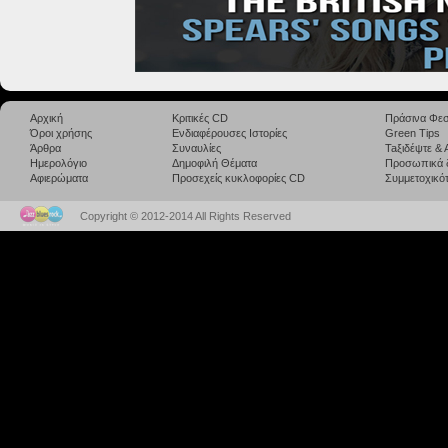
Αρχική
Κριτικές CD
Πράσινα Φεσ
Όροι χρήσης
Ενδιαφέρουσες Ιστορίες
Green Tips
Άρθρα
Συναυλίες
Taξιδέψτε &
Ημερολόγιο
Δημοφιλή Θέματα
Προσωπικά 
Αφιερώματα
Προσεχείς κυκλοφορίες CD
Συμμετοχικότ
Copyright © 2012-2014 All Rights Reserved