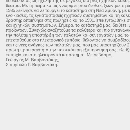
δουλεύοντας ως ηχολήπτης σε μεγάλες εταιρίες ηχητικών καλύψ
θέατρα. Με τη πείρα και τις γνωριμίες που διέθετε, ξεκίνησε τη δ
1985 ξεκίνησε να λειτουργεί το κατάστημα στη Νέα Σμύρνη, με κ
ενοικιάσεις, τις εγκαταστάσεις ηχητικών συστημάτων και τη κά
δραστηριοποιήθηκε στις πωλήσεις και το 1991, επικεντρώθηκε
και ηχητικών συστημάτων. Σήμερα, το κατάστημά μας, διαθέτει 
προϊόντων. Συνεχώς αναζητούμε τα καλύτερα και πιο ανταγωνι
την πολύτιμη υποστήριξη των πελατών και συνεργατών μας, τ
επεκταθούμε στο ηλεκτρονικό εμπόριο, θέλοντας να συμβαδίσου
και τις νέες ανάγκες των πελατών μας, που μας υποστηρίζουν 
πρώτη προτεραιότητα την ποιοτικότερη εξυπηρέτηση σας, ελπίζου
επιτυχία και στο ηλεκτρονικό κατάστημα. Με σεβασμό,
Γεώργιος Μ. Βαρβαντάκης,
Σταυρούλα Γ. Βαρβαντάκη.