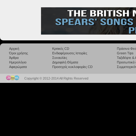
Αρχική
Κριτικές CD
Πράσινα Φεσ
Όροι χρήσης
Ενδιαφέρουσες Ιστορίες
Green Tips
Άρθρα
Συναυλίες
Taξιδέψτε &
Ημερολόγιο
Δημοφιλή Θέματα
Προσωπικά 
Αφιερώματα
Προσεχείς κυκλοφορίες CD
Συμμετοχικότ
Copyright © 2012-2014 All Rights Reserved