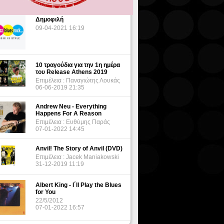
Δημοφιλή
09-04-2021 16:19
10 τραγούδια για την 1η ημέρα
του Release Athens 2019
Επιμέλεια : Παναγιώτης Λουκάς
06-06-2019 21:35
Andrew Neu - Everything
Happens For A Reason
Επιμέλεια : Ευθύμης Παράς
07-01-2022 14:45
Anvil! The Story of Anvil (DVD)
Επιμέλεια : Jacek Maniakowski
31-12-2019 11:19
Albert King - I΄ll Play the Blues
for You
22/5/2012
07-01-2022 16:57