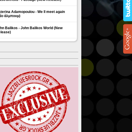
terina Adamopoulou - We ll meet again
έο άλμπουμ)
hn Balikos - John Balikos World (New
lease)
ΗΜΟΦΙΛΗ ΘΕΜΑΤΑ