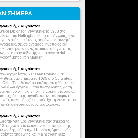
ΑΝ ΣΗΜΕΡΑ
ρασκευή, 7 Αυγούστου
Bruce Dickinson γεννήθηκε το 1958 στο
rksop του Nottinghamshire της Αγγλίας, είναι
αγουδιστής, πιλότος, ξιφομάχος, εκφωνητής,
γγραφέας, σεναριογράφος, ηθοποιός και
ευθυντής μάρκετινγκ, περισσότερο γνωστός
ως ως ο τραγουδιστής του heavy metal
γκροτήματος Iron Maiden.
ρασκευή, 7 Αυγούστου
πολυοργανίστας Rahsaan Roland Kirk
ννήθηκε σαν σήμερα το 1935 στο Columbus
υ Ohio, Έπαιζε τενόρο σαξόφωνο φλάουτο και
λλά άλλα όργανα. Ήταν πασίγνωστος για τη
ντάνια του στη σκηνή στη διάρκεια της οποίας
αυτοσχεδιασμός συνοδευόταν από κωμικά
οιχεία, πολιτικά σχόλια, ενώ είχε τη δυνατότητα
 παίζει διάφορα όργανα ταυτόχρονα.
ρασκευή, 7 Αυγούστου
George Van Eps γεννήθηκε σαν σήμερα το
13, συχνά αποκαλούνταν και «πατέρας της
τάχορδης κιθάρας». Ήταν ένας Αμερικανός
θαρίστας της swing και Mainstream jazz