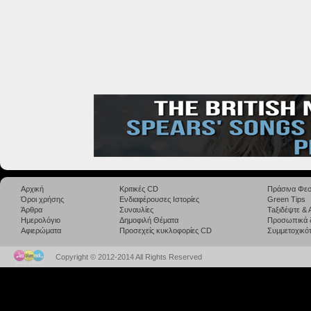
Αρχική
Κριτικές CD
Πράσινα Φεσ
Όροι χρήσης
Ενδιαφέρουσες Ιστορίες
Green Tips
Άρθρα
Συναυλίες
Taξιδέψτε &
Ημερολόγιο
Δημοφιλή Θέματα
Προσωπικά 
Αφιερώματα
Προσεχείς κυκλοφορίες CD
Συμμετοχικότ
Copyright © 2012-2014 All Rights Reserved