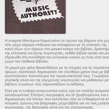
Η εταιρεία Μοντέρνοι Καιροί κάνει τα πρώτα της βήματα στο χ
τότε μέχρι σήμερα επιδιώκει και καταφέρνει με τις επιλογές της,
κοινό όλων των ηλικιών στο μαγικό κόσμο του βιβλίου. Δραστηρ
της ελληνικής και ξένης λογοτεχνίας, εκδίδει βιβλία υγείας και μα
εδραιωθεί στη συνείδηση του ελληνικού κοινού ως ένας από του
χώρο του παιδικού βιβλίου.
Οι μικροί μας φίλοι διασκεδάζουν με τις ιστορίες και τις περιπέ
ηρώων, αξιοποιούν δημιουργικά τον ελεύθερο χρόνο τους με βι
αναπτύσσουν πολύπλευρα την προσωπικότητά τους. Γνωρίζουν
κλασικής αλλά και της σύγχρονης λογοτεχνίας και μαθαίνουν 
βιβλίων γνώσεων που παρουσιάζουν οι εκδόσεις.
Όσο για το ενήλικο αναγνωστικό κοινό, έχει να επιλέξει ανάμεσα
καταξιωμένους Έλληνες συγγραφείς και σε βραβευμένους και ε
δημιουργούς και τίτλους που καλύπτουν όλα τα ενδιαφέροντα α
ιστορικά, έρευνες και βιογραφίες μέχρι βιβλία για να τους μυήσο
ψυχολογίας, της διατροφής αλλά και της γαστρονομίας.