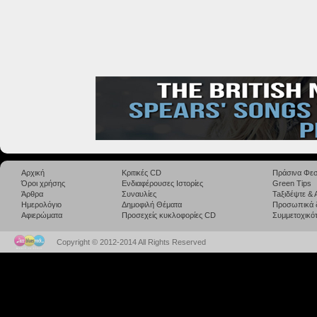
Αρχική
Κριτικές CD
Πράσινα Φεσ
Όροι χρήσης
Ενδιαφέρουσες Ιστορίες
Green Tips
Άρθρα
Συναυλίες
Taξιδέψτε &
Ημερολόγιο
Δημοφιλή Θέματα
Προσωπικά 
Αφιερώματα
Προσεχείς κυκλοφορίες CD
Συμμετοχικότ
Copyright © 2012-2014 All Rights Reserved