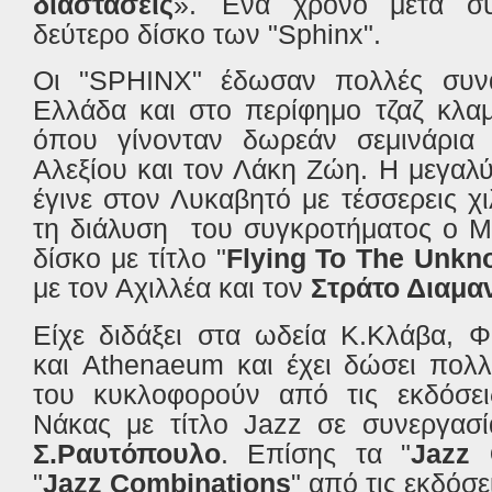
διαστάσεις
». Ένα χρόνο μετά συ
δεύτερο δίσκο των "Sphinx".
Οι "SPHINX" έδωσαν πολλές συνα
Ελλάδα και στο περίφημο τζαζ κλα
όπου γίνονταν δωρεάν σεμινάρια
Αλεξίου και τον Λάκη Ζώη. Η μεγαλ
έγινε στον Λυκαβητό με τέσσερεις χι
τη διάλυση του συγκροτήματος ο Μ.
δίσκο με τίτλο "
Flying To The Unkn
με τον Αχιλλέα και τον
Στράτο Διαμα
Είχε διδάξει στα ωδεία Κ.Κλάβα, 
και Athenaeum και έχει δώσει πολλ
του κυκλοφορούν από τις εκδόσε
Νάκας με τίτλο Jazz σε συνεργασί
Σ.Ραυτόπουλο
. Επίσης τα "
Jazz 
"
Jazz Combinations
" από τις εκδόσε