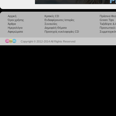
Αρχική
Κριτικές CD
Πράσινα Φεσ
Όροι χρήσης
Ενδιαφέρουσες Ιστορίες
Green Tips
Άρθρα
Συναυλίες
Taξιδέψτε &
Ημερολόγιο
Δημοφιλή Θέματα
Προσωπικά 
Αφιερώματα
Προσεχείς κυκλοφορίες CD
Συμμετοχικότ
Copyright © 2012-2014 All Rights Reserved