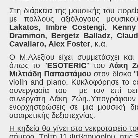
Στη διάρκεια της μουσικής του πορεί
με πολλούς αξιόλογους μουσι
Lakatos
,
Imbre
Costengi
,
Kenny
Drammon
,
Bergetz
Balladz
,
Clau
Cavallaro
,
Alex
Foster
, κ.ά.
Ο Μ.Αλεξίου είχει συμμετάσχει και
όπως το "
ESOTERIC
" του
Λάκη 
Μιλτιάδη Παπαστάμου
στον δίσκο "
violin and piano. Kυκλοφόρησε το c
συνεργασία του με τον επί σει
συνεργάτη Λάκη Ζώη..Υπογράφουν μ
ενορχηστρώσεις σε μια μουσική δι
αφαιρετικής δεξιοτεχνίας.
Η κηδεία θα γίνει στο νεκροταφείο 
σήμερα, Τρίτη 11 Φεβρουαρίου, στις 