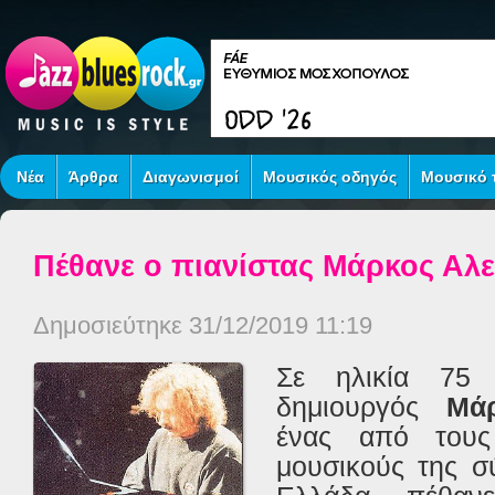
Νέα
Άρθρα
Διαγωνισμοί
Μουσικός οδηγός
Μουσικό τ
Πέθανε ο πιανίστας Μάρκος Αλε
Δημοσιεύτηκε 31/12/2019 11:19
Σε ηλικία 75
δημιουργός
Μά
ένας από τους
μουσικούς της σ