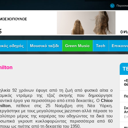
Παρασκε
ικός οδηγός
Μουσικό ταξίδι
Green Music
Tech
Επικοιν
ilton
Τ
«Ε
Θέ
ηλικία 92 χρόνων έφυγε από τη ζωή από φυσικά αίτια ο
αμικός ντράμερ της τζαζ σκηνής που δημιούργησε
Πα
αντικά έργα για περισσότερο από επτά δεκαετίες. Ο
Chico
ilton
, πέθανε στις 25 Νοέμβρη στη Νέα Υόρκη.
Συ
εργάστηκε με τους μεγαλύτερους
jazzmen
αλλά πέρασε το
An
αλύτερο μέρος της καριέρας του οδηγώντας τα δικά του
Επ
σωπικά γκρουπ κυκλοφορώντας περισσότερα από 60
πουμ ως ηγέτης από τη δεκαετία του 1950.
ma