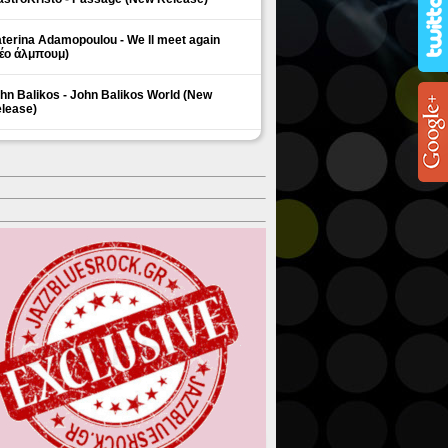
terina Adamopoulou - We ll meet again
έο άλμπουμ)
hn Balikos - John Balikos World (New
lease)
ΗΜΟΦΙΛΗ ΘΕΜΑΤΑ