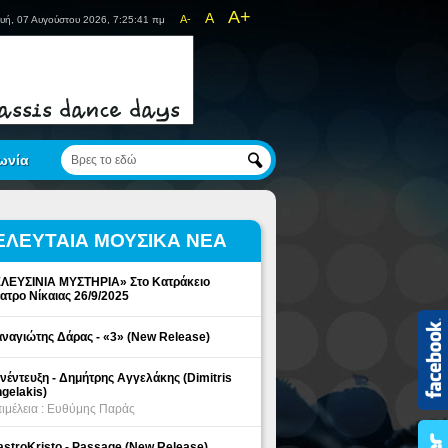
A+
A
A-
υή, 07 Αυγούστου 2026, 7:25:41 πμ
ωνία
ΕΛΕΥΤΑΙΑ ΜΟΥΣΙΚΑ ΝΕΑ
ΛΕΥΣΙΝΙΑ ΜΥΣΤΗΡΙΑ» Στο Κατράκειο
ατρο Νίκαιας 26/9/2025
ναγιώτης Δάρας - «3» (New Release)
νέντευξη - Δημήτρης Αγγελάκης (Dimitris
gelakis)
ιμέλεια : Ευθύμης Παράς
stroKristo - Passage (New Release)