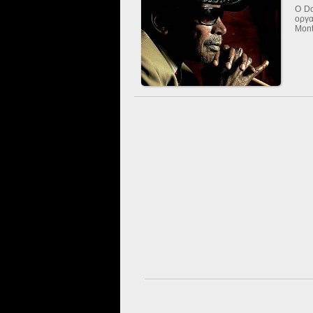
Ο Do
οργα
Mont