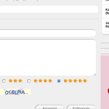
Ka
(Ν
Jo
Re
Δ