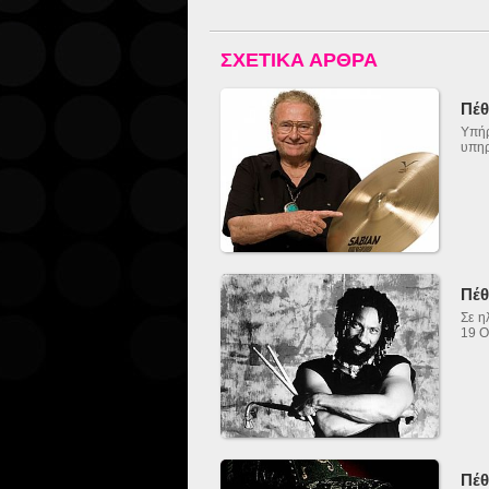
ΣΧΕΤΙΚΑ ΑΡΘΡΑ
Πέθ
Υπή
υπηρ
Πέθ
Σε η
19 Ο
Πέθ