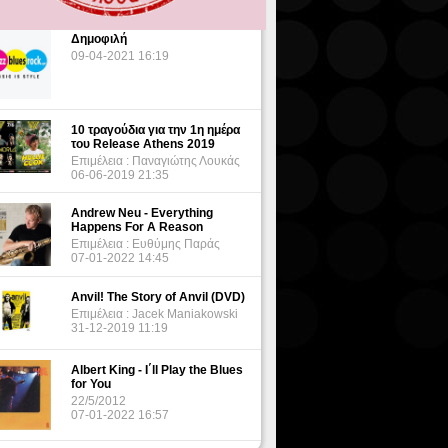
Δημοφιλή
09-04-2021 16:19
10 τραγούδια για την 1η ημέρα
του Release Athens 2019
Επιμέλεια : Παναγιώτης Λουκάς
06-06-2019 21:35
Andrew Neu - Everything
Happens For A Reason
Επιμέλεια : Ευθύμης Παράς
07-01-2022 14:45
Anvil! The Story of Anvil (DVD)
Επιμέλεια : Jacek Maniakowski
31-12-2019 11:19
Albert King - I΄ll Play the Blues
for You
22/5/2012
07-01-2022 16:57