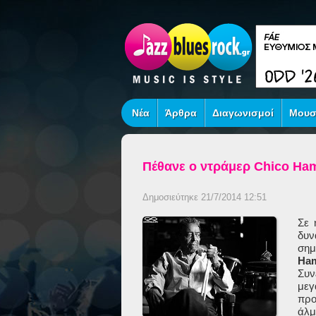
Νέα
Άρθρα
Διαγωνισμοί
Μουσ
Πέθανε ο ντράμερ Chico Ham
Δημοσιεύτηκε 21/7/2014 12:51
Σε 
δυν
σημ
Ham
Συν
μεγ
προ
άλμ