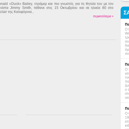
nald «Duck» Bailey, ντράμερ και πιο γνωστός για τη θητεία του με τον
νίστα Jimmy Smith, πέθανε στις 15 Οκτωβρίου και σε ηλικία 80 στο
Σ
clair της Καλιφόρνια...
περισσότερα >
Πα
Ο 
Wo
τρ
συ
δι
όμ
συ
Πα
Ο 
γε
το
πο
ζω
ο 
στ
να
Πα
Ο 
19
επ
κι