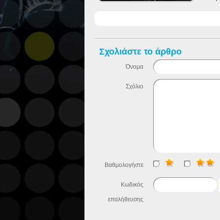
Σχολιάστε το άρθρο
Όνομα
Σχόλιο
Βαθμολογήστε
Κωδικός
επαλήθευσης