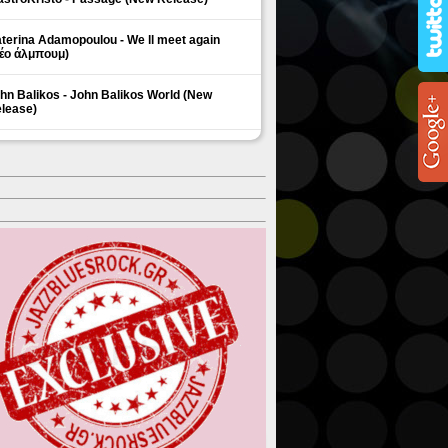
terina Adamopoulou - We ll meet again
έο άλμπουμ)
hn Balikos - John Balikos World (New
lease)
ΗΜΟΦΙΛΗ ΘΕΜΑΤΑ