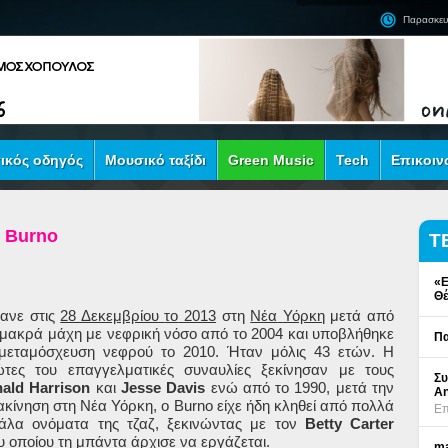
Παρασκευ
ικός οδηγός
Μουσικό ταξίδι
Green Music
Tech
Επικοιν
 Burno
Τ
«Ε
Θέ
ανε
στις
28 Δεκεμβρίου
το
2013
στη
Νέα
Υόρκη
μετά από
 μακρά
μάχη
με νεφρική νόσο από το 2004 και
υποβλήθηκε
Πα
μεταμόσχευση
νεφρού
το 2010
.
Ήταν μόλις 43 ετών
.
Η
τες του επαγγελματικές συναυλίες
ξεκίνησαν
με
τους
Συ
ald
Harrison
και
Jesse
Davis
ενώ
από
το 1990
, μετά την
An
ακίνηση
στη Νέα Υόρκη
, ο
Burno
είχε ήδη
κληθεί από
πολλά
Επ
άλα
ονόματα της τζαζ
,
ξεκινώντας
με τον
Betty
Carter
υ οποίου τη
μπάντα
άρχισε να εργάζεται
.
ma