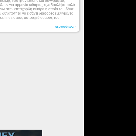
υσικής ενώ ήταν επίσης και συγγραφέας
βλίων για αρμονία κιθάρας, είχε δουλέψει πολύ
νω στην επτάχορδη κιθάρα η οποία του έδινε
ν δυνατότητα να εισάγει διάφορες εξελιγμένες
ss lines στους αυτοσχεδιασμούς του.
περισσότερα >