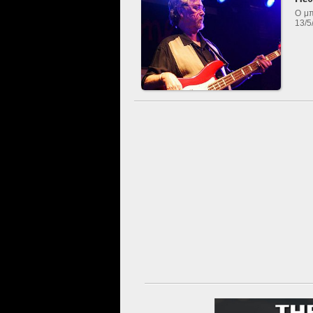
Ο μπ
13/5