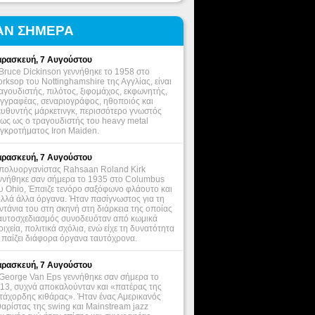
ΑΝ ΣΗΜΕΡΑ
ρασκευή, 7 Αυγούστου
Bruce Dickinson γεννήθηκε το 1958 στο
rksop του Nottinghamshire της Αγγλίας, είναι
αγουδιστής, πιλότος, ξιφομάχος, εκφωνητής,
γγραφέας, σεναριογράφος, ηθοποιός και
ευθυντής μάρκετινγκ, περισσότερο γνωστός
ως ως ο τραγουδιστής του heavy metal
γκροτήματος Iron Maiden.
ρασκευή, 7 Αυγούστου
πολυοργανίστας Rahsaan Roland Kirk
ννήθηκε σαν σήμερα το 1935 στο Columbus
υ Ohio, Έπαιζε τενόρο σαξόφωνο φλάουτο και
λλά άλλα όργανα. Ήταν πασίγνωστος για τη
ντάνια του στη σκηνή στη διάρκεια της οποίας
αυτοσχεδιασμός συνοδευόταν από κωμικά
οιχεία, πολιτικά σχόλια, ενώ είχε τη δυνατότητα
 παίζει διάφορα όργανα ταυτόχρονα.
ρασκευή, 7 Αυγούστου
George Van Eps γεννήθηκε σαν σήμερα το
13, συχνά αποκαλούνταν και «πατέρας της
τάχορδης κιθάρας». Ήταν ένας Αμερικανός
θαρίστας της swing και Mainstream jazz