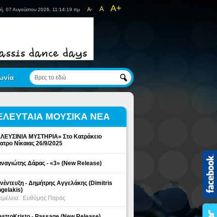
A+
A
A-
ή, 07 Αυγούστου 2026, 11:14:20 πμ
ωνία
ΕΛΕΥΤΑΙΑ ΜΟΥΣΙΚΑ ΝΕΑ
ΛΕΥΣΙΝΙΑ ΜΥΣΤΗΡΙΑ» Στο Κατράκειο
ατρο Νίκαιας 26/9/2025
ναγιώτης Δάρας - «3» (New Release)
νέντευξη - Δημήτρης Αγγελάκης (Dimitris
gelakis)
ιμέλεια : Ευθύμης Παράς
stroKristo - Passage (New Release)