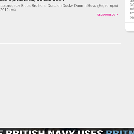
μο
βι
ασίστας των Blues Brothers, Donald «Duck» Dunn πέθανε χθες το πρωί
πά
/2012 ενώ...
τη
περισσότερα >
ba