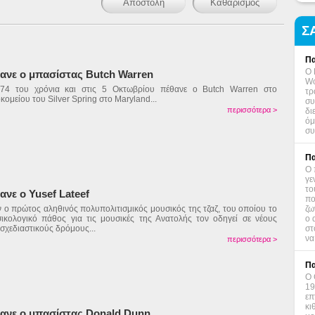
Σ
Πα
Ο 
ανε ο μπασίστας Butch Warren
Wo
 74 του χρόνια και στις 5 Οκτωβρίου πέθανε ο Butch Warren στο
τρ
κομείου του Silver Spring στο Maryland...
συ
περισσότερα >
δι
όμ
συ
Πα
Ο 
γε
το
ανε ο Yusef Lateef
πο
 ο πρώτος αληθινός πολυπολιτισμικός μουσικός της τζαζ, του οποίου το
ζω
ικολογικό πάθος για τις μουσικές της Ανατολής τον οδηγεί σε νέους
ο 
σχεδιαστικούς δρόμους...
στ
να
περισσότερα >
Πα
Ο 
19
επ
κι
ανε ο μπασίστας Donald Dunn