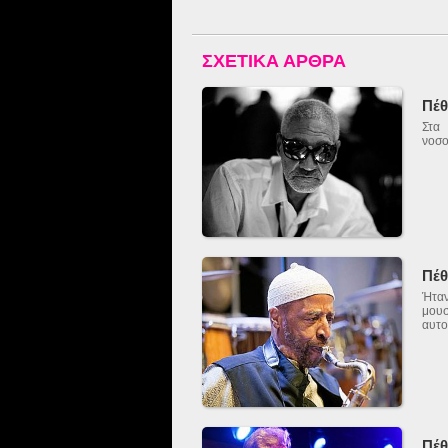
ΣΧΕΤΙΚΑ ΑΡΘΡΑ
Πέθ
Στα
νοσο
Πέθ
Ήταν
μουσ
αυτο
Πέθ