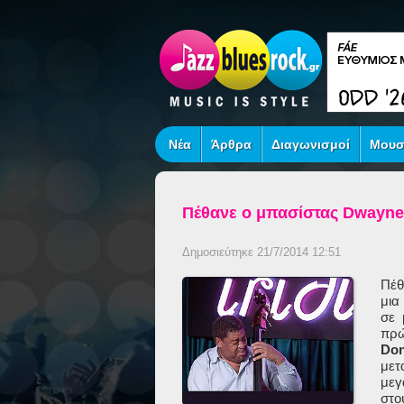
Νέα
Άρθρα
Διαγωνισμοί
Μουσ
Πέθανε ο μπασίστας Dwayne
Δημοσιεύτηκε 21/7/2014 12:51
Πέθ
μια
σε 
πρώ
Don
μετ
μεγ
σ
το