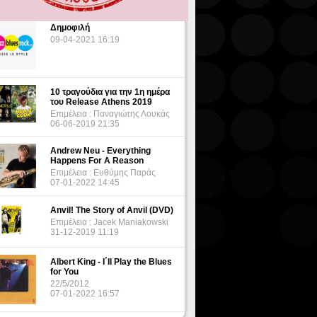
Δημοφιλή
09-04-2021 16:19
10 τραγούδια για την 1η ημέρα
του Release Athens 2019
Επιμέλεια : Παναγιώτης Λουκάς
06-06-2019 21:35
Andrew Neu - Everything
Happens For A Reason
Επιμέλεια : Ευθύμης Παράς
07-01-2022 14:45
Anvil! The Story of Anvil (DVD)
Επιμέλεια : Jacek Maniakowski
31-12-2019 11:19
Albert King - I΄ll Play the Blues
for You
22/5/2012
07-01-2022 16:57