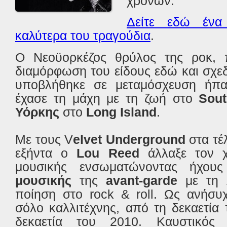
χρόνων.
Δείτε εδώ ένα
καλύτερα του τραγούδια
.
Ο Νεοϋορκέζος θρύλος της ροκ, 
διαμόρφωση του είδους εδώ και σχε
υποβλήθηκε σε μεταμόσχευση ήπα
έχασε τη μάχη με τη ζωή στο
Sou
Υόρκης
στο
Long Island
.
Με τους V
elvet Underground
στα τέλ
εξήντα ο
Lou
Reed
άλλαξε τον 
μουσικής ενσωματώνοντας ήχους
μουσικής
της
avant-garde
με τη λ
ποίηση στο rock & roll.
Ως ανήσυχ
σόλο καλλιτέχνης, από τη δεκαετία 
δεκαετία του 2010. Καυστικός 