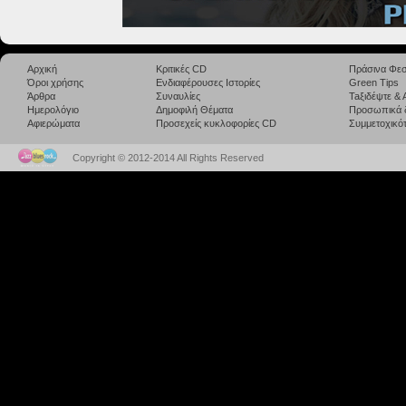
Αρχική
Κριτικές CD
Πράσινα Φεσ
Όροι χρήσης
Ενδιαφέρουσες Ιστορίες
Green Tips
Άρθρα
Συναυλίες
Taξιδέψτε &
Ημερολόγιο
Δημοφιλή Θέματα
Προσωπικά 
Αφιερώματα
Προσεχείς κυκλοφορίες CD
Συμμετοχικότ
Copyright © 2012-2014 All Rights Reserved