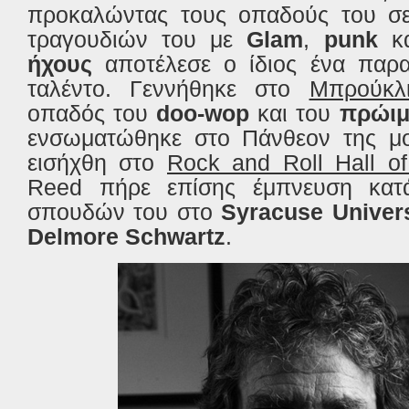
προκαλώντας τους οπαδούς του σ
τραγουδιών του με
Glam
,
punk
κα
ήχους
αποτέλεσε ο ίδιος ένα παρα
ταλέντο.
Γεννήθηκε στο
Μπρούκλ
οπαδός του
doo-wop
και του
πρώιμ
ενσωματώθηκε στο Πάνθεον της μο
εισήχθη στο
Rock and Roll Hall o
Reed πήρε επίσης έμπνευση κατά
σπουδών του στο
Syracuse Univers
Delmore Schwartz
.