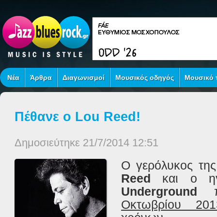
Νέα
Άρθρα
Διαγωνισμοί
Μουσικός οδηγός
Μουσικό τ
Πέθανε ο Lou Reed!
Δημοσιεύτηκε 21/7/2014 12:51
Ο γερόλυκος τη
Reed
και ο η
Underground
Οκτωβρίου 201