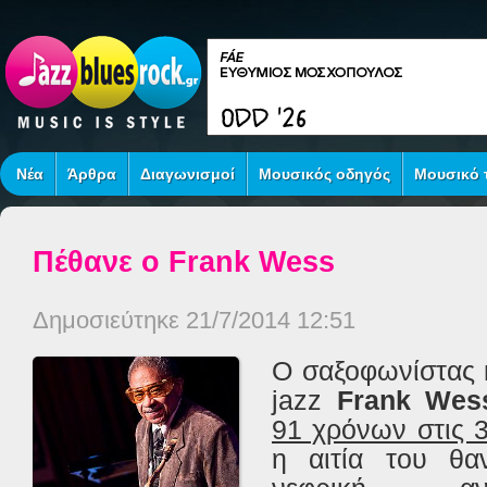
Νέα
Άρθρα
Διαγωνισμοί
Μουσικός οδηγός
Μουσικό τ
Πέθανε ο Frank Wess
Δημοσιεύτηκε 21/7/2014 12:51
Ο σαξοφωνίστας κ
jazz
Frank Wes
91 χρόνων στις 
η αιτία του θα