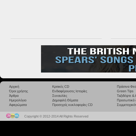
Αρχική
Κριτικές CD
Πράσινα Φεσ
Όροι χρήσης
Ενδιαφέρουσες Ιστορίες
Green Tips
Άρθρα
Συναυλίες
Taξιδέψτε &
Ημερολόγιο
Δημοφιλή Θέματα
Προσωπικά 
Αφιερώματα
Προσεχείς κυκλοφορίες CD
Συμμετοχικότ
Copyright © 2012-2014 All Rights Reserved