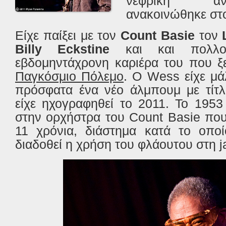
νεφρική αν
ανακοινώθηκε σ
Είχε παίξει με τον
Count Basie
τον
Billy Eckstine
και και πολλο
εβδομηντάχρονη καριέρα του που ξ
Παγκόσμιο Πόλεμο
. Ο Wess είχε μά
πρόσφατα ένα νέο άλμπουμ με τίτλ
είχε ηχογραφηθεί το 2011. Το 195
στην ορχήστρα του Count Basie που
11 χρόνια, διάστημα κατά το οπο
διαδοθεί η χρήση του φλάουτου στη j