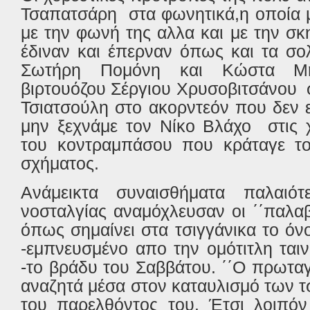
Τσαπατσάρη στα φωνητικά,η οποία μ
με την φωνή της αλλα και με την σκ
έδιναν και έπερναν όπως και τα σ
Σωτήρη Πομόνη και Κώστα Μη
βιρτουόζου Σέργιου Χρυσοβιτσάνου σ
Τσιατσούλη στο ακορντεόν που δεν 
μην ξεχνάμε τον Νίκο Βλάχο στις 
του κοντραμπάσου που κράταγε τ
σχήματος.
Ανάμεικτα συναισθήματα παλαιό
νοσταλγίας αναμόχλευσαν οι ΄΄παλα
όπως σημαίνει στα τσιγγάνικα το όν
-εμπνευσμένο απο την ομότιτλη ταιν
-το βράδυ του Σαββάτου. ΄΄Ο πρωταγ
αναζητά μέσα στον καταυλισμό των τ
του παρελθόντος του. Έτσι λοιπόν 