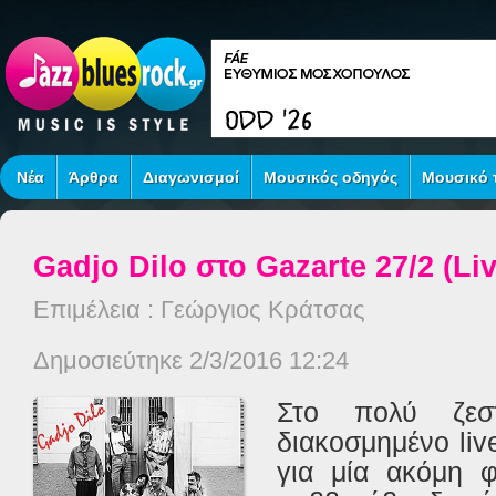
Νέα
Άρθρα
Διαγωνισμοί
Μουσικός οδηγός
Μουσικό τ
Gadjo Dilo στο Gazarte 27/2 (Li
Επιμέλεια : Γεώργιος Κράτσας
Δημοσιεύτηκε 2/3/2016 12:24
Στο πολύ ζεσ
διακοσμημένο liv
για μία ακόμη 