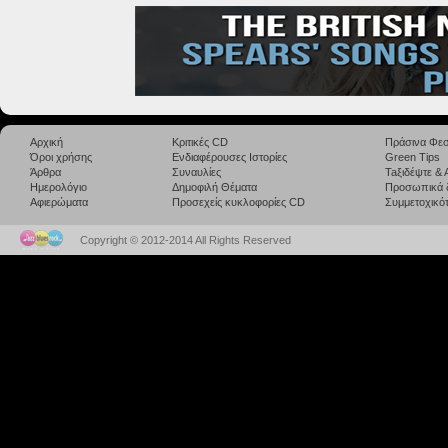
Αρχική
Κριτικές CD
Πράσινα Φεσ
Όροι χρήσης
Ενδιαφέρουσες Ιστορίες
Green Tips
Άρθρα
Συναυλίες
Taξιδέψτε &
Ημερολόγιο
Δημοφιλή Θέματα
Προσωπικά 
Αφιερώματα
Προσεχείς κυκλοφορίες CD
Συμμετοχικότ
Copyright © 2012-2014 All Rights Reserved