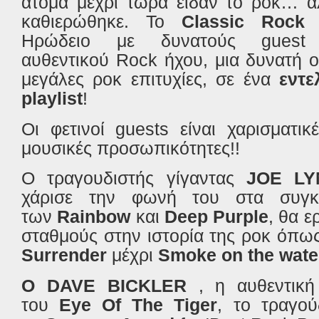
άτομα μέχρι τώρα είδαν το ροκ… α
καθιερώθηκε. Το
Classic Rock
Ηρώδειο με δυνατούς guest 
αυθεντικού Rock ήχου, μια δυνατή ο
μεγάλες ροκ επιτυχίες, σε ένα
εντε
playlist
!
Οι φετινοί guests είναι χαρισματικ
μουσικές προσωπικότητες!!
Ο τραγουδιστής γίγαντας
JOE LY
χάρισε την φωνή του στα συγκ
των
Rainbow
και
Deep Purple
, θα ε
σταθμούς στην ιστορία της ροκ όπ
Surrender
μέχρι
Smoke on the wate
O DAVE BICKLER
, η αυθεντική
του
Eye Of The Tiger
, το τραγο