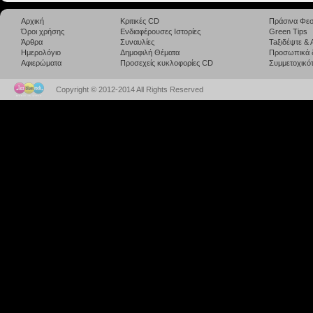
Αρχική
Κριτικές CD
Πράσινα Φεσ
Όροι χρήσης
Ενδιαφέρουσες Ιστορίες
Green Tips
Άρθρα
Συναυλίες
Taξιδέψτε &
Ημερολόγιο
Δημοφιλή Θέματα
Προσωπικά 
Αφιερώματα
Προσεχείς κυκλοφορίες CD
Συμμετοχικότ
Copyright © 2012-2014 All Rights Reserved