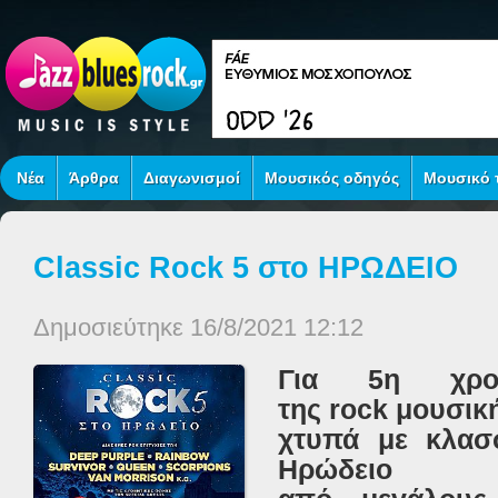
Νέα
Άρθρα
Διαγωνισμοί
Μουσικός οδηγός
Μουσικό τ
Classic Rock 5 στο ΗΡΩΔΕΙΟ
Δημοσιεύτηκε 16/8/2021 12:12
Για 5η χρο
της rock μουσικ
χτυπά με κλασ
Ηρώδειο