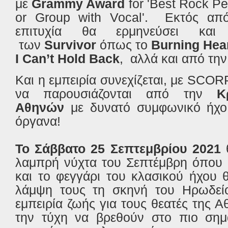
με
Grammy Award
for 'Best Rock P
or Group with Vocal'. Εκτός απ
επιτυχία θα ερμηνεύσει και
των
Survivor
όπως το
Burning Hear
I Can’t Hold Back
, αλλά και από την
Και η εμπειρία συνεχίζεται, με SC
να παρουσιάζονται από την
Κ
Αθηνών
με δυνατό συμφωνικό ήχο,
όργανα!
Το Σάββατο 25 Σεπτεμβρίου 2021
θ
λαμπρή νύχτα του Σεπτέμβρη όπου τ
και το φεγγάρι του κλασικού ήχου 
λάμψη τους τη σκηνή του Ηρωδείο
εμπειρία ζωής για τους θεατές της 
την τύχη να βρεθούν στο πιο σημα