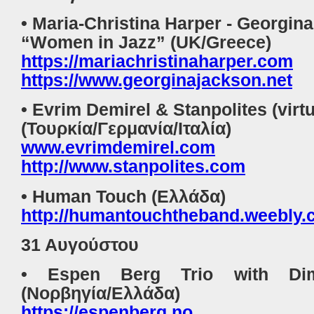
• Maria-Christina Harper - Georgin
“Women in Jazz” (UK/Greece)
https://mariachristinaharper.com
https://www.georginajackson.net
• Evrim Demirel & Stanpolites (virt
(Τουρκία/Γερμανία/Ιταλία)
www.evrimdemirel.com
http://www.stanpolites.com
• Human Touch (Ελλάδα)
http://humantouchtheband.weebly.
31 Αυγούστου
• Espen Berg Trio with Dimit
(Νορβηγία/Ελλάδα)
https://espenberg.no