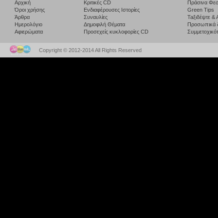
Αρχική
Κριτικές CD
Πράσινα Φεσ
Όροι χρήσης
Ενδιαφέρουσες Ιστορίες
Green Tips
Άρθρα
Συναυλίες
Taξιδέψτε &
Ημερολόγιο
Δημοφιλή Θέματα
Προσωπικά 
Αφιερώματα
Προσεχείς κυκλοφορίες CD
Συμμετοχικότ
Copyright © 2012-2014 All Rights Reserved