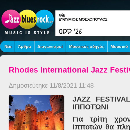
Νέα
Άρθρα
Διαγωνισμοί
Μουσικός οδηγός
Μουσικό τ
Rhodes International Jazz Festi
Δημοσιεύτηκε 11/8/2021 11:48
JAZZ FESTIVA
ΙΠΠΟΤΏΝ!
Για τρίτη χρο
Ιπποτών θα πλη