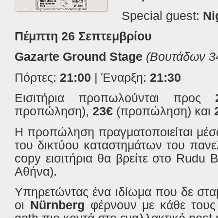
Special guest:
Nig
Πέμπτη
26
Σεπτεμβρίου
Gazarte Ground Stage
(
Βουτάδων
3
Πόρτες:
21:00
| Έναρξη:
21:30
Ε
ισιτήρια προπωλούνται προς
προπώληση),
23€
(προπώληση) και
Η προπώληση πραγματοποιείται μέ
του δικτύου καταστημάτων του παν
copy
εισιτήρια θα βρείτε στο
Rudu
B
Αθήνα).
Υπηρετώντας ένα ιδίωμα που δε σταμ
οι
N
ü
rnberg
φέρνουν με κάθε τους 
goth
πιο κοντά στο εναλλακτικό
post