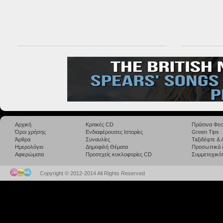
Αρχική
Κριτικές CD
Πράσινα Φεσ
Όροι χρήσης
Ενδιαφέρουσες Ιστορίες
Green Tips
Άρθρα
Συναυλίες
Taξιδέψτε &
Ημερολόγιο
Δημοφιλή Θέματα
Προσωπικά 
Αφιερώματα
Προσεχείς κυκλοφορίες CD
Συμμετοχικότ
Copyright © 2012-2014 All Rights Reserved