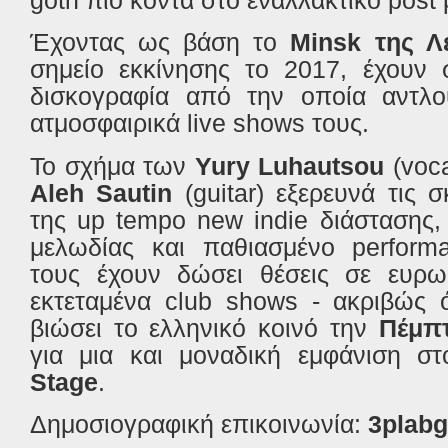
Έχοντας ως βάση το
Minsk
της Λ
σημείο εκκίνησης το 2017, έχουν 
δισκογραφία από την οποία αντλο
ατμοσφαιρικά
live
shows
τους.
Το σχήμα των
Yury
Luhautsou
(
voc
Aleh
Sautin
(
guitar
) εξερευνά τις σ
της
up
tempo
new
indie
διάστασης, 
μελωδίας και παθιασμένο
perform
τους έχουν δώσει θέσεις σε ευρ
εκτεταμένα
club
shows
- ακριβώς 
βιώσει το ελληνικό κοινό την
Πέμπτ
για μια και μοναδική εμφάνιση σ
Stage
.
Δημοσιογραφική επικοινωνία:
3
plabg