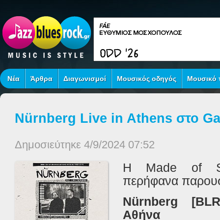
Νέα
Άρθρα
Διαγωνισμοί
Μουσικός οδηγός
Μουσικό τ
Nürnberg Live in Athens στο Gaz
Δημοσιεύτηκε 4/9/2024 07:52
Η
Made of Sto
περήφανα
παρουσ
N
ü
rnberg
[
BL
Αθήνα