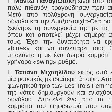
Η
Μαντώ Παναγιωτάκη
είναι από τ
πολύ πιθανόν, τραγούδησαν πριν α
Μετά από πολύχρονη συνεργασία
σύνολα και την Αμαξοστοιχία-Θέατρο
ξεκίνησε τη συνεργασία της με τι
όπου και αποτελεί μέχρι σήμερα 
τους. Έχει την δυνατότητα να ερμ
«blues» και να συνεπάρει τους θ
μπαλάντα ή με ένα ζωηρό κομμάτι 
γρήγορο «swing» ρυθμό.
Η
Τατιάνα Μιχαηλίδου
εκτός από ε
μία μουσικός με ιδιαίτερη άποψη. Απο
φωνητικού τρίο των Les Trois Femm
της νότες δημιουργούν και ενισχύο
συνόλου. Αποτελεί ένα από τα π
κομμάτια του ψηφιδωτού που συν