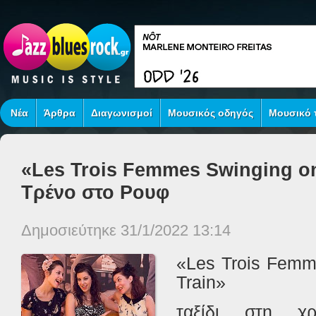
Νέα
Άρθρα
Διαγωνισμοί
Μουσικός οδηγός
Μουσικό τ
«Les Trois Femmes Swinging on
Τρένο στο Ρουφ
Δημοσιεύτηκε 31/1/2022 13:14
«Les Trois Femm
Train»
ταξίδι στη χ