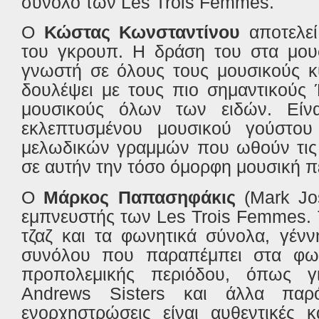
σύνολο των Les Trois Femmes.
Ο
Κώστας Κωνσταντίνου
αποτελεί
του γκρουπ. Η δράση του στα μουσ
γνωστή σε όλους τους μουσικούς κ
δουλέψει με τους πιο σημαντικούς 
μουσικούς όλων των ειδών. Είν
εκλεπτυσμένου μουσικού γούστου
μελωδικών γραμμών που ωθούν τις
σε αυτήν την τόσο όμορφη μουσική πε
O
Μάρκος Παπασηφάκις
(Mark Jos
εμπνευστής των Les Trois Femmes. 
τζαζ και τα φωνητικά σύνολα, γένν
συνόλου που παραπέμπει στα φων
προπολεμικής περιόδου, όπως γι
Andrews Sisters και άλλα παρ
ενορχηστρώσεις είναι αυθεντικές 