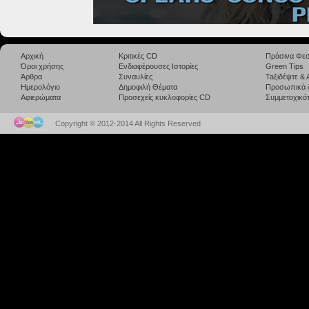
Αρχική
Κριτικές CD
Πράσινα Φεσ
Όροι χρήσης
Ενδιαφέρουσες Ιστορίες
Green Tips
Άρθρα
Συναυλίες
Taξιδέψτε &
Ημερολόγιο
Δημοφιλή Θέματα
Προσωπικά 
Αφιερώματα
Προσεχείς κυκλοφορίες CD
Συμμετοχικότ
Copyright © 2012-2014 All Rights Reserved