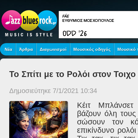
Νέα
Άρθρα
Διαγωνισμοί
Μουσικός οδηγός
Μουσικό τ
Το Σπίτι με το Ρολόι στον Τοιχο 
Δημοσιεύτηκε 7/1/2021 10:34
Κέιτ Μπλάνσετ
βάζουν όλη τους 
σώσουν τον κ
επικίνδυνο ρολόι