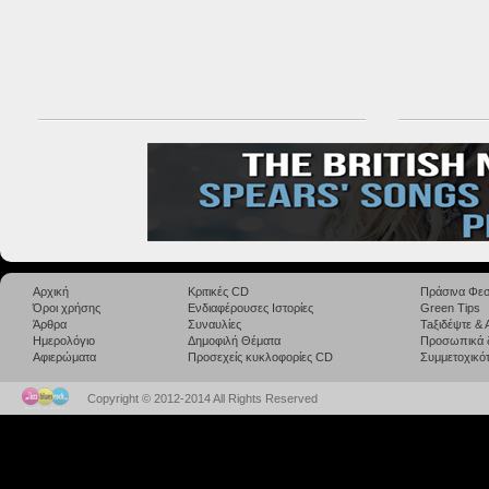
Αρχική
Κριτικές CD
Πράσινα Φεσ
Όροι χρήσης
Ενδιαφέρουσες Ιστορίες
Green Tips
Άρθρα
Συναυλίες
Taξιδέψτε &
Ημερολόγιο
Δημοφιλή Θέματα
Προσωπικά 
Αφιερώματα
Προσεχείς κυκλοφορίες CD
Συμμετοχικότ
Copyright © 2012-2014 All Rights Reserved