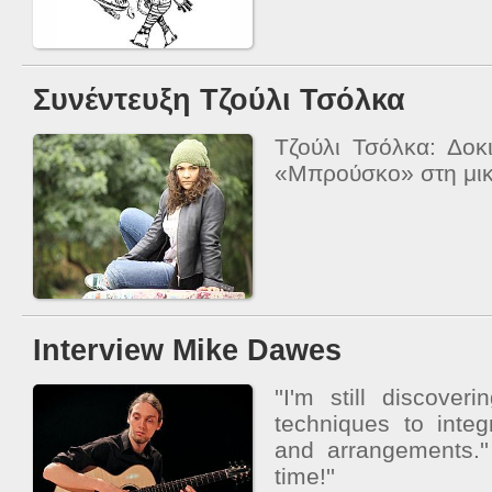
Συνέντευξη Τζούλι Τσόλκα
Τζούλι Τσόλκα: Δοκ
«Μπρούσκο» στη μικ
Interview Mike Dawes
''I'm still discov
techniques to integ
and arrangements.''
time!''