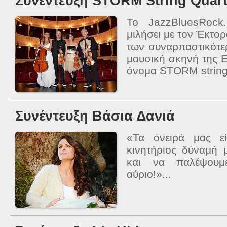
Συνέντευξη STORM String Quart
To JazzBluesRock
μιλήσει με τον Έκτο
των συναρπαστικότε
μουσική σκηνή της 
όνομα STORM string 
Συνέντευξη Βάσια Δανιά
«Τα όνειρά μας ε
κινητήριος δύναμή 
και να παλέψουμ
αύριο!»...