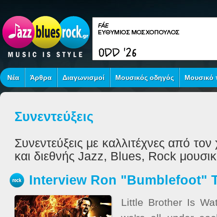
Νέα
Άρθρα
Διαγωνισμοί
Μουσικός οδηγός
Μουσικό τ
Συνεντεύξεις
Συνεντεύξεις με καλλιτέχνες από τον
και διεθνής Jazz, Blues, Rock μουσικ
Interview Ron "Bumblefoot" 
Little Brother Is W