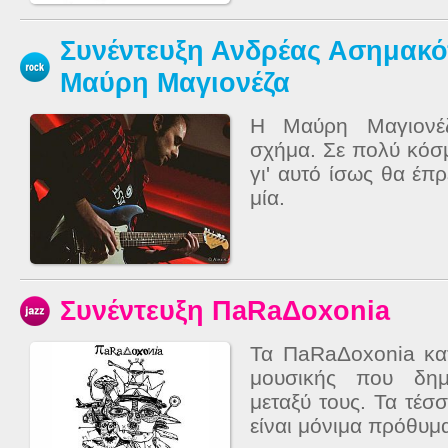
Συνέντευξη Ανδρέας Ασημακ
Μαύρη Μαγιονέζα
Η Μαύρη Μαγιονέζ
σχήμα. Σε πολύ κόσ
γι' αυτό ίσως θα έπ
μία.
Συνέντευξη ΠaRaΔoxonia
Τα ΠaRaΔoxonia κα
μουσικής που δημ
μεταξύ τους. Τα τέσ
είναι μόνιμα πρόθυμ