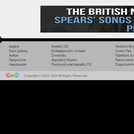
Αρχική
Κριτικές CD
Πράσινα Φεσ
Όροι χρήσης
Ενδιαφέρουσες Ιστορίες
Green Tips
Άρθρα
Συναυλίες
Taξιδέψτε &
Ημερολόγιο
Δημοφιλή Θέματα
Προσωπικά 
Αφιερώματα
Προσεχείς κυκλοφορίες CD
Συμμετοχικότ
Copyright © 2012-2014 All Rights Reserved