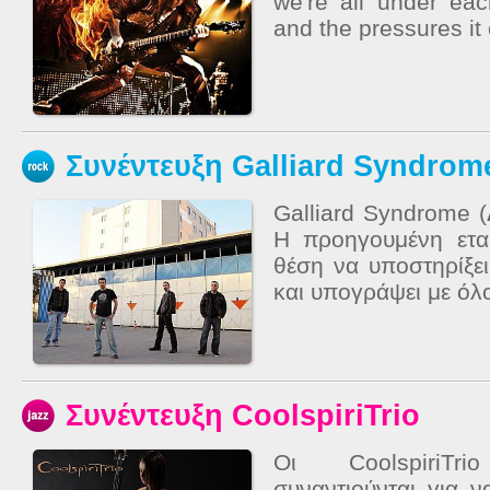
we're all under eac
and the pressures it
Συνέντευξη Galliard Syndrom
Galliard Syndrome 
Η προηγουμένη ετα
θέση να υποστηρίξει
και υπογράψει με όλο
Συνέντευξη CoolspiriTrio
Οι CoolspiriT
συναντιούνται για ν