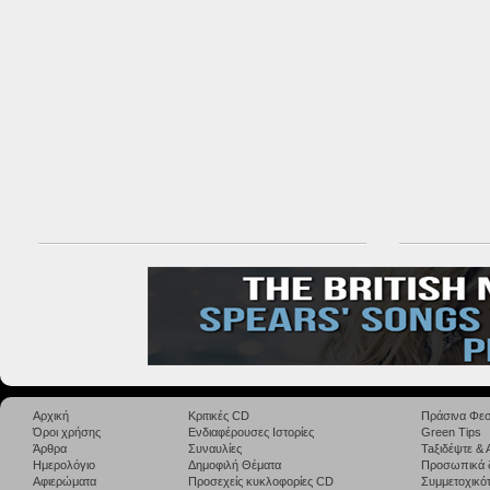
Αρχική
Κριτικές CD
Πράσινα Φεσ
Όροι χρήσης
Ενδιαφέρουσες Ιστορίες
Green Tips
Άρθρα
Συναυλίες
Taξιδέψτε &
Ημερολόγιο
Δημοφιλή Θέματα
Προσωπικά 
Αφιερώματα
Προσεχείς κυκλοφορίες CD
Συμμετοχικότ