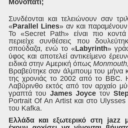
Μονοπάτι;
Συνδέονται και τελειώνουν σαν τρι
«
Parallel Lines
» αν και παραμένουν
Το «Secret Path» είναι πιο κοντά
περιείχε συνθέσεις που δουλεύτ
σπούδαζα, ενώ το
«
Labyrinth
»
γράφ
ύφος και αποτελεί αντικείμενο έρευ
ειδικά στην Αμερική όπως
Monmouth
Βραβεύτηκε σαν άλμπουμ του μήνα κ
της χρονιάς το 2002 από το BBC. 
Λαβύρινθο εκτός από τον αρχαίο μύ
γραπτά του
James Joyce
τον
Ste
Portrait Of An Artist
και στο
Ulysse
του Kafka.
Ελλάδα και εξωτερικό στη jazz μ
έχουν αρχίσει να γίνονται βήμα