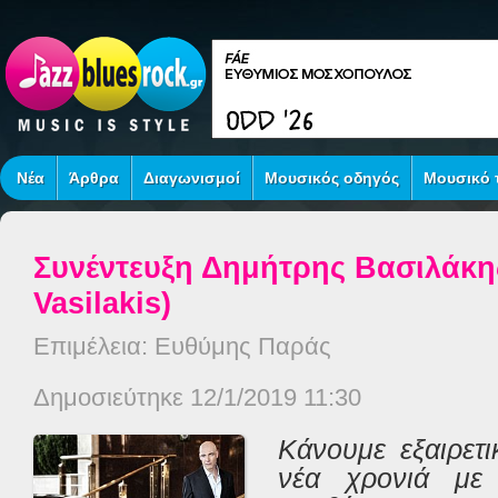
Νέα
Άρθρα
Διαγωνισμοί
Μουσικός οδηγός
Μουσικό τ
Συνέντευξη Δημήτρης Βασιλάκης
Vasilakis)
Επιμέλεια: Ευθύμης Παράς
Δημοσιεύτηκε 12/1/2019 11:30
Κάνουμε εξαιρετι
νέα χρονιά με 