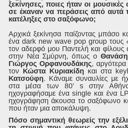
ξεκίνησες, ποιες ήταν οι μουσικές
σε έκαναν να περάσεις από αυτά 
κατέληξες στο σαξόφωνο;
Αρχικά ξεκίνησα παίζοντας μπάσο κ
ένα dark new wave pop group τους 
τον αδερφό μου Παντελή και φίλους
στην Νέα Σμύρνη, όπως ο
Θανάση
Γιώργος Ορφανουδάκης
, αργότερα
τον
Κώστα Κυριακίδη
και στα ke
Κατσούφη
. Κάναμε συναυλίες με ή
στα μέσα των 80’ s στην Αθήνα
ηχογραφήσαμε ένα single και ένα LP
ηχογράφηση άκουσα το σαξόφωνο και
που ήταν μια αποκάλυψη.
Πόσο σημαντική θεωρείς την εξέλι
τη στιγμή που φτάνεις στο Λονδ