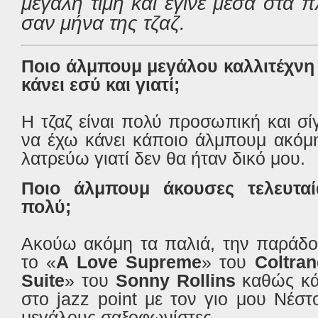
μεγάλη τιμή και έγινε μέσα στα π
σαν μήνα της τζαζ.
Ποιο άλμπουμ μεγάλου καλλιτέχνη 
κάνει εσύ και γιατί;
Η τζαζ είναι πολύ προσωπική και σ
να έχω κάνει κάποιο άλμπουμ ακόμ
λατρεύω γιατί δεν θα ήταν δικό μου.
Ποιο άλμπουμ άκουσες τελευτα
πολύ;
Ακούω ακόμη τα παλιά, την παράδο
το «
A Love Supreme
» του
Coltran
Suite
» του
Sonny Rollins
καθώς κά
στο jazz point με τον γιο μου Νέσ
μεγάλους σαξοφωνίστες.