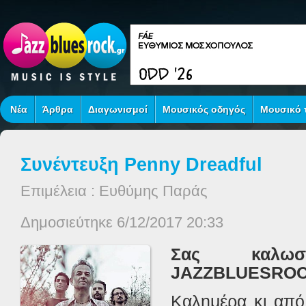
Νέα
Άρθρα
Διαγωνισμοί
Μουσικός οδηγός
Μουσικό τ
Συνέντευξη Penny Dreadful
Επιμέλεια : Ευθύμης Παράς
Δημοσιεύτηκε 6/12/2017 20:33
Σας καλωσ
JAZZBLUESROC
Καλημέρα κι από