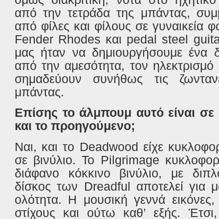
από την τετράδα της μπάντας, συμμ
από φίλες και φίλους σε γυναικεία 
Fender
Rhodes
και
pedal
steel
guit
μας ήταν να δημιουργήσουμε ένα δ
από την αμεσότητα, τον ηλεκτρισμό
σημαδεύουν συνήθως τις ζωντανέ
μπάντας.
Επίσης το άλμπουμ αυτό είναι σε 
και το προηγούμενο;
Ναι, και το
Deadwood
είχε κυκλοφο
σε βινύλιο. Το Pilgrimage κυκλοφο
διάφανο κόκκινο βινύλιο, με διπ
δίσκος των
Dreadful
αποτελεί για μ
ολότητα. Η μουσική γεννά εικόνες,
στίχους και ούτω καθ’ εξής. Έτσι