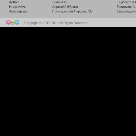
Άρθρα
Συναυλίες
Taξιδέψτε &
Ημερολόγιο
Δημοφιλή Θέματα
Προσωπικά 
Αφιερώματα
Προσεχείς κυκλοφορίες CD
Συμμετοχικότ
Copyright © 2012-2014 All Rights Reserved