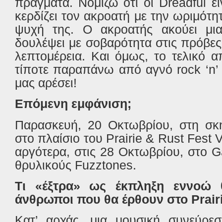
πράγματα. Νομίζω ότι οι
Dreadful
εί
κερδίζει τον ακροατή με την ωριμότη
ψυχή της. Ο ακροατής ακούει μι
δουλέψει με σοβαρότητα στις πρόβες
λεπτομέρεια. Και όμως, το τελικό α
τίποτε παραπάνω από αγνό
rock
‘
n
μας αρέσει!
Επόμενη εμφάνιση;
Παρασκευή, 20 Οκτωβρίου, στη σ
στο πλαίσιο του
Prairie
&
Rust
Fest
V
αργότερα, στις 28 Οκτωβρίου, στο
G
θρυλικούς
Fuzztones
.
Τι «έξτρα» ως έκπληξη εννοώ 
άνθρωποι που θα έρθουν στο
Prair
Κατ’ αρχάς, μια μουσική συνεύρεσ