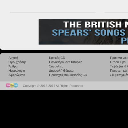
Αρχική
Κριτικές CD
Πράσινα Φεσ
Όροι χρήσης
Ενδιαφέρουσες Ιστορίες
Green Tips
Άρθρα
Συναυλίες
Taξιδέψτε &
Ημερολόγιο
Δημοφιλή Θέματα
Προσωπικά 
Αφιερώματα
Προσεχείς κυκλοφορίες CD
Συμμετοχικότ
Copyright © 2012-2014 All Rights Reserved