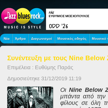
Νέα
Άρθρα
Διαγωνισμοί
Μουσικός οδηγός
Μουσικό τ
Συνέντευξη με τους Nine Below 
Επιμέλεια : Ευθύμης Παράς
Δημοσιεύτηκε 31/12/2019 11:19
Οι
Nine Below 
μπάντα από την 
φίλους σε όλη 