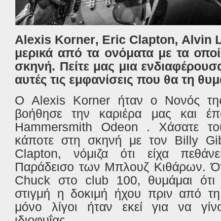
Alexis Korner
,
Eric Clapton
,
Alvin 
μερικά από τα ονόματα με τα οποί
σκηνή. Πείτε μας μια ενδιαφέρουσ
αυτές τις εμφανίσεις που θα τη θυμ
Ο Alexis Korner ήταν ο Νονός της
βοήθησε την καριέρα μας και έπ
Hammersmith Ο
deon
. Χάσατε τ
κάποτε στη σκηνή με τον Billy Gi
Clapton, νόμιζα ότι είχα πεθάν
Παράδεισο των Μπλουζ Κιθάρων. Ότ
Chuck στο club 100, θυμάμαι ότι 
στιγμή η δοκιμή ήχου πριν από τη
μόνο λίγοι ήταν εκεί για να γίν
ιδιοφυΐας.