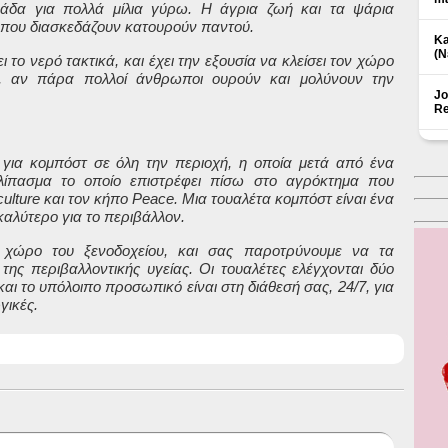
λάδα για πολλά μίλια γύρω. Η άγρια ζωή και τα ψάρια
 που διασκεδάζουν κατουρούν παντού.
Ka
(Ν
το νερό τακτικά, και έχει την εξουσία να κλείσει τον χώρο
λ, αν πάρα πολλοί άνθρωποι ουρούν και μολύνουν την
Jo
Re
για κομπόστ σε όλη την περιοχή, η οποία μετά από ένα
λίπασμα το οποίο επιστρέφει πίσω στο αγρόκτημα που
ulture και τον κήπο
Peace
. Μια τουαλέτα κομπόστ είναι ένα
καλύτερο για το περιβάλλον.
ο χώρο του ξενοδοχείου, και σας παροτρύνουμε να τα
της περιβαλλοντικής υγείας. Οι τουαλέτες ελέγχονται δύο
αι το υπόλοιπο προσωπικό είναι στη διάθεσή σας, 24/7, για
γικές.
Δ