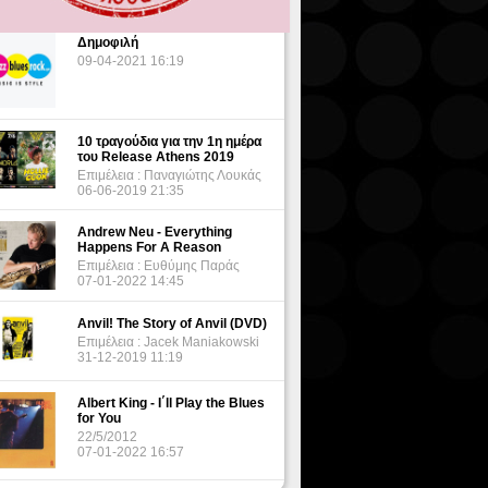
Δημοφιλή
09-04-2021 16:19
10 τραγούδια για την 1η ημέρα
του Release Athens 2019
Επιμέλεια : Παναγιώτης Λουκάς
06-06-2019 21:35
Andrew Neu - Everything
Happens For A Reason
Επιμέλεια : Ευθύμης Παράς
07-01-2022 14:45
Anvil! The Story of Anvil (DVD)
Επιμέλεια : Jacek Maniakowski
31-12-2019 11:19
Albert King - I΄ll Play the Blues
for You
22/5/2012
07-01-2022 16:57