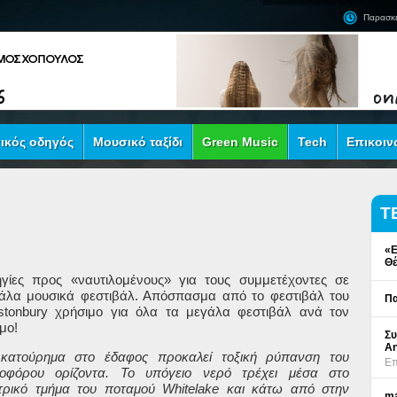
Παρασκε
ικός οδηγός
Μουσικό ταξίδι
Green Music
Tech
Επικοιν
Τ
«Ε
Θέ
γίες προς «ναυτιλομένους» για τους συμμετέχοντες σε
άλα μουσικά φεστιβάλ. Απόσπασμα από το φεστιβάλ του
Πα
stonbury
χρήσιμο για όλα τα μεγάλα φεστιβάλ ανά τον
μο!
Συ
An
κατούρημα στο έδαφος προκαλεί τοξική ρύπανση του
Επ
οφόρου ορίζοντα. Το υπόγειο νερό τρέχει μέσα στο
τρικό τμήμα του ποταμού Whitelake και κάτω από στην
ma