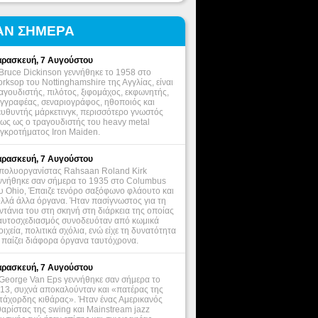
ΑΝ ΣΗΜΕΡΑ
ρασκευή, 7 Αυγούστου
Bruce Dickinson γεννήθηκε το 1958 στο
rksop του Nottinghamshire της Αγγλίας, είναι
αγουδιστής, πιλότος, ξιφομάχος, εκφωνητής,
γγραφέας, σεναριογράφος, ηθοποιός και
ευθυντής μάρκετινγκ, περισσότερο γνωστός
ως ως ο τραγουδιστής του heavy metal
γκροτήματος Iron Maiden.
ρασκευή, 7 Αυγούστου
πολυοργανίστας Rahsaan Roland Kirk
ννήθηκε σαν σήμερα το 1935 στο Columbus
υ Ohio, Έπαιζε τενόρο σαξόφωνο φλάουτο και
λλά άλλα όργανα. Ήταν πασίγνωστος για τη
ντάνια του στη σκηνή στη διάρκεια της οποίας
αυτοσχεδιασμός συνοδευόταν από κωμικά
οιχεία, πολιτικά σχόλια, ενώ είχε τη δυνατότητα
 παίζει διάφορα όργανα ταυτόχρονα.
ρασκευή, 7 Αυγούστου
George Van Eps γεννήθηκε σαν σήμερα το
13, συχνά αποκαλούνταν και «πατέρας της
τάχορδης κιθάρας». Ήταν ένας Αμερικανός
θαρίστας της swing και Mainstream jazz