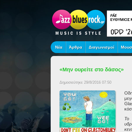
Νέα
Άρθρα
Διαγωνισμοί
Μουσ
«Μην ουρείτε στο δάσος»
Δημοσιεύτηκε 29/8/2016 07:50
Οδη
μεγ
Gla
κόσ
Το 
υδρ
κεν