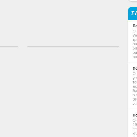
Σ
Πα
Ο 
Wo
τρ
συ
δι
όμ
συ
Πα
Ο 
γε
το
πο
ζω
ο 
στ
να
Πα
Ο 
19
επ
κι