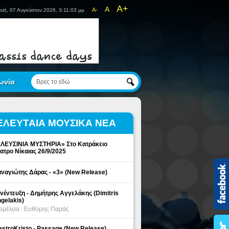
A+
A
A-
υή, 07 Αυγούστου 2026, 3:11:03 μμ
ωνία
ΕΛΕΥΤΑΙΑ ΜΟΥΣΙΚΑ ΝΕΑ
ΛΕΥΣΙΝΙΑ ΜΥΣΤΗΡΙΑ» Στο Κατράκειο
ατρο Νίκαιας 26/9/2025
ναγιώτης Δάρας - «3» (New Release)
νέντευξη - Δημήτρης Αγγελάκης (Dimitris
gelakis)
ιμέλεια : Ευθύμης Παράς
stroKristo - Passage (New Release)