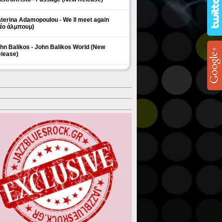
terina Adamopoulou - We ll meet again
έο άλμπουμ)
hn Balikos - John Balikos World (New
lease)
ΗΜΟΦΙΛΗ ΘΕΜΑΤΑ