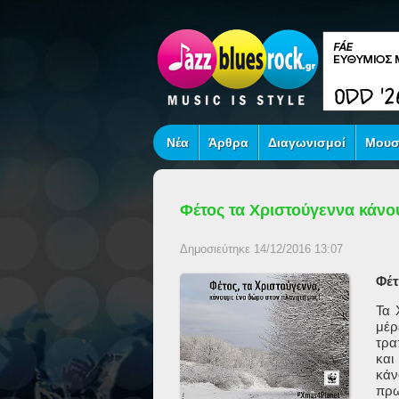
Νέα
Άρθρα
Διαγωνισμοί
Μουσ
Φέτος τα Χριστούγεννα κάνο
Δημοσιεύτηκε 14/12/2016 13:07
Φέτ
Τα 
μέρ
τρα
και
κά
πρω