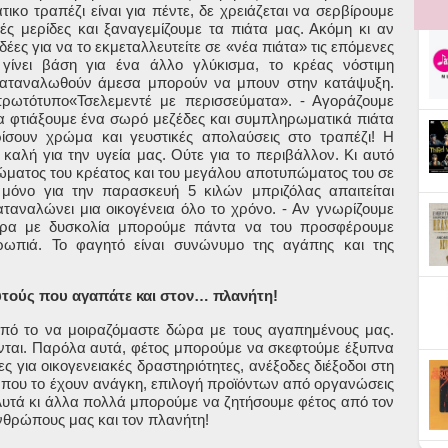
ικο τραπέζι είναι για πέντε, δε χρειάζεται να σερβίρουμε
ς μερίδες και ξαναγεμίζουμε τα πιάτα μας. Ακόμη κι αν
δέες για να το εκμεταλλευτείτε σε «νέα πιάτα» τις επόμενες
γίνει βάση για ένα άλλο γλύκισμα, το κρέας νόστιμη
καταναλωθούν άμεσα μπορούν να μπουν στην κατάψυξη.
ωτότυπο«Τσελεμεντέ με περισσεύματα». - Αγοράζουμε
α φτιάξουμε ένα σωρό μεζέδες και συμπληρωματικά πιάτα
σουν χρώμα και γευστικές απολαύσεις στο τραπέζι! Η
καλή για την υγεία μας. Ούτε για το περιβάλλον. Κι αυτό
ματος του κρέατος και του μεγάλου αποτυπώματος του σε
ι μόνο για την παρασκευή
5 κιλών
μπριζόλας απαιτείται
ταναλώνει μια οικογένεια όλο το χρόνο. - Αν γνωρίζουμε
πέρα με δυσκολία μπορούμε πάντα να του προσφέρουμε
θρωπιά.
Το φαγητό είναι συνώνυμο της αγάπης και της
τούς που αγαπάτε και στον… πλανήτη!
πό το να μοιραζόμαστε δώρα με τους αγαπημένους μας.
νται. Παρόλα αυτά, φέτος μπορούμε να σκεφτούμε έξυπνα
ς για οικογενειακές δραστηριότητες, ανέξοδες διέξοδοι στη
ου το έχουν ανάγκη, επιλογή προϊόντων από οργανώσεις
 Αυτά κι άλλα πολλά μπορούμε να ζητήσουμε φέτος από τον
νθρώπους μας και τον πλανήτη!