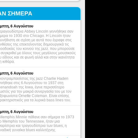
ΑΝ ΣΗΜΕΡΑ
μπτη, 6 Αυγούστου
τραγουδίστρια Abbey Lincoln γεννήθηκε σαν
μερα το 1930 στο Chicago. Η Lincoln ήταν
υνήθιστη σε σχέση με αυτά που έγραφε στις
νθέσεις της επεκτείνοντας δημιουργικά τις
οσδοκίες του κοινού της jazz. που μπορούσε
 συγκριθεί με όλους τους μεγάλους μουσικούς
υ είδους και σε φωνή αλλά και στην ικανότητα
η κιθάρα.
μπτη, 6 Αυγούστου
κοντραμπασίστας της jazz Charlie Haden
ννήθηκε στις 6 Αυγούστου το 1937 στη
enandoah της Iowa, έγινε περισσότερο
ωστός για την μακρά συνεργασία του με τον
ξοφωνίστα Ornette Coleman. Είναι επίσης
ρακτηριστικός για τα λυρικά bass lines του.
μπτη, 6 Αυγούστου
Memphis Minnie πέθανε σαν σήμερα το 1973
ο Memphis του Tennessee, ήταν μια
θαρίστρια και τραγουδίστρια των blues, η
ναδική γυναίκα blues καλλιτέχνης