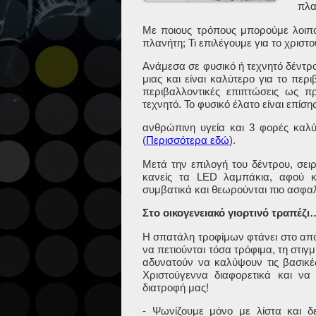
πλα
Με ποιους τρόπους μπορούμε λοιπ
πλανήτη; Τι επιλέγουμε για το χριστο
Ανάμεσα σε φυσικό ή τεχνητό δέντρ
μιας και είναι καλύτερο για το περ
περιβαλλοντικές επιπτώσεις ως 
τεχνητό. Το φυσικό έλατο είναι επίσ
ανθρώπινη υγεία και 3 φορές καλύ
(
Περισσότερα εδώ
).
Μετά την επιλογή του δέντρου, σειρ
κανείς τα
LED
λαμπάκια, αφού κ
συμβατικά και θεωρούνται πιο ασφα
Στο οικογενειακό γιορτινό τραπέζι
Η σπατάλη τροφίμων φτάνει στο απόγ
να πετιούνται τόσα τρόφιμα, τη στ
αδυνατούν να καλύψουν τις βασικέ
Χριστούγεννα διαφορετικά και να
διατροφή μας!
- Ψωνίζουμε μόνο με λίστα και δ