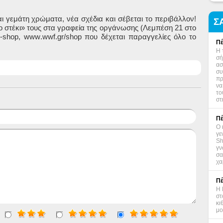
ι γεμάτη χρώματα, νέα σχέδια και σέβεται το περιβάλλον!
Σ
 στέκι» τους στα γραφεία της οργάνωσης (Λεμπέση 21 στο
-
shop
,
www
.
wwf
.
gr
/
shop
που δέχεται παραγγελίες όλο το
Πέ
Η 
σή
ασ
συ
πρ
να
το
στ
Πέ
Ο 
γε
Sh
γν
σα
χα
Πέ
Η 
στ
κι
μο