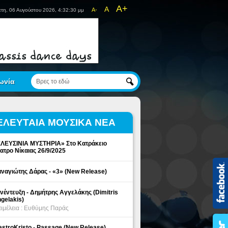
A+
A
A-
τη, 06 Αυγούστου 2026, 4:32:30 μμ
ωνία
ΕΛΕΥΤΑΙΑ ΜΟΥΣΙΚΑ ΝΕΑ
ΛΕΥΣΙΝΙΑ ΜΥΣΤΗΡΙΑ» Στο Κατράκειο
ατρο Νίκαιας 26/9/2025
ναγιώτης Δάρας - «3» (New Release)
νέντευξη - Δημήτρης Αγγελάκης (Dimitris
gelakis)
ιμέλεια : Ευθύμης Παράς
stroKristo - Passage (New Release)