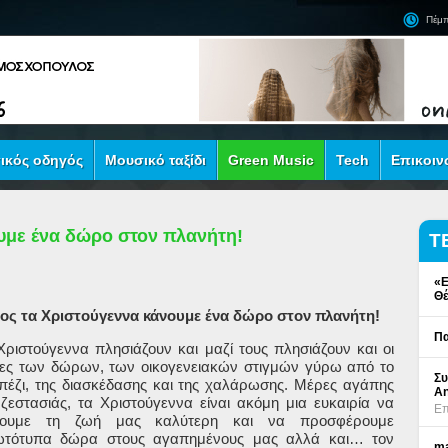
Πέμπ
ικός οδηγός
Μουσικό ταξίδι
Green Music
Tech
Επικοιν
υμε ένα δώρο στον πλανήτη!
Τ
«Ε
Θέ
ος τα Χριστούγεννα κάνουμε ένα δώρο στον πλανήτη!
Πα
Χριστούγεννα πλησιάζουν και μαζί τους πλησιάζουν και οι
ες των δώρων, των οικογενειακών στιγμών γύρω από το
Συ
πέζι, της διασκέδασης και της χαλάρωσης. Μέρες αγάπης
An
 ζεστασιάς, τα Χριστούγεννα είναι ακόμη μια ευκαιρία να
Επ
νουμε τη ζωή μας καλύτερη και να προσφέρουμε
τότυπα δώρα στους αγαπημένους μας αλλά και… τον
ma