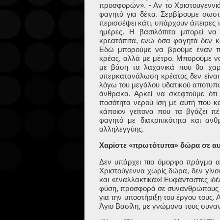
προσφορών». - Αν το Χριστουγεννιάτ
φαγητό για δέκα. Σερβίρουμε σωστέ
περισσέψει κάτι, υπάρχουν άπειρες ι
ημέρες. Η βασιλόπιτα μπορεί να 
κρεατόπιτα, ενώ όσα φαγητά δεν 
Εδώ μπορούμε να βρούμε έναν πρ
κρέας, αλλά με μέτρο. Μπορούμε ν
με βάση τα λαχανικά που θα χαρί
υπερκατανάλωση κρέατος δεν είναι 
λόγω του μεγάλου υδατικού αποτυπώ
άνθρακα. Αρκεί να σκεφτούμε ότ
ποσότητα νερού ίση με αυτή που κα
κάποιον γείτονα που τα βγάζει 
φαγητό με διακριτικότητα και αν
αλληλεγγύης.
Χαρίστε «πρωτότυπα» δώρα σε αυ
Δεν υπάρχει πιο όμορφο πράγμα α
Χριστούγεννα χωρίς δώρα, δεν γίνο
και «εναλλακτικά»! Ευφάνταστες ιδέε
φύση, προσφορά σε συνανθρώπους π
για την υποστήριξη του έργου τους.
Άγιο Βασίλη, με γνώμονα τους συνα