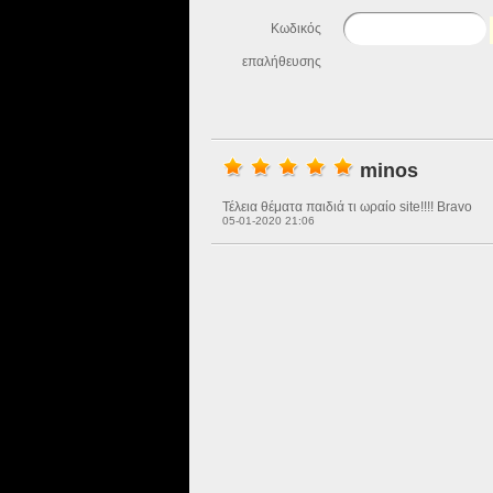
Κωδικός
επαλήθευσης
minos
Τέλεια θέματα παιδιά τι ωραίο site!!!! Bravo
05-01-2020 21:06