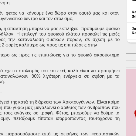
νήτη!
Ka
όν φέτος να κάνουμε ένα δώρο στον εαυτό μας και στον
(Ν
υγεννιάτικο δέντρο και τον στολισμό;
ο, η απάντηση μπορεί να μας εκπλήξει: προτιμούμε φυσικό
Jo
Re
ιβάλλον! Η επιλογή του φυσικού ελάτου προκαλεί τις μισές
προς την κατανάλωση φυσικών πόρων, σε σχέση με το
ης 2 φορές καλύτερο ως προς τις επιπτώσεις στην
τερο ως προς τις επιπτώσεις για το φυσικό οικοσύστημα
ά έχει ο στολισμός του και εκεί, καλό είναι να προτιμήσει
αταναλώνουν 90% λιγότερη ενέργεια σε σχέση με τα
λή.
…
ειό της κατά τη διάρκεια των Χριστουγέννων. Είναι κρίμα
ιγμή που γύρω μας μεγαλώνει ο αριθμός των ανθρώπων που
ς τους ανάγκες σε τροφή. Φέτος, μπορούμε να δούμε τα
 «μην πετάξουμε τίποτα» ισορροπώντας ταυτόχρονα τη
εν παρασυρόμαστε από τις σειρήνες των «εορταστικών
Δ