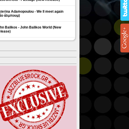
terina Adamopoulou - We ll meet again
έο άλμπουμ)
hn Balikos - John Balikos World (New
lease)
ΗΜΟΦΙΛΗ ΘΕΜΑΤΑ