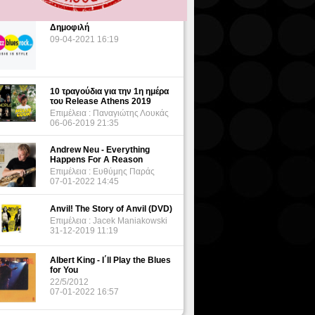
Δημοφιλή
09-04-2021 16:19
10 τραγούδια για την 1η ημέρα
του Release Athens 2019
Επιμέλεια : Παναγιώτης Λουκάς
06-06-2019 21:35
Andrew Neu - Everything
Happens For A Reason
Επιμέλεια : Ευθύμης Παράς
07-01-2022 14:45
Anvil! The Story of Anvil (DVD)
Επιμέλεια : Jacek Maniakowski
31-12-2019 11:19
Albert King - I΄ll Play the Blues
for You
22/5/2012
07-01-2022 16:57