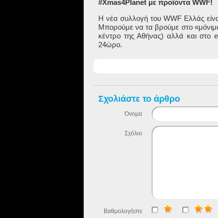
#Xmas4Planet με προϊόντα WWF!
Η νέα συλλογή του
WWF
Ελλάς είνα
Μπορούμε να τα βρούμε στο «μόνιμο
κέντρο της Αθήνας) αλλά και στο
e
24ώρο.
Σχολιάστε το άρθρο
Όνομα
Σχόλιο
Βαθμολογήστε