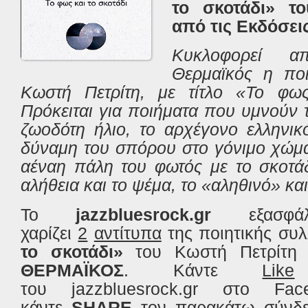
το σκοτάδι» τ
από τις Εκδόσε
Κυκλοφορεί α
Θερμαϊκός η ποι
Κωστή Πετρίτη, με τίτλο «Το φως
Πρόκειται για ποιήματα που υμνούν τ
ζωοδότη ήλιο, το αρχέγονο ελληνικ
δύναμη του σπόρου στο γόνιμο χώμα
αέναη πάλη του φωτός με το σκοτάδ
αλήθεια και το ψέμα, το «αληθινό» και
Το
jazzbluesrock
.
gr
εξασφ
χαρίζει
2
αντίτυπα
της ποιητικής συ
το σκοτάδι»
του Κωστή Πετρίτη
ΘΕΡΜΑΪΚΟΣ
. Κάντε
Like
του
jazzbluesrock
.
gr
στο
Fac
κάντε
SHARE
τον παρακάτω σύνδε