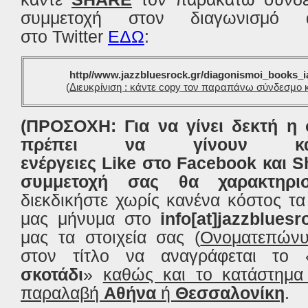
συμμετοχή στον διαγωνισμό 
στο
Twitter
ΕΔΩ
:
http
//
www
.
jazzbluesrock
.
gr
/
diagonismoi
_
books
_
(
Διευκρίνιση : κάντε
copy
τον παραπάνω σύνδεσμο κ
(ΠΡΟΣΟΧΗ: Για να γίνει δεκτή η
πρέπει να γίνουν 
ενέργειες
Like
στο
Facebook
και
S
συμμετοχή σας θα χαρακτηρι
διεκδικήστε χωρίς κανένα κόστος τα 
μας μήνυμα στο
info
[
at
]
jazzbluesr
μας τα στοιχεία σας (
Ονοματεπώνυ
στον τίτλο να αναγράφεται το
σκοτάδι
»
καθώς και το κατάστημα
παραλαβή
Αθήνα
ή
Θεσσαλονίκη
.