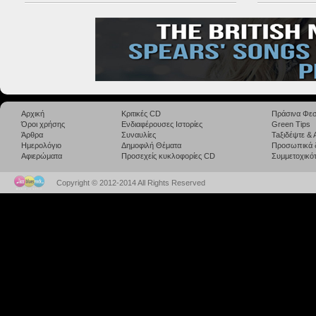
Αρχική
Κριτικές CD
Πράσινα Φεσ
Όροι χρήσης
Ενδιαφέρουσες Ιστορίες
Green Tips
Άρθρα
Συναυλίες
Taξιδέψτε &
Ημερολόγιο
Δημοφιλή Θέματα
Προσωπικά 
Αφιερώματα
Προσεχείς κυκλοφορίες CD
Συμμετοχικότ
Copyright © 2012-2014 All Rights Reserved