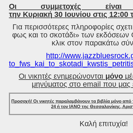
Οι συμμετοχές είνα
την
Κυριακή
30
Ιουνίου
στις 12:00 
Για περισσότερες πληροφορίες σχετι
φως και το σκοτάδι»
των
εκδόσεων
κλικ στον παρακάτω σύ
http://www.jazzbluesrock.
to_fws_kai_to_skotadi_kwstis_petriti
Οι νικητές ενημερώνονται
μόνο
μέ
μηνύματος στο
email
που μας 
Προσοχή! Οι νικητές παραλαμβάνουν τα βιβλία μόνο από 
24 ή τον ΙΑΝΟ της Θεσσαλονίκης, Αρισ
Καλή επιτυχία!