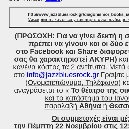
http//www.jazzbluesrock.gr/diagonismoi_books_i
(
Διευκρίνιση : κάντε copy τον παραπάνω σύνδεσμο κ
(ΠΡΟΣΟΧΗ: Για να γίνει δεκτή η 
πρέπει να γίνουν και οι δύο ε
στο Facebook και Share διαφορε
σας θα χαρακτηριστεί ΑΚΥΡΗ)
και
κανένα κόστος τα 2 αντίτυπα. Μετά 
στο
info@jazzbluesrock.gr
Γράψτε μ
(
Ονοματεπώνυμο, Τηλέφωνο
) κ
αναγράφεται το «
Το θέατρο της ο
και το κατάστημα του Ιανο
παραλαβή
Αθήνα
ή
Θεσσ
Οι συμμετοχές είναι μέ
την
Πέμπτη
22
Νοεμβρίου
στις 12