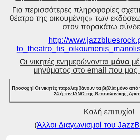
Για περισσότερες πληροφορίες σχετικ
θέατρο της οικουμένης» των εκδόσε
στον παρακάτω σύνδε
http://www.jazzbluesrock.
to_theatro_tis_oikoumenis_manol
Οι νικητές ενημερώνονται
μόνο
μέ
μηνύματος στο email που μας 
Προσοχή! Οι νικητές παραλαμβάνουν τα βιβλία μόνο από 
24 ή τον ΙΑΝΟ της Θεσσαλονίκης, Αρισ
Καλή επιτυχία!
(
Άλλοι Διαγωνισμοί του JazzB