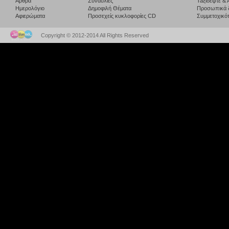
Άρθρα
Συναυλίες
Taξιδέψτε &
Ημερολόγιο
Δημοφιλή Θέματα
Προσωπικά 
Αφιερώματα
Προσεχείς κυκλοφορίες CD
Συμμετοχικότ
Copyright © 2012-2014 All Rights Reserved