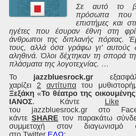
Σε αυτό το βι
πρόσωπα που δ
επιστήμες και στ
ηγέτες που έσυραν έθνη στη φρί
άνθρωποι της διπλανής πόρτας. Έ
τους, αλλά όσα γράφω γι’ αυτούς 
αληθινά. Όλοι δέχτηκαν τη σπορά τη
πλάσματα της λογοτεχνίας. …
Το
jazzbluesrock.gr
εξασφά
χαρίζει
2
αντίτυπα
του μυθιστορή
Ξεξάκη
«
Το θέατρο της οικουμένης
ΙΑΝΟΣ
. Κάντε
Like
στ
του jazzbluesrock.gr στο F
κάντε
SHARE
τον παρακάτω σύνδε
συμμετοχή στον διαγωνισμό 
στο Twitter
ΕΔΩ
: