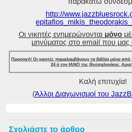
παρακάτω σύνδεσμ
http://www.jazzbluesrock.
epitafios_mikis_theodorakis
Οι νικητές ενημερώνονται
μόνο
μέ
μηνύματος στο email που μας 
Προσοχή! Οι νικητές παραλαμβάνουν τα βιβλία μόνο από 
24 ή τον ΙΑΝΟ της Θεσσαλονίκης, Αρισ
Καλή επιτυχία!
(
Άλλοι Διαγωνισμοί του JazzB
Σχολιάστε το άρθρο