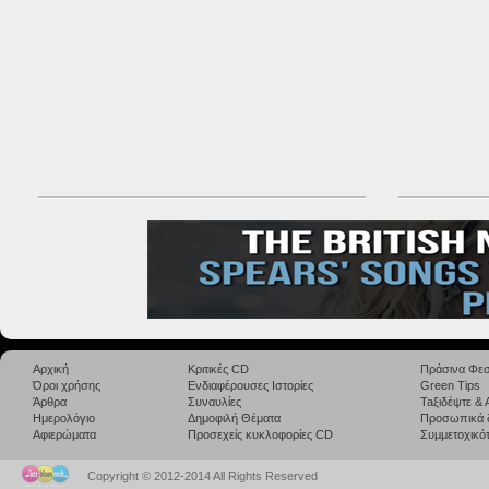
Αρχική
Κριτικές CD
Πράσινα Φεσ
Όροι χρήσης
Ενδιαφέρουσες Ιστορίες
Green Tips
Άρθρα
Συναυλίες
Taξιδέψτε &
Ημερολόγιο
Δημοφιλή Θέματα
Προσωπικά 
Αφιερώματα
Προσεχείς κυκλοφορίες CD
Συμμετοχικότ
Copyright © 2012-2014 All Rights Reserved