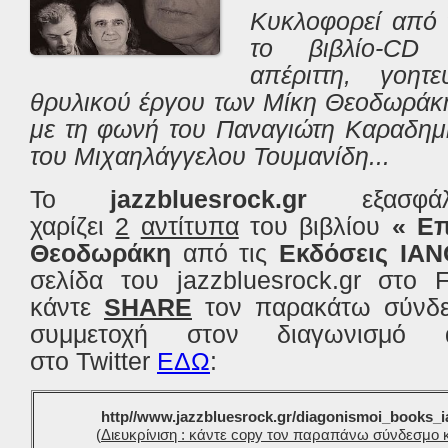
Κυκλοφορεί από 
το βιβλίο-CD 
απέριττη, γοητ
θρυλικού έργου των Μίκη Θεοδωράκη
με τη φωνή του Παναγιώτη Καραδημή
του Μιχαηλάγγελου Τουμανίδη...
Το
jazzbluesrock.gr
εξασφά
χαρίζει
2
αντίτυπα
του
βιβλίου
« Ε
Θεοδωράκη
από
τις
Εκδόσεις ΙΑ
σελίδα του jazzbluesrock.gr στο
κάντε
SHARE
τον παρακάτω σύνδε
συμμετοχή στον διαγωνισμό 
στο Twitter
ΕΔΩ
:
http//www.jazzbluesrock.gr/diagonismoi_books_
(
Διευκρίνιση : κάντε copy τον παραπάνω σύνδεσμο κ