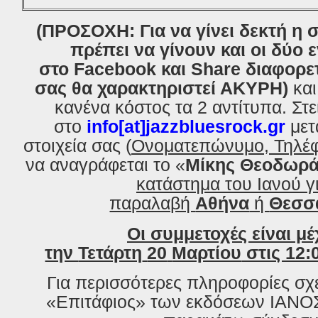
(ΠΡΟΣΟΧΗ: Για να γίνει δεκτή η 
πρέπει να γίνουν και οι δύο ε
στο Facebook και Share διαφορε
σας θα χαρακτηριστεί ΑΚΥΡΗ)
και
κανένα κόστος τα 2 αντίτυπα. Στ
στο
info
[
at]jazzbluesrock.gr
μετ
στοιχεία σας (
Ονοματεπώνυμο, Τηλέ
να αναγράφεται το «
Μίκη
ς
Θεοδωρά
κατάστημα του Ιανού γ
παραλαβή
Αθήνα
ή
Θεσσ
Οι συμμετοχές είναι μέ
την
Τετάρτη
20
Μαρτίου
στις 12:0
Για περισσότερες πληροφορίες σχε
«Επιτάφιος» των εκδόσεων
ΙΑΝΟ