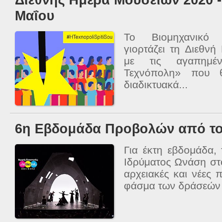
Μαΐου
Το Βιομηχανικό 
γιορτάζει τη Διεθν
με τις αγαπημέν
Τεχνόπολη» που θ
διαδικτυακά...
6η Εβδομάδα Προβολών από τ
Για έκτη εβδομάδα,
Ιδρύματος Ωνάση στ
αρχειακές και νέες
φάσμα των δράσεών τ