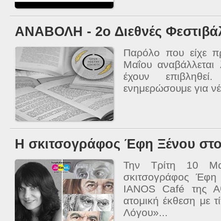
ΑΝΑΒΟΛΗ - 2ο Διεθνές Φεστιβά
Παρόλο που είχε πρ
Μαΐου αναβάλλεται
έχουν επιβληθε
ενημερώσουμε για νέ
Η σκιτσογράφος Έφη Ξένου στο
Την Τρίτη 10 Μα
σκιτσογράφος Έφη 
IANOS Café της Α
ατομική έκθεση με 
Λόγου»...