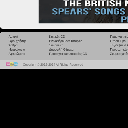
Αρχική
Κριτικές CD
Πράσινα Φεσ
Όροι χρήσης
Ενδιαφέρουσες Ιστορίες
Green Tips
Άρθρα
Συναυλίες
Taξιδέψτε &
Ημερολόγιο
Δημοφιλή Θέματα
Προσωπικά 
Αφιερώματα
Προσεχείς κυκλοφορίες CD
Συμμετοχικότ
Copyright © 2012-2014 All Rights Reserved