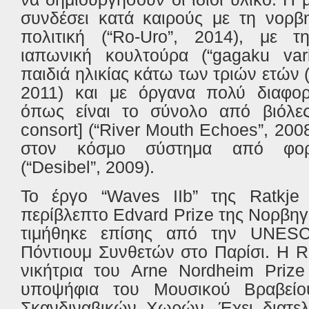
συνδέσει κατά καιρούς με τη νορβη
πολιτική (“Ro-Uro”, 2014), με 
ιαπωνική κουλτούρα (“gagaku vari
παιδιά ηλικίας κάτω των τριών ετών (“
2011) και με όργανα πολύ διαφορε
όπως είναι το σύνολο από βιόλες
consort] (“River Mouth Echoes”, 200
στον κόσμο σύστημα από φορη
(“Desibel”, 2009).
Το έργο “Waves IIb” της Ratkje
περίβλεπτο Edvard Prize της Νορβηγί
τιμήθηκε επίσης από την UNESC
Πόντιουμ Συνθετών στο Παρίσι. Η R
νικήτρια του Arne Nordheim Prize
υποψήφια του Μουσικού Βραβείο
Σκανδιναβικών Χωρών. Έχει διατελ