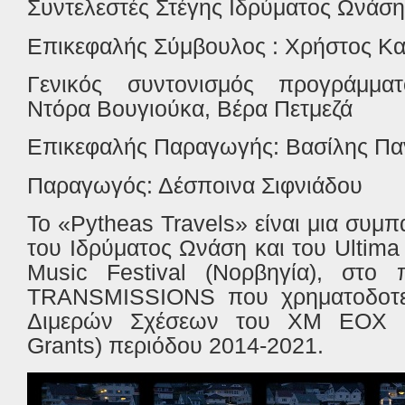
Συντελεστές Στέγης Ιδρύματος Ωνάση
Επικεφαλής Σύμβουλος : Χρήστος Κ
Γενικός συντονισμός προγράμματ
Ντόρα Βουγιούκα, Βέρα Πετμεζά
Επικεφαλής Παραγωγής: Βασίλης Π
Παραγωγός: Δέσποινα Σιφνιάδου
To «Pytheas Travels» είναι μια συμ
του Ιδρύματος Ωνάση και του Ultim
Music Festival (Νορβηγία), στο 
TRANSMISSIONS που χρηματοδοτεί
Διμερών Σχέσεων του ΧΜ ΕΟΧ 
Grants) περιόδου 2014-2021.