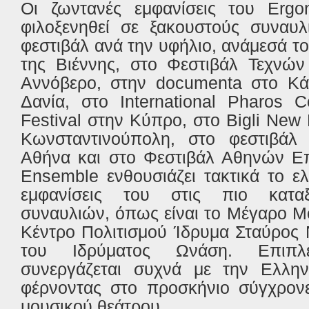
Οι ζωντανές εμφανίσεις του Erg
φιλοξενηθεί σε ξακουστούς συναυλ
φεστιβάλ ανά την υφήλιο, ανάμεσά τ
της Βιέννης, στο Φεστιβάλ Τεχνών
Αννόβερο, στην documenta στο Κά
Δανία, στο International Pharos 
Festival στην Κύπρο, στο Bigli New 
Κωνσταντινούπολη, στο φεστιβάλ
Αθήνα και στο Φεστιβάλ Αθηνών Επ
Ensemble ενθουσιάζει τακτικά το ελ
εμφανίσεις του στις πιο καταξ
συναυλιών, όπως είναι το Μέγαρο Μ
Κέντρο Πολιτισμού Ίδρυμα Σταύρος 
του Ιδρύματος Ωνάση. Επιπλ
συνεργάζεται συχνά με την Ελλην
φέρνοντας στο προσκήνιο σύγχρονε
μουσικού θεάτρου.