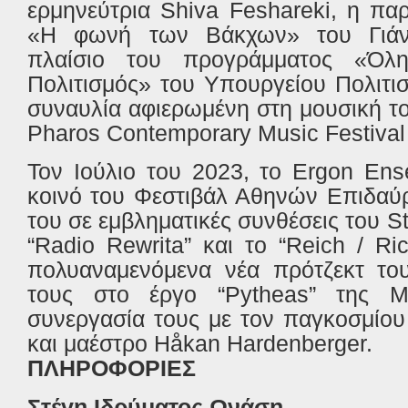
ερμηνεύτρια Shiva Feshareki, η πα
«Η φωνή των Βάκχων» του Γιάν
πλαίσιο του προγράμματος «Όλ
Πολιτισμός» του Υπουργείου Πολιτι
συναυλία αφιερωμένη στη μουσική τ
Pharos Contemporary Music Festival
Τον Ιούλιο του 2023, το Ergon En
κοινό του Φεστιβάλ Αθηνών Επιδαύρ
του σε εμβληματικές συνθέσεις του S
“Radio Rewrita” και το “Reich / Ri
πολυαναμενόμενα νέα πρότζεκτ του
τους στο έργο “Pytheas” της M
συνεργασία τους με τον παγκοσμίου
και μαέστρο Håkan Hardenberger.
ΠΛΗΡΟΦΟΡΙΕΣ
Στέγη Ιδρύματος Ωνάση