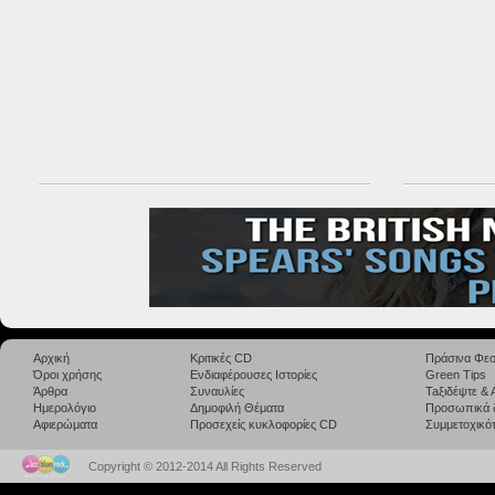
Αρχική
Κριτικές CD
Πράσινα Φεσ
Όροι χρήσης
Ενδιαφέρουσες Ιστορίες
Green Tips
Άρθρα
Συναυλίες
Taξιδέψτε &
Ημερολόγιο
Δημοφιλή Θέματα
Προσωπικά 
Αφιερώματα
Προσεχείς κυκλοφορίες CD
Συμμετοχικότ
Copyright © 2012-2014 All Rights Reserved