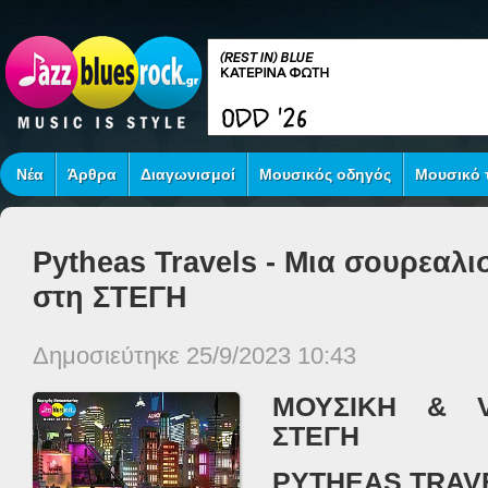
Νέα
Άρθρα
Διαγωνισμοί
Μουσικός οδηγός
Μουσικό τ
Pytheas Travels - Μια σουρεαλι
στη ΣΤΕΓΗ
Δημοσιεύτηκε 25/9/2023 10:43
ΜΟΥΣΙΚΗ
& 
ΣΤΕΓΗ
PYTHEAS TRAV