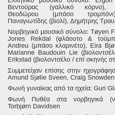
Ελληνικό μουσικό σύνολο: Ergon
Βεντούρας (γαλλικό κόρνο), Α
Θεοδώρου (μπάσο τρομπόνι)
Παναγιωτίδης (βιολί), Δημήτρης Τραυ
Νορβηγικό μουσικό σύνολο: Tøyen Fil
Jones Rekdal (φλάουτο & τούμπα
Andreu (μπάσο κλαρινέτο), Eira Bjør
Marianne Baudouin Lie (βιολοντσέλ
Erikstad (βιολοντσέλο / επί σκηνής σ
Συμμετείχαν επίσης στην ηχογράφησ
Amund Sjølie Sveen, Craig Snowden
Φωνή γυναίκας από τα ηχεία: Guri G
Φωνή Πυθέα στα νορβηγικά (νο
Torbjørn Davidsen