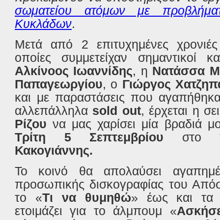
σωματείου ατόμων με προβλήμα
Κυκλάδων
.
Μετά από 2 επιτυχημένες χρονιές 
οποίες συμμετείχαν σημαντικοί κ
Αλκίνοος Ιωαννίδης
, η
Νατάσσα Μ
Παπαγεωργίου
, ο
Γιώργος Χατζηπ
και με παραστάσεις που αγαπήθηκα
αλλεπάλληλα
sold
out
, έρχεται η σ
Ρίζου
να μας χαρίσει μία βραδιά μ
Τρίτη 5 Σεπτεμβρίου
στο
Κακογιάννης.
Το κοινό θα απολαύσει αγαπημέ
προσωπικής δισκογραφίας του Απόσ
το «
Τι να θυμηθώ
» έως και τα 
ετοιμάζει για το άλμπουμ «
Ασκήσε