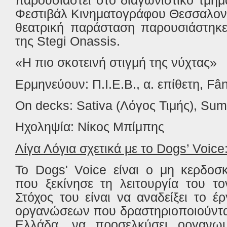
Φεστιβάλ Κινηματογράφου Θεσσαλονί
θεατρική παράσταση παρουσιάστηκε
της Stegi Onassis.
«Η πιο σκοτεινή στιγμή της νύχτας»
Ερμηνεύουν: Π.Ι.Ε.Β., α. επίθετη, Fâ
On decks: Sativa (
Λόγος
Τιμής
), Su
Ηχοληψία: Νίκος Μπίμπης
Λίγα Λόγια σχετικά με το
Dogs
’
Voice
Το Dogs' Voice είναι ο μη κερδοσ
που ξεκίνησε τη λειτουργία του το
Στόχος του είναι να αναδείξει το 
οργανώσεων που δραστηριοποιούνται
Ελλάδα, να προσελκύσει οργανωμ