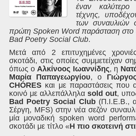
έναν καλύτερο
τέχνης, υποδέχο
των συναυλιών σ
πρώτη
Spoken
Word
παράσταση στο 
Bad
Poetry
Social
Club
.
Μετά από 2 επιτυχημένες χρονι
σκοτάδι, στις οποίες συμμετείχαν ση
όπως ο
Αλκίνοος Ιωαννίδης
, η
Νατ
Μαρία Παπαγεωργίου
, ο
Γιώργο
CH
Ó
RES
και με παραστάσεις που 
κοινό με αλλεπάλληλα
sold
out
, υπ
Bad
Poetry
Social
Club
(Π.Ι.Ε.Β., 
Σέργη, MFS) στην νέα σεζόν συναυλ
μία μοναδική spoken word perform
σκοτάδι με τίτλο «
Η πιο σκοτεινή στ