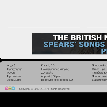
Αρχική
Κριτικές CD
Πράσινα Φεσ
Όροι χρήσης
Ενδιαφέρουσες Ιστορίες
Green Tips
Άρθρα
Συναυλίες
Taξιδέψτε &
Ημερολόγιο
Δημοφιλή Θέματα
Προσωπικά 
Αφιερώματα
Προσεχείς κυκλοφορίες CD
Συμμετοχικότ
Copyright © 2012-2014 All Rights Reserved