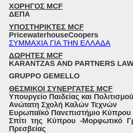
ΧΟΡΗΓΟΣ MCF
ΔΕΠΑ
ΥΠΟΣΤΗΡΙΚΤΕΣ MCF
PricewaterhouseCoopers
ΣΥΜΜΑΧΙΑ ΓΙΑ ΤΗΝ ΕΛΛΑΔΑ
ΔΩΡΗΤΕΣ
MCF
KARANTZAS AND PARTNERS LAW
GRUPPO GEMELLO
ΘΕΣΜΙΚΟΙ
ΣΥΝΕΡΓΑΤΕΣ
MCF
Υπουργείο
Παιδείας
και
Πολιτισμο
Ανώτατη
Σχολή
Καλών
Τεχνών
Ευρωπαϊκό
Πανεπιστήμιο
Κύπρου
Σπίτι
της
Κύπρου
-
Μορφωτικό
Γ
Πρεσβείας