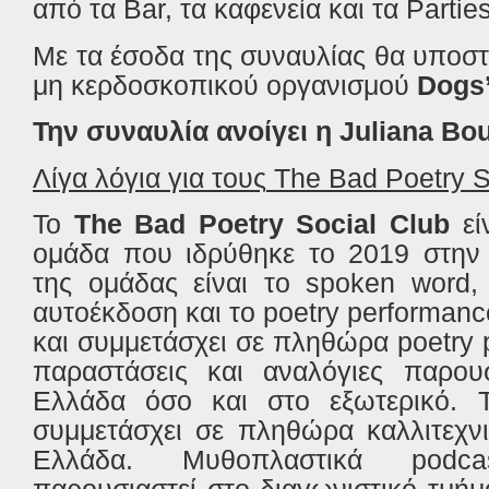
από τα Bar, τα καφενεία και τα Parties
Με τα έσοδα της συναυλίας θα υποστ
μη κερδοσκοπικού οργανισμού
Dogs’
Την συναυλία ανοίγει η Juliana Bo
Λίγα
λόγια
για
τους
The Bad Poetry S
Το
The Bad Poetry Social Club
είν
ομάδα που ιδρύθηκε το 2019 στην 
της ομάδας είναι το spoken word, 
αυτοέκδοση και το poetry performanc
και συμμετάσχει σε πληθώρα poetry p
παραστάσεις και αναλόγιες παρουσ
Ελλάδα όσο και στο εξωτερικό. 
συμμετάσχει σε πληθώρα καλλιτεχν
Ελλάδα. Μυθοπλαστικά podc
παρουσιαστεί στο διαγωνιστικό τμή