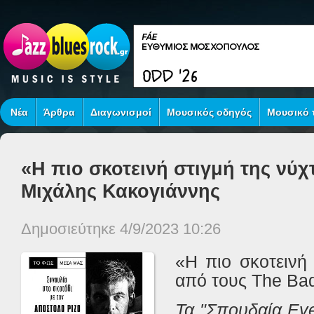
Νέα
Άρθρα
Διαγωνισμοί
Μουσικός οδηγός
Μουσικό τ
«Η πιο σκοτεινή στιγμή της νύχ
Μιχάλης Κακογιάννης
Δημοσιεύτηκε 4/9/2023 10:26
«Η πιο σκοτεινή 
από τους
The
Ba
Τα "Σπουδαία Eve