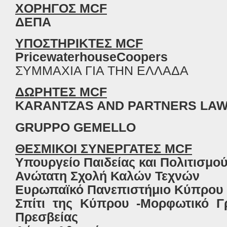
ΧΟΡΗΓΟΣ MCF
ΔΕΠΑ
ΥΠΟΣΤΗΡΙΚΤΕΣ MCF
PricewaterhouseCoopers
ΣΥΜΜΑΧΙΑ ΓΙΑ ΤΗΝ ΕΛΛΑΔΑ
ΔΩΡΗΤΕΣ
MCF
KARANTZAS AND PARTNERS LAW
GRUPPO GEMELLO
ΘΕΣΜΙΚΟΙ
ΣΥΝΕΡΓΑΤΕΣ
MCF
Υπουργείο
Παιδείας
και
Πολιτισμο
Ανώτατη
Σχολή
Καλών
Τεχνών
Ευρωπαϊκό
Πανεπιστήμιο
Κύπρου
Σπίτι
της
Κύπρου
-
Μορφωτικό
Γ
Πρεσβείας