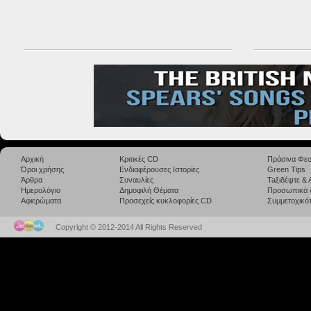
Αρχική
Κριτικές CD
Πράσινα Φεσ
Όροι χρήσης
Ενδιαφέρουσες Ιστορίες
Green Tips
Άρθρα
Συναυλίες
Taξιδέψτε &
Ημερολόγιο
Δημοφιλή Θέματα
Προσωπικά 
Αφιερώματα
Προσεχείς κυκλοφορίες CD
Συμμετοχικότ
Copyright © 2012-2014 All Rights Reserved