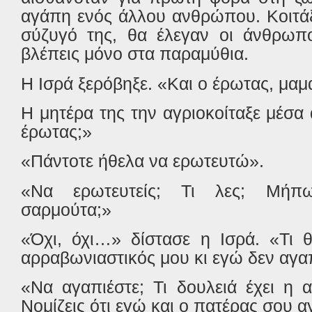
αγάπη ενός άλλου ανθρώπου. Κοιτάξ
σύζυγό της, θα έλεγαν οι άνθρωπ
βλέπεις μόνο στα παραμύθια.
Η Ισρά ξερόβηξε. «Και ο έρωτας, μαμ
Η μητέρα της την αγριοκοίταξε μέσα 
έρωτας;»
«Πάντοτε ήθελα να ερωτευτώ».
«Να ερωτευτείς; Τι λες; Μήπ
σαρμούτα;»
«Όχι, όχι…» δίστασε η Ισρά. «Τι 
αρραβωνιαστικός μου κι εγώ δεν αγα
«Να αγαπιέστε; Τι δουλειά έχει η 
Νομίζεις ότι εγώ και ο πατέρας σου 