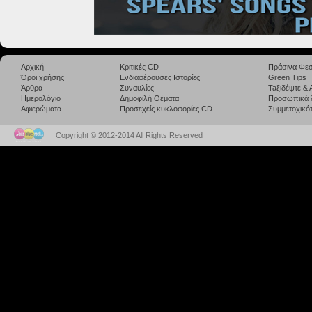
Αρχική
Κριτικές CD
Πράσινα Φεσ
Όροι χρήσης
Ενδιαφέρουσες Ιστορίες
Green Tips
Άρθρα
Συναυλίες
Taξιδέψτε &
Ημερολόγιο
Δημοφιλή Θέματα
Προσωπικά 
Αφιερώματα
Προσεχείς κυκλοφορίες CD
Συμμετοχικότ
Copyright © 2012-2014 All Rights Reserved