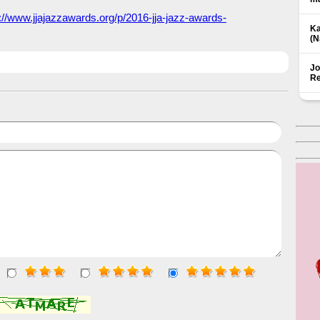
p://www.jjajazzawards.org/p/2016-jja-jazz-awards-
Ka
(Ν
Jo
Re
Δ