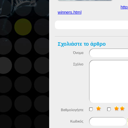
htt
winners.html
Σχολιάστε το άρθρο
Όνομα
Σχόλιο
Βαθμολογήστε
Κωδικός