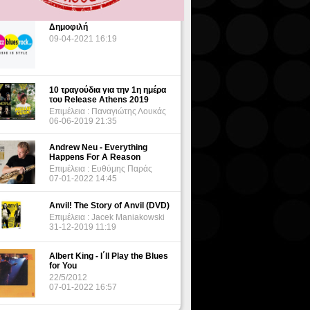
Δημοφιλή
09-04-2021 16:19
10 τραγούδια για την 1η ημέρα
του Release Athens 2019
Επιμέλεια : Παναγιώτης Λουκάς
06-06-2019 21:35
Andrew Neu - Everything
Happens For A Reason
Επιμέλεια : Ευθύμης Παράς
07-01-2022 14:45
Anvil! The Story of Anvil (DVD)
Επιμέλεια : Jacek Maniakowski
31-12-2019 11:19
Albert King - I΄ll Play the Blues
for You
22/5/2012
07-01-2022 16:57