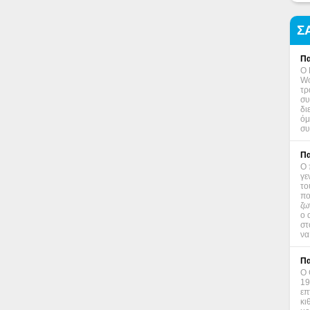
Σ
Πα
Ο 
Wo
τρ
συ
δι
όμ
συ
Πα
Ο 
γε
το
πο
ζω
ο 
στ
να
Πα
Ο 
19
επ
κι