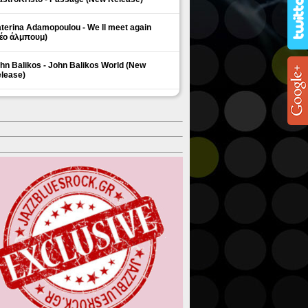
terina Adamopoulou - We ll meet again
έο άλμπουμ)
hn Balikos - John Balikos World (New
lease)
ΗΜΟΦΙΛΗ ΘΕΜΑΤΑ