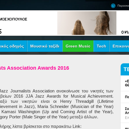
Παρασκε
ικός οδηγός
Μουσικό ταξίδι
Green Music
Tech
Επικοιν
ists Association Awards 2016
Τ
«Ε
Θέ
Jazz Journalists Association
ανακοίνωσε του νικητές των
αβείων
2016 JJA Jazz Awards for Musical Achievement.
Πα
ταξύ των νικητών είναι οι
Henry Threadgill (Lifetime
ievement in Jazz), Maria Schneider (Musician of the Year)
Συ
 Kamasi Washington (Up and Coming Artist of the Year)
,
An
gory Porter (Male Singer of the Year)
μεταξύ άλλων
.
Επ
λήρης λίστα βρίσκεται στο παρακάτω
Link
:
ma