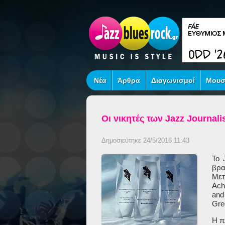
Νέα
Άρθρα
Διαγωνισμοί
Μουσ
Οι νικητές των Jazz Journal
Δημοσιεύτηκε 24/5/2016 11:43
Το
βρ
Με
Ach
and
Gre
Η π