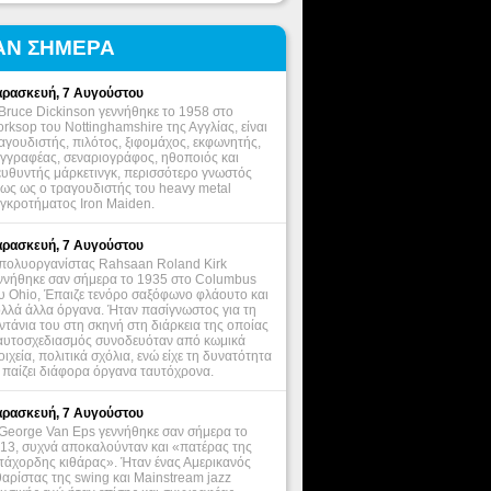
ΑΝ ΣΗΜΕΡΑ
ρασκευή, 7 Αυγούστου
Bruce Dickinson γεννήθηκε το 1958 στο
rksop του Nottinghamshire της Αγγλίας, είναι
αγουδιστής, πιλότος, ξιφομάχος, εκφωνητής,
γγραφέας, σεναριογράφος, ηθοποιός και
ευθυντής μάρκετινγκ, περισσότερο γνωστός
ως ως ο τραγουδιστής του heavy metal
γκροτήματος Iron Maiden.
ρασκευή, 7 Αυγούστου
πολυοργανίστας Rahsaan Roland Kirk
ννήθηκε σαν σήμερα το 1935 στο Columbus
υ Ohio, Έπαιζε τενόρο σαξόφωνο φλάουτο και
λλά άλλα όργανα. Ήταν πασίγνωστος για τη
ντάνια του στη σκηνή στη διάρκεια της οποίας
αυτοσχεδιασμός συνοδευόταν από κωμικά
οιχεία, πολιτικά σχόλια, ενώ είχε τη δυνατότητα
 παίζει διάφορα όργανα ταυτόχρονα.
ρασκευή, 7 Αυγούστου
George Van Eps γεννήθηκε σαν σήμερα το
13, συχνά αποκαλούνταν και «πατέρας της
τάχορδης κιθάρας». Ήταν ένας Αμερικανός
θαρίστας της swing και Mainstream jazz