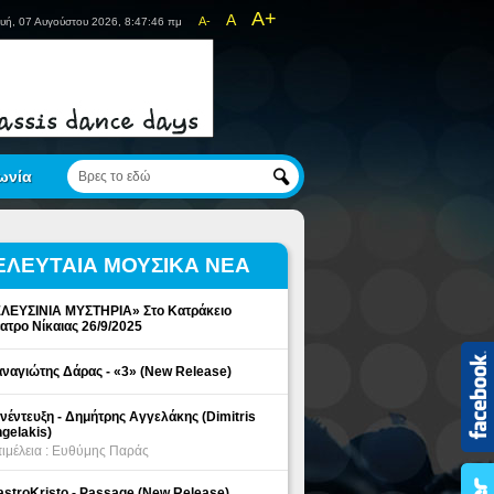
A+
A
A-
υή, 07 Αυγούστου 2026, 8:47:46 πμ
ωνία
ΕΛΕΥΤΑΙΑ ΜΟΥΣΙΚΑ ΝΕΑ
ΛΕΥΣΙΝΙΑ ΜΥΣΤΗΡΙΑ» Στο Κατράκειο
ατρο Νίκαιας 26/9/2025
ναγιώτης Δάρας - «3» (New Release)
νέντευξη - Δημήτρης Αγγελάκης (Dimitris
gelakis)
ιμέλεια : Ευθύμης Παράς
stroKristo - Passage (New Release)