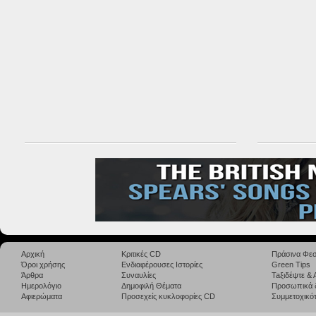
Αρχική
Κριτικές CD
Πράσινα Φεσ
Όροι χρήσης
Ενδιαφέρουσες Ιστορίες
Green Tips
Άρθρα
Συναυλίες
Taξιδέψτε &
Ημερολόγιο
Δημοφιλή Θέματα
Προσωπικά 
Αφιερώματα
Προσεχείς κυκλοφορίες CD
Συμμετοχικότ