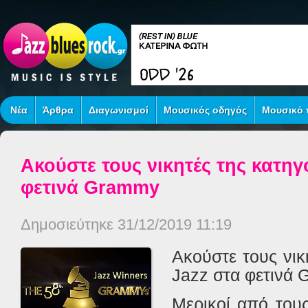
Νέα
Άρθρα
Διαγωνισμοί
Μουσικός οδηγός
Μουσικό τ
Ακούστε τους νικητές της κατηγ
φετινά Grammy
Δημοσιεύτηκε 31/12/2019 11:19
Ακούστε τους νικ
Jazz
στα φετινά
Μερικοί από τους