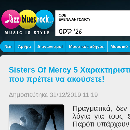
Νέα
Άρθρα
Διαγωνισμοί
Μουσικός οδηγός
Μουσικό τ
Sisters Of Mercy 5 Χαρακτηριστ
που πρέπει να ακούσετε!
Δημοσιεύτηκε 31/12/2019 11:19
Πραγματικά, δεν
λόγια για τους
Παρότι υπάρχουν