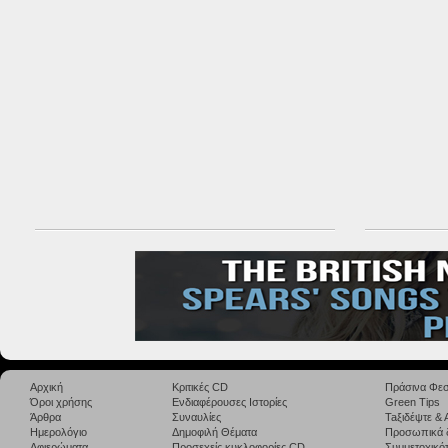
Αρχική
Κριτικές CD
Πράσινα Φεσ
Όροι χρήσης
Ενδιαφέρουσες Ιστορίες
Green Tips
Άρθρα
Συναυλίες
Taξιδέψτε &
Ημερολόγιο
Δημοφιλή Θέματα
Προσωπικά 
Αφιερώματα
Προσεχείς κυκλοφορίες CD
Συμμετοχικότ