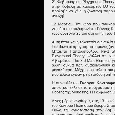
21
Φεβρουαρίου
: Playground Theor
στην Κυψέλη με καλεσμένο
DJ
το
πρόλαβε να γίνει η ζωντανή παρου
άνοιξη)
12 Μαρτίου: Την ώρα που ανακο
ντουέτο του σαξοφωνίστα Γιάννης Κα
τους συνεργάτες του στη σκηνή του
Αυτή ήταν και η τελευταία συναυλία
lockdown
οι προγραμματισμένες (αν 
Μπάμπη Παπαδόπουλου,
Next
S
Playground
Theory
, Ψύλλοι στ' ʼ
Λιβιεράτου,
The
3
rd
Man
Element
, γ
άλλη, συχνά πριν ανακοινωθούν κ
μεγαλύτερη. Μέχρι που τελικά ακυ
που τελικά έγιναν με μετάδοση
onlin
H
συναυλία του
Γιώργου Κοντραφ
οποία και έκλεισε το πρόγραμμα τ
Γιορτής της Μουσικής. Η εκδήλωση 
Λίγες μέρες νωρίτερα, στις 13 Ιουνί
του Κέντρου Πολιτισμού ίδρυμα Στα
Θόλο, την εγκατάσταση στον Λαβύ
πρόγραμμα ειδικά σχεδιασμένο για 