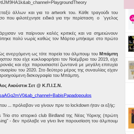
2QtIJM9HA1k&ab_channel=PlaygroundTheory
μεταξύ άλλων και για το
artwork
του. Κάθε τραγούδι του
σο που φιλοτέχνησε ειδικά για την περίσταση
ο
ʼγγελος
χισαν να παίρνουν καλές κριτικές και να σημειώνουν
κόπηκε πολύ νωρίς καθώς τον Μάρτιο μπήκαμε στο πρώτο
ώς ανερχόμενη ως τότε πορεία του άλμπουμ του
Μπάμπη
ηστου
που είχε κυκλοφορήσει τον Νοέμβριο του 2019, είχε
χρονιάς και είχε παρουσιαστεί ζωντανά με μεγάλη επιτυχία
ανουαρίου του 2020. Στο δεύτερο μέρος της συναυλίας είχαν
 προηγούμενη δισκογραφία του Μπάμπη.
 Ακούστικ Σετ @ Κ.Π.Ι.Σ.Ν.
-BsaAGq2mV0&ab_channel=BabisPapadopoulos
που ... πρόλαβαν να γίνουν πριν το
lockdown
ήταν οι εξής:
s
Trio
στο ιστορικό
club
Birdland
της Νέας Υόρκης (πρώτη
ing
" - δεν πρόλαβε να γίνει
live
παρουσίαση του άλμπουμ