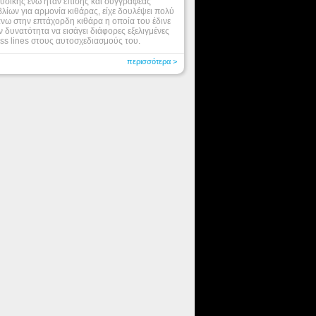
υσικής ενώ ήταν επίσης και συγγραφέας
βλίων για αρμονία κιθάρας, είχε δουλέψει πολύ
νω στην επτάχορδη κιθάρα η οποία του έδινε
ν δυνατότητα να εισάγει διάφορες εξελιγμένες
ss lines στους αυτοσχεδιασμούς του.
περισσότερα >