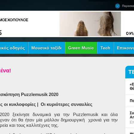
Παρασκε
ικός οδηγός
Μουσικό ταξίδι
Green Music
Tech
Επικοιν
ένα!
Τ
«Ε
Θέ
ασκόπηση
Puzzlemusik
2020
Πα
ς οι κυκλοφορίες | Οι κυριότερες συναυλίες
Συ
2020 ξεκίνησε δυναμικά για την
Puzzlemusik
και όλα
An
ιχναν ότι θα ήταν μία μάλλον δημιουργική
χρονιά για την
Επ
ιρεία και τους καλλιτέχνες της.
ma