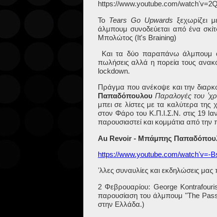
https://www.youtube.com/watchʼv=
Το
Tears
Go
Upwards
ξεχωρίζει 
άλμπουμ συνοδεύεται από ένα σκίτ
Μπολώτος (
It
'
s
Braining
)
Και τα δύο παραπάνω άλμπουμ άρ
πωλήσεις αλλά η πορεία τους ανα
lockdown
.
Πράγμα που ανέκοψε και την διαρκ
Παπαδόπουλου
Παραλογές του ʼχρ
μπει σε λίστες με τα καλύτερα της 
στον Φάρο του Κ.Π.Ι.Σ.Ν. στις 19 Ι
παρουσιαστεί και κομμάτια από την
Au
Revoir
- Μπάμπης Παπαδόπουλος
https://www.youtube.com/watchʼv=
ʼλλες συναυλίες και εκδηλώσεις μας 
2 Φεβρουαρίου:
George
Kontrafouri
παρουσίαση του άλμπουμ "
The
Pass
στην Ελλάδα.)