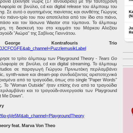
ρονιά ξεκίνησε νωρίς (17 Ιανουαρίου) με την ταυτόχρονη
λοφορία σε βινύλιο,
cd
και
digital
release
του άλμπουμ του
ng
. Σε αυτό ο αγαπημένος πιανίστας και συνθέτης Γιώργος
Ka
(Ν
 πιάνο-τρίο του που αποτελείται από τον ίδιο στο πιάνο,
μπάσο και τον Ιάσωνα
Wastor
στα τύμπανα. Το άλμπουμ
ύρη, τη διασκευή του στο κομμάτι του Μάρκου Αλεξίου
Jo
Re
ραγούδι "Αιώρα" της Σαβίνας Γιαννάτου.
 Kontrafouris Trio
_fI0JCFCGFE&ab_channel=PuzzlemusikLabel
όρησε το τρίτο άλμπουμ των
Playground
Theory
-
Tears
Go
κλοφορία σε βινύλιο,
cd
και
digital
streaming
. Το άλμπουμ
tudios
σε παραγωγή Γιώργου Πρινιωτάκη περιλαμβάνει
ic
,
synth
-
wave
και
dream
-
pop
συνδυάζοντας αριστοτεχνικά
 ορισμένα από τα τραγούδια, όπως στο
single
"
Paper
Words
"
. Το "
Woman
Outside
" ήταν επίσης ένα από τα τραγούδια
εριλαμβάνει και το τραγούδι-συνεργασία των
Playground
t
Me
Down
".
ry
re26q-gVe5M&ab_channel=PlaygroundTheory
eory feat. Marva Von Theo
Δ