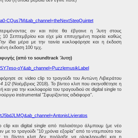
nXa0-CQus7M&ab_channel=theNextStepQuintet
περιμένοντας αν και πότε θα έβγαινε η
ʼλυτη
στους
ς 10 Σεπτεμβρίου και είχε μία επιτυχημένη πορεία καθώς
Την ίδια μέρα με την ταινία κυκλοφόρησε και η έκδοση
μένη έκδοση 100 τμχ.
αφυγής (από το
soundtrack
ʼλυτη
)
A7SY7eso-oY&ab_channel=PuzzlemusikLabel
λοφόρησε σε
video
clip
το τραγούδι του Αντώνη Λιβιεράτου
υ
4 1/2
(Νοέμβριος 2018). Το βίντεο κλιπ που σκηνοθέτησε η
ή και για την κυκλοφορία του τραγουδιού σε
digital
single
το
ινούργιο
instrumental
"Σφυρίζοντας αδιάφορα".
wtJ5bdJLMQ&ab_channel=AntonisLivieratos
o
clip
και
digital
single
από παλαιότερο άλμπουμ (με νέο
αν με το τραγούδι "10 χρόνια εξορία" από το ντεμπούτο του
 το βίντεο κλιπ δεν πρόλαβε να ολοκληρωθεί και η