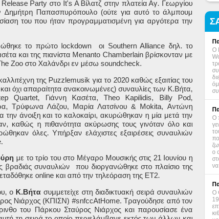
y Release Party
στο
It's A
Βίλατζ
στην
πλατεία
Αγ
.
Γεωργίου
ν Δημήτρη Παπασπυρόπουλο (ούτε για αυτό το άλμπουμ
Σ
σίαση του που ήταν προγραμματισμένη για αργότερα την
Πα
ινώθηκε το πρώτο
lockdown
οι
Southern
Alliance
δηλ. το
Ο 
σέτα και της πιανίστα
Menanto
Chamberlain
βρίσκονταν με
Wo
The
Zoo
στο Χαλάνδρι εν μέσω
soundcheck
.
τρ
συ
δι
 καλλιτέχνη της
Puzzlemusik
για το 2020 καθώς εξαιτίας του
όμ
και όχι απαραίτητα ανακοινωμένες) συναυλίες των Κ.Βήτα,
συ
tep
Quartet
, Γιάννη Κασέτα,
Theo
Kapilidis
,
Billy
Pod
,
χυρα, Τρύφωνα Λάζου, Μαρία Λατσίνου &
Mokita
, Αντώνη
Πα
ια την άνοιξη και το καλοκαίρι, ακυρώθηκαν η μία μετά την
Ο 
αν, καθώς η πιθανότητα ακύρωσης τους γινόταν όλο και
γε
το
ρώθηκαν όλες. Υπήρξαν ελάχιστες εξαιρέσεις συναυλιών
πο
e
.
ζω
ο 
ούρη
με το τρίο του στο Μέγαρο Μουσικής στις 21 Ιουνίου η
στ
να
ης βραδιάς συναυλιών
που διοργανώθηκε στο πλαίσιο της
μεταδόθηκε
online
και από την τηλεόραση της ΕΤ2.
Πα
ου, ο
Κ.Βήτα
συμμετείχε στη διαδικτυακή σειρά συναυλιών
Ο 
19
ύρος Νιάρχος (ΚΠΙΣΝ) #
snfccAtHome
. Τραγούδησε από τον
επ
ρινθο του Πάρκου Σταύρος Νιάρχος και παρουσίασε ένα
κι
αυτή τη σειρά το οποίο περιελάμβανε εκτός των άλλων και