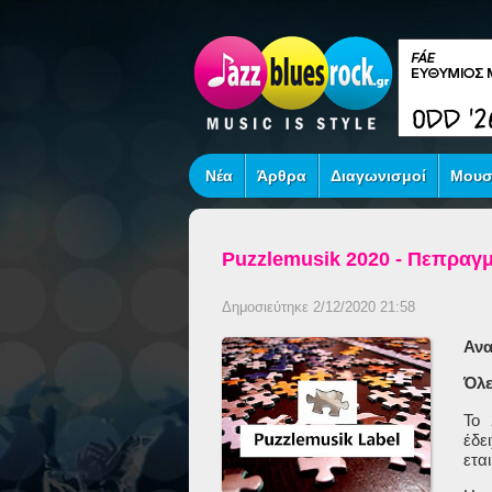
Νέα
Άρθρα
Διαγωνισμοί
Μουσ
Puzzlemusik 2020 - Πεπραγμ
Δημοσιεύτηκε 2/12/2020 21:58
Αν
Όλε
Το 
έδε
ετα