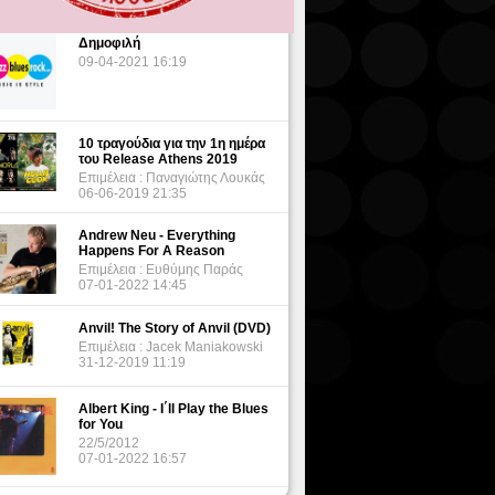
Δημοφιλή
09-04-2021 16:19
10 τραγούδια για την 1η ημέρα
του Release Athens 2019
Επιμέλεια : Παναγιώτης Λουκάς
06-06-2019 21:35
Andrew Neu - Everything
Happens For A Reason
Επιμέλεια : Ευθύμης Παράς
07-01-2022 14:45
Anvil! The Story of Anvil (DVD)
Επιμέλεια : Jacek Maniakowski
31-12-2019 11:19
Albert King - I΄ll Play the Blues
for You
22/5/2012
07-01-2022 16:57