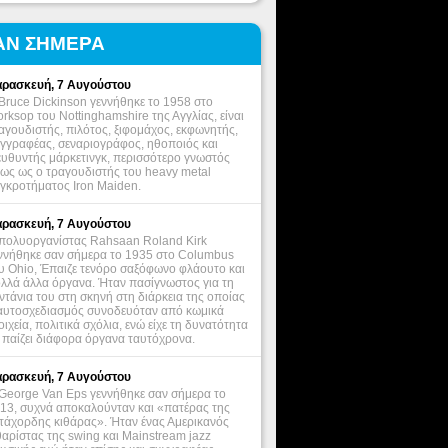
ΑΝ ΣΗΜΕΡΑ
ρασκευή, 7 Αυγούστου
Bruce Dickinson γεννήθηκε το 1958 στο
rksop του Nottinghamshire της Αγγλίας, είναι
αγουδιστής, πιλότος, ξιφομάχος, εκφωνητής,
γγραφέας, σεναριογράφος, ηθοποιός και
ευθυντής μάρκετινγκ, περισσότερο γνωστός
ως ως ο τραγουδιστής του heavy metal
γκροτήματος Iron Maiden.
ρασκευή, 7 Αυγούστου
πολυοργανίστας Rahsaan Roland Kirk
ννήθηκε σαν σήμερα το 1935 στο Columbus
υ Ohio, Έπαιζε τενόρο σαξόφωνο φλάουτο και
λλά άλλα όργανα. Ήταν πασίγνωστος για τη
ντάνια του στη σκηνή στη διάρκεια της οποίας
αυτοσχεδιασμός συνοδευόταν από κωμικά
οιχεία, πολιτικά σχόλια, ενώ είχε τη δυνατότητα
 παίζει διάφορα όργανα ταυτόχρονα.
ρασκευή, 7 Αυγούστου
George Van Eps γεννήθηκε σαν σήμερα το
13, συχνά αποκαλούνταν και «πατέρας της
τάχορδης κιθάρας». Ήταν ένας Αμερικανός
θαρίστας της swing και Mainstream jazz