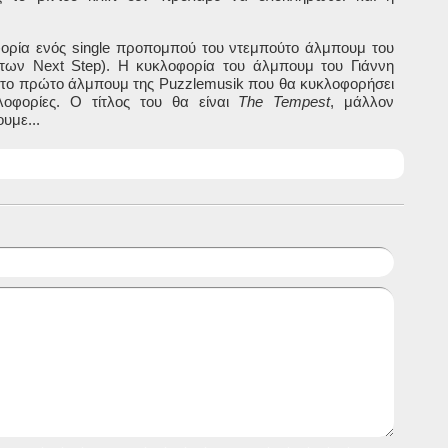
φορία ενός
single
προπομπού του ντεμπούτο άλμπουμ του
α των
Next
Step
). Η κυκλοφορία του άλμπουμ του Γιάννη
ι το πρώτο άλμπουμ της
Puzzlemusik
που θα κυκλοφορήσει
λοφορίες. Ο τίτλος του θα είναι
The
Tempest
, μάλλον
υμε...