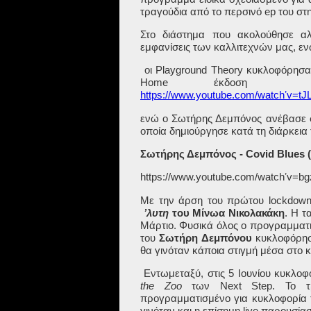
τραγούδια από το περσινό
ep
του στ
Στο διάστημα που ακολούθησε α
εμφανίσεις των καλλιτεχνών μας, εν
οι
Playground
Theory
κυκλοφόρησαν
Home
έκδοση
https://www.youtube.com/watchʼv=t
ενώ ο Σωτήρης Δεμπόνος ανέβασε
οποία δημιούργησε κατά τη διάρκεια
Σωτήρης
Δεμπόνος
- Covid Blues (
https://www.youtube.com/watchʼv=
Με την άρση του πρώτου
lockdow
ʼλυτη
του Μίνωα Νικολακάκη
. Η τ
Μάρτιο. Φυσικά όλος ο προγραμματ
του
Σωτήρη Δεμπόνου
κυκλοφόρησε
θα γινόταν κάποια στιγμή μέσα στο κ
Εντωμεταξύ, στις 5 Ιουνίου κυκλοφ
the
Zoo
των
Next
Step
. Το τ
προγραμματισμένο για κυκλοφορία τ
γινόταν και η επίσημη
live
παρουσίαση