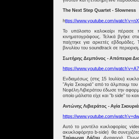
The Next Step Quartet - Slowness
h
ttps://www.youtube.com/watchʼv=
Το υπόλοιπο καλοκαίρι πέρασε 
κινηματογράφους. Τελικά βγήκε στι
παίχτηκε για αρκετές εβδομάδες. 
βινυλίου του
soundtrack
σε περιορισ
Σωτήρης Δεμπόνος - Απόπειρα Δι
https://www.youtube.com/watchʼv=
Ενδιαμέσως (στις 15 Ιουλίου) κυκ
"Αγία Σκουριά" από το άλμπουμ το
Νεφέλη Λιβιεράτου έδωσε την αφορμ
οποίο μάλιστα είχε και "
b
side
" το κα
Αντώνης Λιβιεράτος - Αγία Σκουριά
https://www.youtube.com/watchʼv=d
Αυτό το μοντέλο κυκλοφορίας
vide
ακυκλοφόρητο
b
-
side
)
θα συνεχιζότ
Τρύφωνα Λάζου
Αναφορά
. Όμως