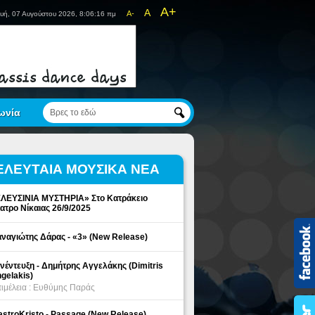
A+
A
A-
υή, 07 Αυγούστου 2026, 8:06:17 πμ
ωνία
ΕΛΕΥΤΑΙΑ ΜΟΥΣΙΚΑ ΝΕΑ
ΛΕΥΣΙΝΙΑ ΜΥΣΤΗΡΙΑ» Στο Κατράκειο
ατρο Νίκαιας 26/9/2025
ναγιώτης Δάρας - «3» (New Release)
νέντευξη - Δημήτρης Αγγελάκης (Dimitris
gelakis)
ιμέλεια : Ευθύμης Παράς
stroKristo - Passage (New Release)