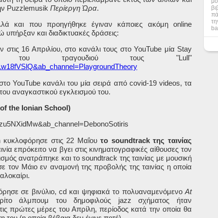
μο
ην
Puzzlemusik
Περίεργη Ώρα
.
βι
πά
τη
λλά και που προηγήθηκε έγιναν κάποιες ακόμη
online
ba
ώ υπήρξαν και διαδικτυακές δράσεις:
 στις 16 Απριλίου, στο κανάλι τους στο
YouTube
μία
Stay
του τραγουδιού τους "
Lull
"
JLw18fVSlQ&ab_channel=PlaygroundTheory
 στο
YouTube
κανάλι του μία σειρά από
covid
-19
videos
, τα
 του αναγκαστικού εγκλεισμού του.
of the Ionian School)
bgzu5NXidMw&ab_channel=DebonoSotiris
n
κυκλοφόρησε στις 22 Μαΐου
το
soundtrack
της ταινίας
αινία επρόκειτο να βγει στις κινηματογραφικές αίθουσες τον
ισμός ανατράπηκε και το
soundtrack
της ταινίας με μουσική
 τον Μάιο εν αναμονή της προβολής της ταινίας η οποία
αλοκαίρι.
όρησε σε βινύλιο,
cd
και ψηφιακά το πολυαναμενόμενο
At
ρίτο άλμπουμ του δημοφιλούς
jazz
σχήματος ήταν
ις πρώτες μέρες του Απρίλη, περίοδος κατά την οποία θα
 του (η οποία βέβαια δεν έγινε ποτέ)