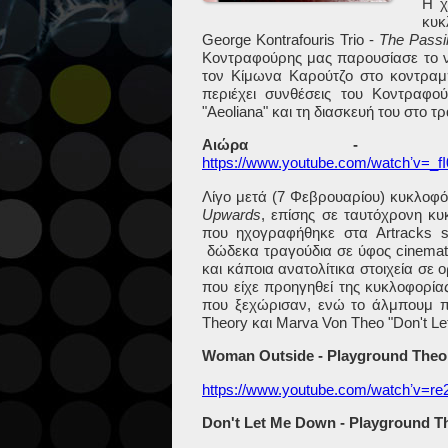
Η χ
κυκ
George
Kontrafouris
Trio
-
The
Passi
Κοντραφούρης μας παρουσίασε το νέο
τον Κίμωνα Καρούτζο στο κοντρα
περιέχει συνθέσεις του Κοντραφο
"
Aeoliana
" και τη διασκευή του στο τ
Αιώρα
- George
https://www.youtube.com/watchʼv=
Λίγο μετά (7 Φεβρουαρίου) κυκλοφ
Upwards
, επίσης σε ταυτόχρονη κυ
που ηχογραφήθηκε στα
Artracks
s
δώδεκα τραγούδια σε ύφος
cinemat
και κάποια ανατολίτικα στοιχεία σε
που είχε προηγηθεί της κυκλοφορίας
που ξεχώρισαν, ενώ το άλμπουμ π
Theory
και
Marva
Von
Theo
"
Don
'
t
Le
Woman Outside - Playground Theo
https://www.youtube.com/watchʼv=
Don't Let Me Down - Playground Th