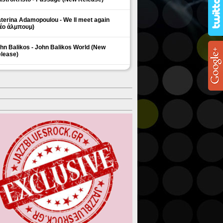
terina Adamopoulou - We ll meet again
έο άλμπουμ)
hn Balikos - John Balikos World (New
lease)
ΗΜΟΦΙΛΗ ΘΕΜΑΤΑ