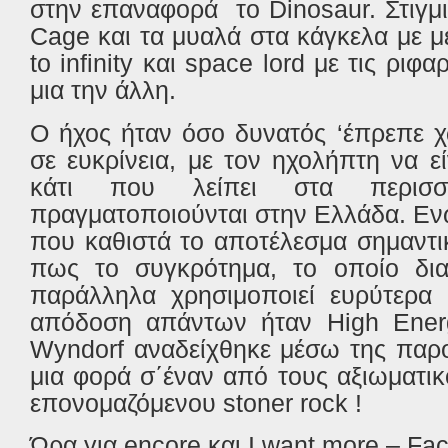
στην επαναφορά το
Dinosaur.
Στιγμ
Cage
και τα μυαλά στα κάγκελα με μ
to
infinity
και
space
lord
με τις ριφαρ
μια την άλλη.
O
ήχος ήταν όσο δυνατός ‘έπρεπε χ
σε ευκρίνεια, με τον ηχολήπτη να εί
κάτι που λείπει στα περι
πραγματοποιούνται στην Ελλάδα. Εν
που καθιστά το αποτέλεσμα σημαντικ
πως το συγκρότημα, το οποίο διαθ
παράλληλα χρησιμοποιεί ευρύτερ
απόδοση απάντων ήταν
High
Ener
Wyndorf
αναδείχθηκε μέσω της παρο
μια φορά
σ΄έναν από τους αξιωματι
επονομαζόμενου
stoner
rock
!
Ώρα για
encore
και
I want more – Fa