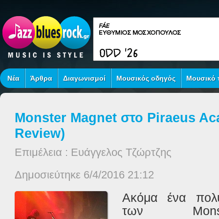
Νέα
Άρθρα
Διαγωνισμοί
Μουσικός οδηγός
Μουσικό τ
Monster Magnet στο Piraeus Ac
Review)
Επιμέλεια : Ευάγγελος Τζώρτζης
Δημοσιεύτηκε 6/4/2016 21:12
Ακόμα ένα πολ
των
Mons