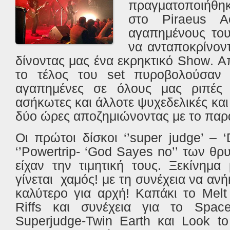
πραγματοποιήθη
στο
Piraeus
A
αγαπημένους του
να ανταποκρίνοντ
δίνοντας μας ένα εκρηκτικό
Show
. Α
το τέλος του
set
πυροβολούσαν α
αγαπημένες σε όλους μας ριπές 
ασήκωτες και άλλοτε ψυχεδελικές κα
δύο ώρες αποζημιώνοντας με το πα
Οι πρώτοι δίσκοι ‘’
super
judge
’ – ‘
‘’
Powertrip
- ‘
God
Sayes
no
’’ των θρ
είχαν την τιμητική τους. Ξεκίνημ
γίνεται χαμός! με τη συνέχεια να αν
καλύτερο για αρχή! Καπάκι το
Melt
Riffs
και συνέχεια για το
Spac
Superjudge
-
Twin
Earth
και
Look
to