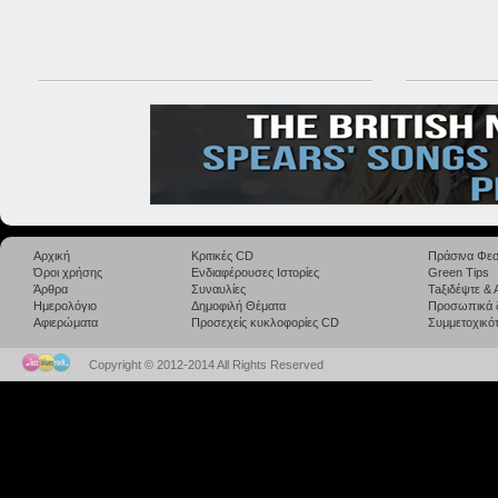
Αρχική
Κριτικές CD
Πράσινα Φεσ
Όροι χρήσης
Ενδιαφέρουσες Ιστορίες
Green Tips
Άρθρα
Συναυλίες
Taξιδέψτε &
Ημερολόγιο
Δημοφιλή Θέματα
Προσωπικά 
Αφιερώματα
Προσεχείς κυκλοφορίες CD
Συμμετοχικότ
Copyright © 2012-2014 All Rights Reserved