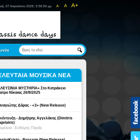
A+
A
A-
υή, 07 Αυγούστου 2026, 5:59:50 μμ
ωνία
ΕΛΕΥΤΑΙΑ ΜΟΥΣΙΚΑ ΝΕΑ
ΛΕΥΣΙΝΙΑ ΜΥΣΤΗΡΙΑ» Στο Κατράκειο
ατρο Νίκαιας 26/9/2025
ναγιώτης Δάρας - «3» (New Release)
νέντευξη - Δημήτρης Αγγελάκης (Dimitris
gelakis)
ιμέλεια : Ευθύμης Παράς
stroKristo - Passage (New Release)