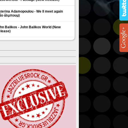
terina Adamopoulou - We ll meet again
έο άλμπουμ)
hn Balikos - John Balikos World (New
lease)
ΗΜΟΦΙΛΗ ΘΕΜΑΤΑ