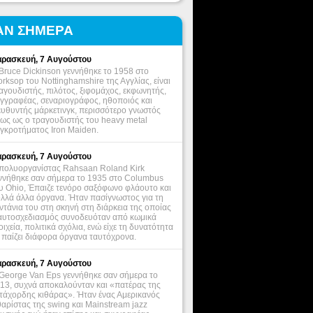
ΑΝ ΣΗΜΕΡΑ
ρασκευή, 7 Αυγούστου
Bruce Dickinson γεννήθηκε το 1958 στο
rksop του Nottinghamshire της Αγγλίας, είναι
αγουδιστής, πιλότος, ξιφομάχος, εκφωνητής,
γγραφέας, σεναριογράφος, ηθοποιός και
ευθυντής μάρκετινγκ, περισσότερο γνωστός
ως ως ο τραγουδιστής του heavy metal
γκροτήματος Iron Maiden.
ρασκευή, 7 Αυγούστου
πολυοργανίστας Rahsaan Roland Kirk
ννήθηκε σαν σήμερα το 1935 στο Columbus
υ Ohio, Έπαιζε τενόρο σαξόφωνο φλάουτο και
λλά άλλα όργανα. Ήταν πασίγνωστος για τη
ντάνια του στη σκηνή στη διάρκεια της οποίας
αυτοσχεδιασμός συνοδευόταν από κωμικά
οιχεία, πολιτικά σχόλια, ενώ είχε τη δυνατότητα
 παίζει διάφορα όργανα ταυτόχρονα.
ρασκευή, 7 Αυγούστου
George Van Eps γεννήθηκε σαν σήμερα το
13, συχνά αποκαλούνταν και «πατέρας της
τάχορδης κιθάρας». Ήταν ένας Αμερικανός
θαρίστας της swing και Mainstream jazz