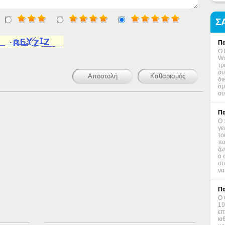
Σ
Πα
Ο 
Wo
τρ
συ
δι
όμ
συ
Πα
Ο 
γε
το
πο
ζω
ο 
στ
να
Πα
Ο 
19
επ
κι