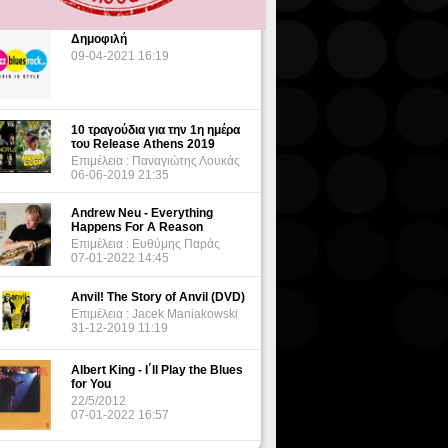
Δημοφιλή
09-04-2021 16:19
10 τραγούδια για την 1η ημέρα
του Release Athens 2019
Επιμέλεια : Παναγιώτης Λουκάς
06-06-2019 21:35
Andrew Neu - Everything
Happens For A Reason
Επιμέλεια : Ευθύμης Παράς
07-01-2022 14:45
Anvil! The Story of Anvil (DVD)
Επιμέλεια : Jacek Maniakowski
31-12-2019 11:19
Albert King - I΄ll Play the Blues
for You
22/5/2012
07-01-2022 16:57