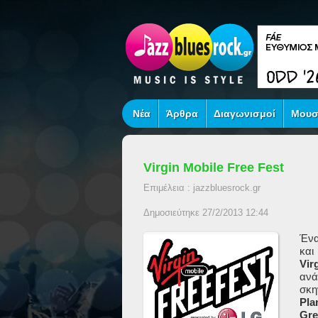
Νέα
Άρθρα
Διαγωνισμοί
Μουσ
Virgin Mobile Free Fest
Επιμέλεια : jazzbluesrock.gr
Δημοσιεύτηκε 27/2/2013 12:44
Ένα
και
Vir
ανά
σκη
Pla
Gre