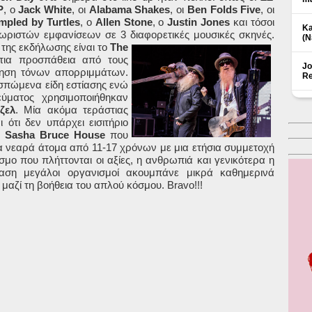
P
, ο
Jack
White
, οι
Alabama
Shakes
, οι
Ben
Folds
Five
, οι
mpled
by
Turtles
, ο
Allen
Stone
, ο
Justin
Jones
και τόσοι
Ka
ωριστών εμφανίσεων σε 3 διαφορετικές μουσικές σκηνές.
(Ν
 της εκδήλωσης είναι το
The
στια προσπάθεια από τους
Jo
ίηση τόνων απορριμμάτων.
Re
σπώμενα είδη εστίασης ενώ
ύματος χρησιμοποιήθηκαν
ίζελ
. Μία ακόμα τεράστιας
 ότι δεν υπάρχει εισιτήριο
α
Sasha Bruce House
που
εγα νεαρά άτομα από 11-17 χρόνων με μια ετήσια συμμετοχή
μο που πλήττονται οι αξίες, η ανθρωπιά και γενικότερα η
ση μεγάλοι οργανισμοί ακουμπάνε μικρά καθημερινά
αζί τη βοήθεια του απλού κόσμου.
Bravo
!!!
Δ