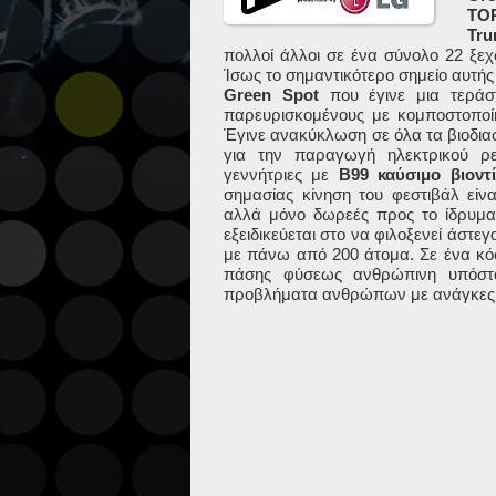
TO
Tru
πολλοί άλλοι σε ένα σύνολο 22 ξεχ
Ίσως
το σημαντικότερο σημείο αυτής
Green
Spot
που έγινε μια τερά
παρευρισκομένους με κομποστοπο
Έγινε ανακύκλωση σε όλα τα βιοδια
για την παραγωγή ηλεκτρικού ρε
γεννήτριες με
B99
καύσιμο
βιοντ
σημασίας κίνηση του φεστιβάλ είναι
αλλά μόνο δωρεές προς το ίδρυμ
εξειδικεύεται στο να φιλοξενεί άστ
με πάνω από 200 άτομα. Σε ένα κόσ
πάσης φύσεως ανθρώπινη υπόστα
προβλήματα ανθρώπων με ανάγκες μ