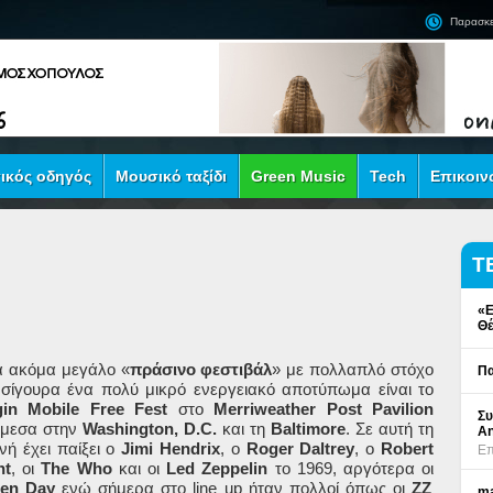
Παρασκε
ικός οδηγός
Μουσικό ταξίδι
Green Music
Tech
Επικοιν
Τ
«Ε
Θέ
 ακόμα μεγάλο «
πράσινο φεστιβάλ
» με πολλαπλό στόχο
Πα
 σίγουρα ένα πολύ μικρό ενεργειακό αποτύπωμα είναι το
gin Mobile Free Fest
στο
Merriweather Post Pavilion
Συ
μεσα στην
Washington, D.C.
και τη
Baltimore
. Σε αυτή τη
An
νή έχει παίξει ο
Jimi
Hendrix
, ο
Roger
Daltrey
, ο
Robert
Επ
nt
, οι
The
Who
και οι
Led
Zeppelin
το 1969, αργότερα οι
en Day
ενώ σήμερα στο
line
up
ήταν πολλοί όπως οι
ZZ
ma