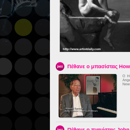
Πέθανε ο μπασίστας Ho
Ο H
Ange
Newp
Πέθανε ο πιανίστας John