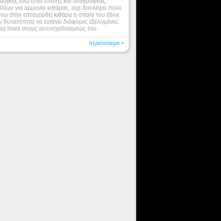
υσικής ενώ ήταν επίσης και συγγραφέας
βλίων για αρμονία κιθάρας, είχε δουλέψει πολύ
νω στην επτάχορδη κιθάρα η οποία του έδινε
ν δυνατότητα να εισάγει διάφορες εξελιγμένες
ss lines στους αυτοσχεδιασμούς του.
περισσότερα >