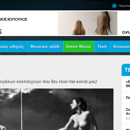
Παρασκε
ικός οδηγός
Μουσικό ταξίδι
Green Music
Tech
Επικοιν
Τ
γάλων καλλιτεχνών που δεν είναι πια κοντά μας!
«Ε
Θέ
Πα
Συ
An
Επ
ma