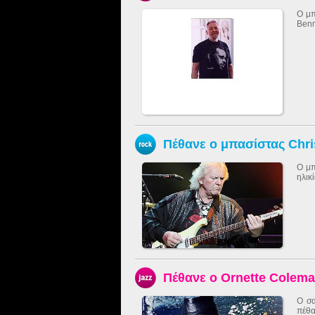
Ο μπ
Benn
Πέθανε ο μπασίστας Chri
Ο μπ
ηλικ
Πέθανε ο Ornette Colem
Ο σα
πέθα