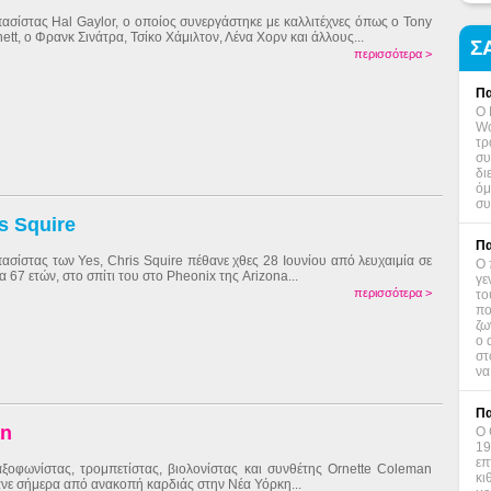
ασίστας Hal Gaylor, ο οποίος συνεργάστηκε με καλλιτέχνες όπως ο Tony
ett, ο Φρανκ Σινάτρα, Τσίκο Χάμιλτον, Λένα Χορν και άλλους...
Σ
περισσότερα >
Πα
Ο 
Wo
τρ
συ
δι
όμ
συ
s Squire
Πα
ασίστας των Yes, Chris Squire πέθανε χθες 28 Ιουνίου από λευχαιμία σε
Ο 
ία 67 ετών, στο σπίτι του στο Pheonix της Arizona...
γε
περισσότερα >
το
πο
ζω
ο 
στ
να
Πα
an
Ο 
19
επ
ξοφωνίστας, τρομπετίστας, βιολονίστας και συνθέτης Ornette Coleman
κι
νε σήμερα από ανακοπή καρδιάς στην Νέα Υόρκη...