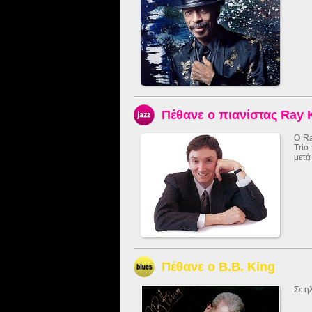
Πέθανε ο πιανίστας Ray
Ο Ra
Trio
μετά
Πέθανε ο B.B. King
Σε η