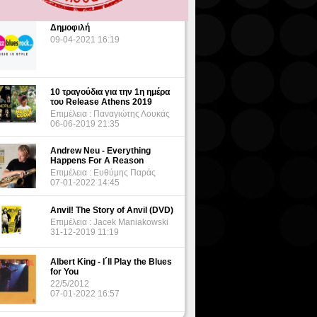
Δημοφιλή
09-04-2021 16:19
10 τραγούδια για την 1η ημέρα
του Release Athens 2019
Επιμέλεια : Παναγιώτης Λουκάς
06-06-2019 21:35
Andrew Neu - Everything
Happens For A Reason
Επιμέλεια : Ευθύμης Παράς
07-01-2022 14:45
Anvil! The Story of Anvil (DVD)
Επιμέλεια : Jacek Maniakowski
31-12-2019 11:19
Albert King - I΄ll Play the Blues
for You
22/5/2012
07-01-2022 16:57