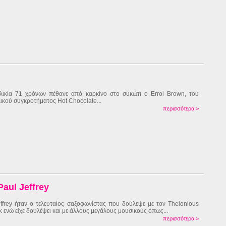
λικία 71 χρόνων πέθανε από καρκίνο στο συκώτι ο Εrrol Brown, του
ικού συγκροτήματος Hot Chocolate...
περισσότερα >
aul Jeffrey
ffrey ήταν ο τελευταίος σαξοφωνίστας που δούλεψε με τον Thelonious
 ενώ είχε δουλέψει και με άλλους μεγάλους μουσικούς όπως...
περισσότερα >