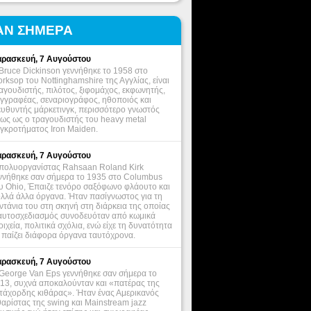
ΑΝ ΣΗΜΕΡΑ
ρασκευή, 7 Αυγούστου
Bruce Dickinson γεννήθηκε το 1958 στο
rksop του Nottinghamshire της Αγγλίας, είναι
αγουδιστής, πιλότος, ξιφομάχος, εκφωνητής,
γγραφέας, σεναριογράφος, ηθοποιός και
ευθυντής μάρκετινγκ, περισσότερο γνωστός
ως ως ο τραγουδιστής του heavy metal
γκροτήματος Iron Maiden.
ρασκευή, 7 Αυγούστου
πολυοργανίστας Rahsaan Roland Kirk
ννήθηκε σαν σήμερα το 1935 στο Columbus
υ Ohio, Έπαιζε τενόρο σαξόφωνο φλάουτο και
λλά άλλα όργανα. Ήταν πασίγνωστος για τη
ντάνια του στη σκηνή στη διάρκεια της οποίας
αυτοσχεδιασμός συνοδευόταν από κωμικά
οιχεία, πολιτικά σχόλια, ενώ είχε τη δυνατότητα
 παίζει διάφορα όργανα ταυτόχρονα.
ρασκευή, 7 Αυγούστου
George Van Eps γεννήθηκε σαν σήμερα το
13, συχνά αποκαλούνταν και «πατέρας της
τάχορδης κιθάρας». Ήταν ένας Αμερικανός
θαρίστας της swing και Mainstream jazz