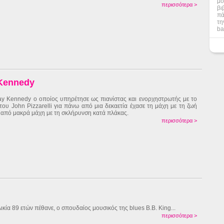
μο
περισσότερα >
βι
πά
τη
ba
 Kennedy
y Kennedy ο οποίος υπηρέτησε ως πιανίστας και ενορχηστρωτής με το
 του John Pizzarelli για πάνω από μια δεκαετία έχασε τη μάχη με τη ζωή
 από μακρά μάχη με τη σκλήρυνση κατά πλάκας.
περισσότερα >
λικία 89 ετών πέθανε, ο σπουδαίος μουσικός της blues B.B. King...
περισσότερα >