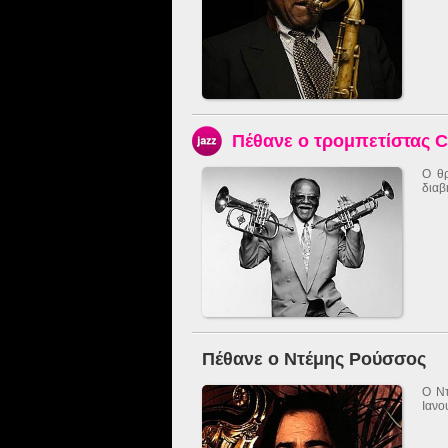
Πέθανε ο τρομπετίστας Cl
Ο θρ
διαβη
Πέθανε ο Ντέμης Ρούσσος
Ο Ντ
Ιανο