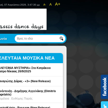
A+
A
A-
υή, 07 Αυγούστου 2026, 3:47:31 μμ
ωνία
ΕΛΕΥΤΑΙΑ ΜΟΥΣΙΚΑ ΝΕΑ
ΛΕΥΣΙΝΙΑ ΜΥΣΤΗΡΙΑ» Στο Κατράκειο
ατρο Νίκαιας 26/9/2025
ναγιώτης Δάρας - «3» (New Release)
νέντευξη - Δημήτρης Αγγελάκης (Dimitris
gelakis)
ιμέλεια : Ευθύμης Παράς
stroKristo - Passage (New Release)