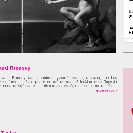
Ka
(Ν
Jo
Re
ward Rumsey
oward Rumsey, ένας μπασίστας γνωστός και ως ο ηγέτης του Los
les, ήταν και ιδιοκτήτης club, πέθανε στις 15 Ιουλίου στην Παραλία
ort της Καλιφόρνια, από αιτία ο οποίος δεν έχει ειπωθεί. Ήταν 97 ετών.
περισσότερα >
Δ
 Taylor