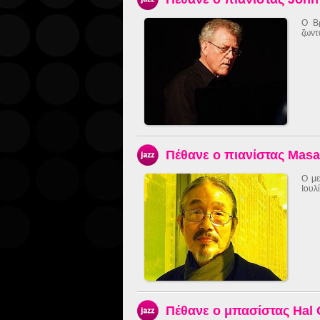
Ο Βρ
ζωντ
Πέθανε ο πιανίστας Mas
Ο με
Ιουλ
Πέθανε ο μπασίστας Hal 