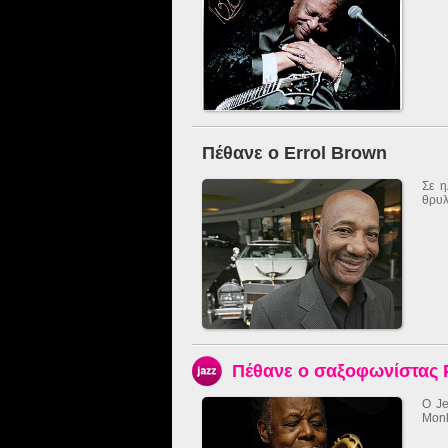
Πέθανε ο Errol Brown
Σε η
θρυλ
Πέθανε ο σαξοφωνίστας P
Ο Je
Monk