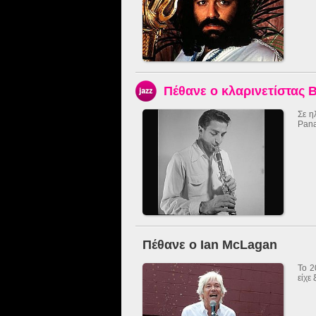
Πέθανε ο κλαρινετίστας
Σε η
Pana
Πέθανε ο Ian McLagan
Το 2
είχε 