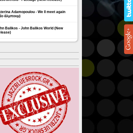
terina Adamopoulou - We ll meet again
έο άλμπουμ)
hn Balikos - John Balikos World (New
lease)
ΗΜΟΦΙΛΗ ΘΕΜΑΤΑ