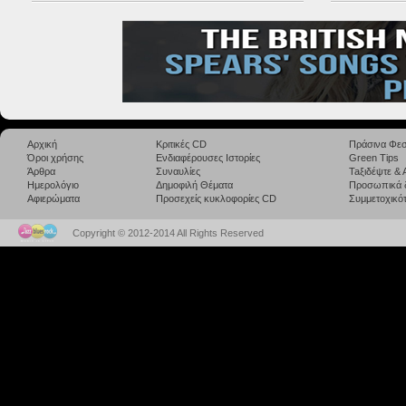
Αρχική
Κριτικές CD
Πράσινα Φεσ
Όροι χρήσης
Ενδιαφέρουσες Ιστορίες
Green Tips
Άρθρα
Συναυλίες
Taξιδέψτε &
Ημερολόγιο
Δημοφιλή Θέματα
Προσωπικά 
Αφιερώματα
Προσεχείς κυκλοφορίες CD
Συμμετοχικότ
Copyright © 2012-2014 All Rights Reserved