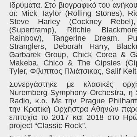
Ιδρύματα. Στο
βιογραφικό
του
ανήκο
οι
: Mick Taylor (Rolling Stones), 
Steve Harley (Cockney Rebel)
(Supertramp), Ritchie Blackmo
Rainbow), Tangerine Dream, P
Stranglers, Deborah Harry, Black
Garbarek Group, Chick Corea & Ga
Makeba, Chico & The Gipsies (Gip
Tyler,
Φίλιππος
Πλιάτσικας
, Salif Kei
Συνεργάστηκε
με
κλασικές
ορχ
Nuremberg Symphony Orchestra,
η
Radio,
κ
.
α
.
Με
την
Prague Philhar
την
Κρατική
Ορχήστρα
Αθηνών
παρ
επιτυχία
το
2017
και
2018
στο
Ηρώ
project “Classic Rock”.