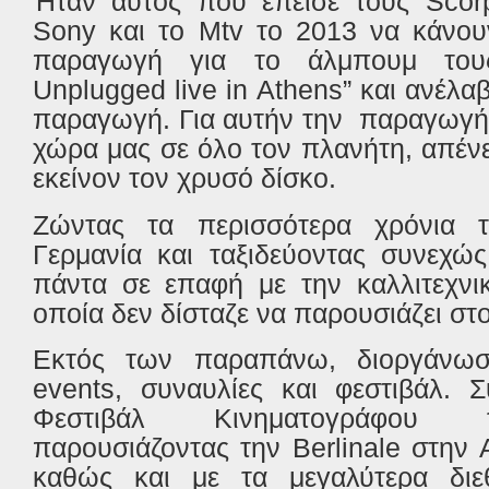
Ήταν αυτός που έπεισε τους
Scor
Son
y
και το
Mtv
το 2013 να κάνου
παραγωγή για το άλμπουμ του
Unplugged
live
in
Athens
” και ανέλα
παραγωγή. Για αυτήν την
παραγωγή,
χώρα μας σε όλο τον πλανήτη, απένει
εκείνον τον χρυσό δίσκο.
Ζώντας τα περισσότερα χρόνια 
Γερμανία και ταξιδεύοντας συνεχώ
πάντα σε επαφή με την καλλιτεχνι
οποία δεν δίσταζε να παρουσιάζει στο
Εκτός των παραπάνω, διοργάνω
events
, συναυλίες και φεστιβάλ. 
Φεστιβάλ Κινηματογράφου 
παρουσιάζοντας την
Berlinale
στην 
καθώς και με τα μεγαλύτερα διεθ