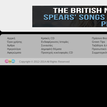
Αρχική
Κριτικές CD
Πράσινα Φεσ
Όροι χρήσης
Ενδιαφέρουσες Ιστορίες
Green Tips
Άρθρα
Συναυλίες
Taξιδέψτε &
Ημερολόγιο
Δημοφιλή Θέματα
Προσωπικά 
Αφιερώματα
Προσεχείς κυκλοφορίες CD
Συμμετοχικότ
Copyright © 2012-2014 All Rights Reserved