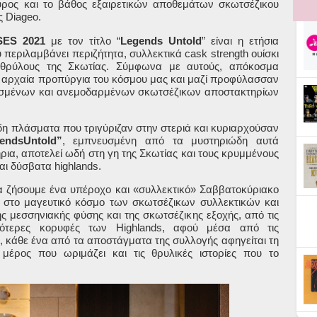
εύρος και το βάθος εξαιρετικών αποθεμάτων σκωτσέζικου
ης
Diageo
.
SES
2021
με τον τίτλο “
Legends
Untold
” είναι η ετήσια
 περιλαμβάνει περιζήτητα, συλλεκτικά
cask
strength
ουίσκι
ς θρύλους της Σκωτίας. Σύμφωνα με αυτούς, απόκοσμα
 αρχαία προπύργια του κόσμου μας και μαζί προφύλασσαν
υσμένων και ανεμοδαρμένων σκωτσέζικων αποστακτηρίων
δη πλάσματα που τριγύριζαν στην στεριά και κυριαρχούσαν
endsUntold
”
, εμπνευσμένη από τα μυστηριώδη αυτά
ια, αποτελεί ωδή στη γη της Σκωτίας και τους κρυμμένους
και δύσβατα
highlands
.
 να ζήσουμε ένα υπέροχο και «συλλεκτικό» Σαββατοκύριακο
ς στο μαγευτικό κόσμο των σκωτσέζικων συλλεκτικών και
ης μεσσηνιακής φύσης και της σκωτσέζικης εξοχής, από τις
ηλότερες κορυφές των
Highlands
, αφού μέσα από τις
, κάθε ένα από τα αποστάγματα της συλλογής αφηγείται τη
 μέρος που ωριμάζει και τις θρυλικές ιστορίες που το