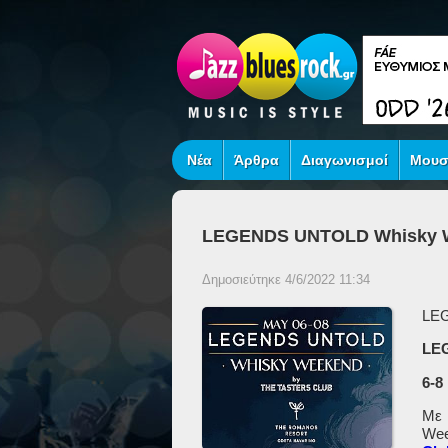
Νέα
Άρθρα
Διαγωνισμοί
Μουσ
LEGENDS UNTOLD Whisky We
Δημοσιεύτηκε 4/6/2022 11:34
LEG
LE
6-8
Με 
Wee