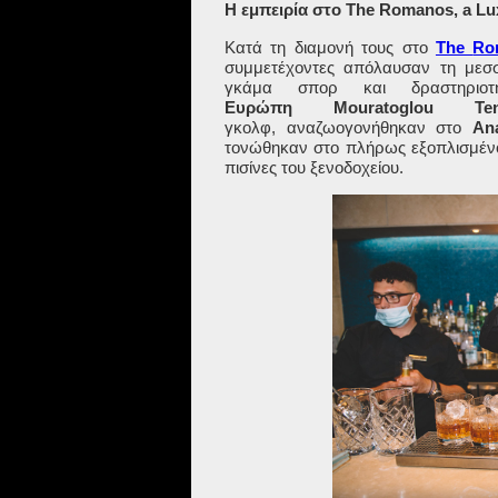
Η εμπειρία στο The
Romanos, a Lux
Κατά τη διαμονή τους στο
The
Ro
συμμετέχοντες απόλαυσαν τη μεσ
γκάμα σπορ και δραστηρι
Ευρώπη
Mouratoglou Ten
γκολφ, αναζωογονήθηκαν στο
An
τονώθηκαν στο πλήρως εξοπλισμέ
πισίνες του ξενοδοχείου.