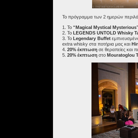
Το πρόγραμμα των 2 ημερών περιλ
1. Το
“Magical Mystical Mysterious
2. Το
LEGENDS UNTOLD
Whisky Ta
3. Το
Legendary Buffet
εμπνευσμένο
extra whisky στα ποτήρια μας
και
Hi
4.
20% έκπτωση
σε θεραπείες και π
5.
20% έκπτωση
στο
Mouratoglou 