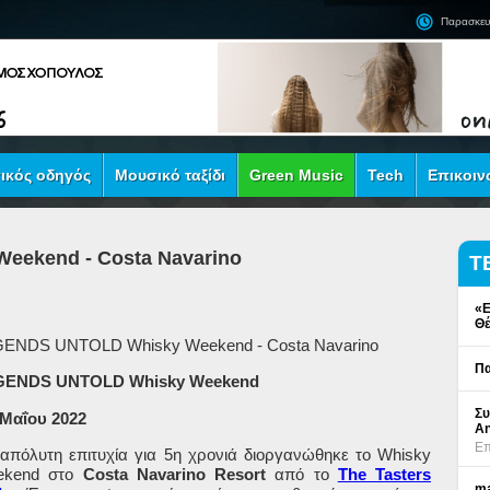
Παρασκευ
ικός οδηγός
Μουσικό ταξίδι
Green Music
Tech
Επικοιν
ekend - Costa Navarino
Τ
«Ε
Θέ
ENDS UNTOLD Whisky Weekend - Costa Navarino
Πα
GENDS UNTOLD Whisky Weekend
Συ
Μαΐου
2022
An
Επ
απόλυτη επιτυχία για 5η χρονιά διοργανώθηκε το Whisky
kend στο
Costa Navarino Resort
από το
The Tasters
ma