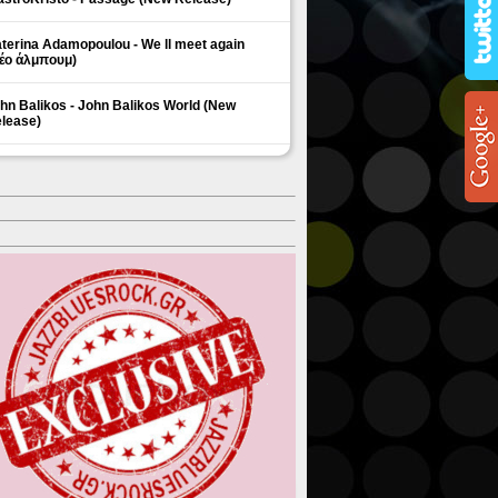
terina Adamopoulou - We ll meet again
έο άλμπουμ)
hn Balikos - John Balikos World (New
lease)
ΗΜΟΦΙΛΗ ΘΕΜΑΤΑ