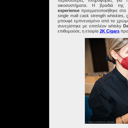
περισσότερες πληροφορίες για
οικοσυστήματα. H βραδιά της
experience
πραγματοποιήθηκε στο
single malt cask strength whiskies
μπουφέ εμπνευσμένο από τα χρώματα
συνεχίστηκε με επιπλέον whisky
Da
επιθυμούσε, η εταιρία
2K Cigars
προ