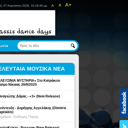
A+
A
A-
ή, 07 Αυγούστου 2026, 10:16:47 μμ
ωνία
ΕΛΕΥΤΑΙΑ ΜΟΥΣΙΚΑ ΝΕΑ
ΛΕΥΣΙΝΙΑ ΜΥΣΤΗΡΙΑ» Στο Κατράκειο
ατρο Νίκαιας 26/9/2025
ναγιώτης Δάρας - «3» (New Release)
νέντευξη - Δημήτρης Αγγελάκης (Dimitris
gelakis)
ιμέλεια : Ευθύμης Παράς
stroKristo - Passage (New Release)