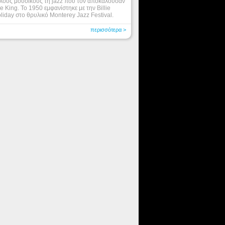
λους μουσικούς τη jazz που τον αποκαλούσαν
e King. Το 1950 εμφανίστηκε με την Billie
liday στο θρυλικό Monterey Jazz Festival.
περισσότερα >