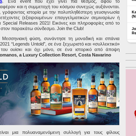
b
. Ένα event που έχει γίνει πια θεσμός, αφού το
ιαφέρον και η συμμετοχή του κόσμου συνεχώς αυξάνονται.
 γράφοντας ιστορία με την πολυπληθέστερη γευσιγνωσία
Ka
(Ν
ετέχοντες (εξαιρουμένων επαγγελματικών σεμιναρίων ή
α Special Releases 2021! Εικόνες και πληροφορίες από το
 στον παρακάτω σύνδεσμο. Join the Club!
Jo
Re
 Μεσσηνιακή φύση, συνάντησε τη μοναδική και σπάνια
s
2021 “
Legends
Untold
”, σε ένα ξεχωριστό και «συλλεκτικό»
 του ουίσκι και όχι μόνο, σε ένα ιστορικό από άποψη
omanos, a Luxury Collection Resort
,
Costa Navarino
είναι μια πολυαναμενόμενη συλλογή για τους φίλους
Δ