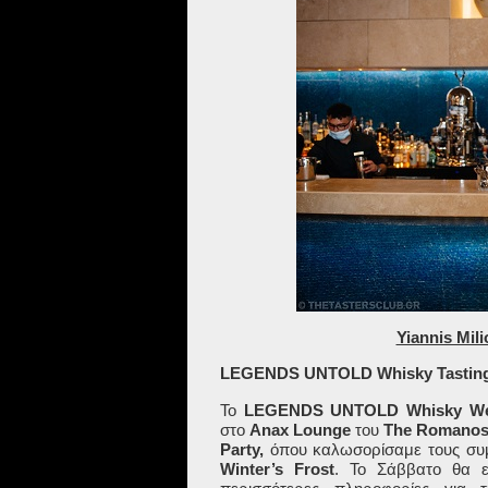
Yiannis Mil
LEGENDS
UNTOLD Whisky Tasting
Το
LEGENDS UNTOLD
Whisky W
στο
Anax
Lounge
του
The
Romanos
Party,
όπου καλωσορίσαμε τους συμμ
Winter’s Frost
. Το Σάββατο θα 