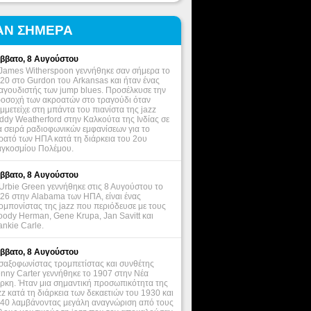
ΑΝ ΣΗΜΕΡΑ
ββατο, 8 Αυγούστου
James Witherspoon γεννήθηκε σαν σήμερα το
20 στο Gurdon του Arkansas και ήταν ένας
αγουδιστής των jump blues. Προσέλκυσε την
οσοχή των ακροατών στο τραγούδι όταν
μμετείχε στη μπάντα του πιανίστα της jazz
ddy Weatherford στην Καλκούτα της Ινδίας σε
α σειρά ραδιοφωνικών εμφανίσεων για το
ρατό των ΗΠΑ κατά τη διάρκεια του 2ου
γκοσμίου Πολέμου.
ββατο, 8 Αυγούστου
Urbie Green γεννήθηκε στις 8 Αυγούστου το
26 στην Alabama των ΗΠΑ, είναι ένας
ομπονίστας της jazz που περιόδευσε με τους
ody Herman, Gene Krupa, Jan Savitt και
ankie Carle.
ββατο, 8 Αυγούστου
σαξοφωνίστας τρομπετίστας και συνθέτης
nny Carter γεννήθηκε το 1907 στην Νέα
ρκη. Ήταν μια σημαντική προσωπικότητα της
zz κατά τη διάρκεια των δεκαετιών του 1930 και
40 λαμβάνοντας μεγάλη αναγνώριση από τους