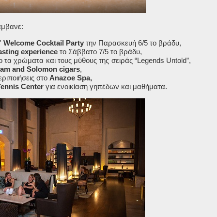
άμβανε:
” Welcome Cocktail Party
την Παρασκευή 6/5 το βράδυ,
sting experience
το Σάββατο 7/5 το βράδυ,
 τα χρώματα και τους μύθους της σειράς “
Legends Untold
”,
ram and Solomon cigars
,
εριποιήσεις στο
Anazoe Spa,
Tennis Center
για ενοικίαση γηπέδων και μαθήματα.