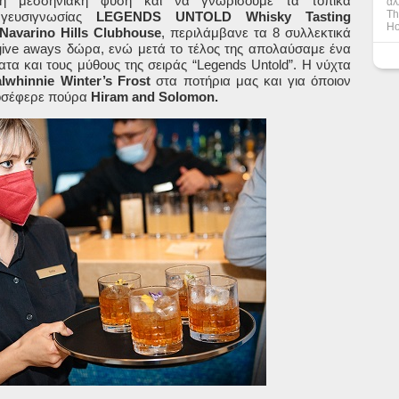
 τη μεσσηνιακή φύση και να γνωρίσουμε τα τοπικά
άλ
Th
 γευσιγνωσίας
LEGENDS UNTOLD Whisky Tasting
Ho
Navarino Hills Clubhouse
, περιλάμβανε τα 8 συλλεκτικά
, give aways δώρα, ενώ μετά το τέλος της απολαύσαμε ένα
 και τους μύθους της σειράς “Legends Untold”. Η νύχτα
lwhinnie Winter’s Frost
στα ποτήρια μας και για όποιον
σέφερε πούρα
Hiram and Solomon.