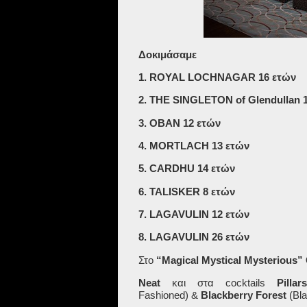
Δοκιμάσαμε
1. ROYAL LOCHNAGAR 16 ετών
2. THE SINGLETON of Glendullan 
3. OBAN
12 ετών
4. MORTLACH
13 ετών
5. CARDHU
14 ετών
6. TALISKER
8 ετών
7. LAGAVULIN 12 ετών
8. LAGAVULIN
26 ετών
Στο
“
Magical Mystical Mysterious
”
Neat
και στα cocktails
Pill
Fashioned) &
Blackberry Forest
(Bl