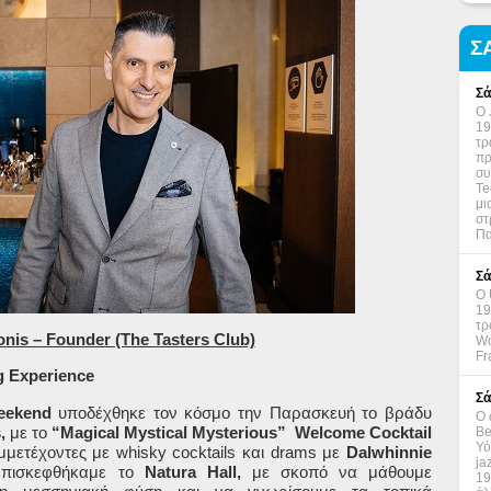
Σ
Σά
Ο 
19
τρ
πρ
συ
Te
μι
στ
Πα
Σά
Ο 
19
τρ
ionis – Founder (The Tasters Club)
Wo
Fr
 Experience
Σά
eekend
υποδέχθηκε τον κόσμο την Παρασκευή το βράδυ
Ο 
,
με το
“Magical Mystical Mysterious”
Welcome Cocktail
Be
Υό
ετέχοντες με whisky cocktails και drams με
Dalwhinnie
ja
επισκεφθήκαμε το
Natura Hall,
με σκοπό να μάθουμε
19