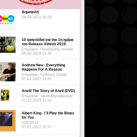
Δημοφιλή
09-04-2021 16:19
10 τραγούδια για την 1η ημέρα
του Release Athens 2019
Επιμέλεια : Παναγιώτης Λουκάς
06-06-2019 21:35
Andrew Neu - Everything
Happens For A Reason
Επιμέλεια : Ευθύμης Παράς
07-01-2022 14:45
Anvil! The Story of Anvil (DVD)
Επιμέλεια : Jacek Maniakowski
31-12-2019 11:19
Albert King - I΄ll Play the Blues
for You
22/5/2012
07-01-2022 16:57