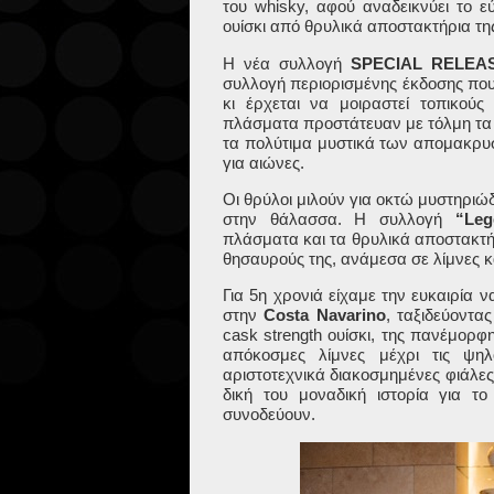
του
whisky
, αφού αναδεικνύει το 
ουίσκι από θρυλικά αποστακτήρια τ
Η νέα συλλογή
SPECIAL
RELEA
συλλογή περιορισμένης έκδοσης που
κι έρχεται να μοιραστεί τοπικού
πλάσματα προστάτευαν με τόλμη τα
τα πολύτιμα μυστικά των απομακρ
για αιώνες.
Οι θρύλοι μιλούν για οκτώ μυστηριώ
στην θάλασσα.
H
συλλογή
“
Leg
πλάσματα και τα θρυλικά αποστακτήρ
θησαυρούς της, ανάμεσα σε λίμνες 
Για 5η χρονιά είχαμε την ευκαιρία
στην
Costa Navarino
, ταξιδεύοντα
cask strength ουίσκι, της πανέμορφ
απόκοσμες λίμνες μέχρι τις ψ
αριστοτεχνικά διακοσμημένες φιάλες
δική του μοναδική ιστορία για το
συνοδεύουν.