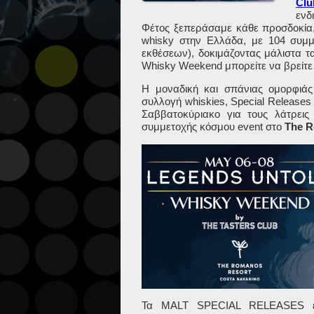
Clu
ενδ
Φέτος ξεπεράσαμε κάθε προσδοκία,
whisky στην Ελλάδα, με 104 συμμ
εκθέσεων), δοκιμάζοντας μάλιστα τ
Whisky Weekend μπορείτε να βρείτε
Η μοναδική και σπάνιας ομορφιάς
συλλογή
whiskies
,
Special Release
Σαββατοκύριακο για τους λάτρεις
συμμετοχής κόσμου event
στο
The
R
Τα
MALT
SPECIAL
RELEASES