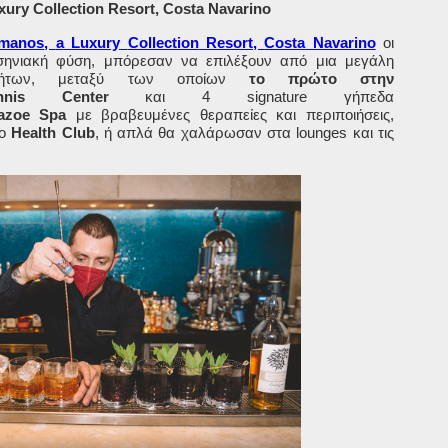
ury Collection Resort
,
Costa Navarino
manos
,
a
Luxury
Collection
Resort
,
Costa
Navarino
οι
σηνιακή φύση, μπόρεσαν να επιλέξουν από μια μεγάλη
οτήτων, μεταξύ των οποίων
το πρώτο στην
nis
Center
και 4
signature
γήπεδα
azoe Spa
με βραβευμένες θεραπείες και περιποιήσεις,
νο
Health
Club
, ή απλά θα χαλάρωσαν στα
lounges
και τις