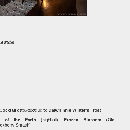
19 ετών
Cocktail
απολαύσαμε το
Dalwhinnie Winter
’
s Frost
ars of the Earth
(highball),
Frozen Blossom
(Old
ackberry Smash)