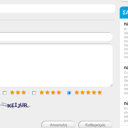
Σ
Πέ
Η 
σή
ασ
συ
πρ
να
το
στ
Πέ
Ο 
γε
Sh
γν
σα
χα
Πέ
Η 
στ
κι
μο