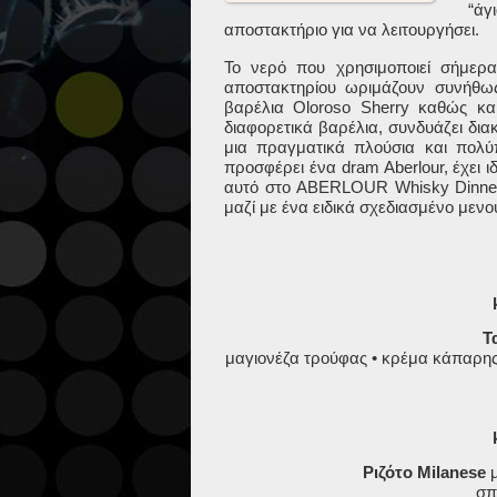
“άγ
αποστακτήριο για να λειτουργήσει.
Το νερό που χρησιμοποιεί σήμερα
αποστακτηρίου ωριμάζουν συνήθως
βαρέλια Oloroso Sherry καθώς κα
διαφορετικά βαρέλια, συνδυάζει δια
μια πραγματικά πλούσια και πολύ
προσφέρει ένα dram Aberlour, έχει ι
αυτό στο ABERLOUR Whisky Dinner
μαζί με ένα ειδικά σχεδιασμένο μενο
Τ
μαγιονέζα τρούφας • κρέμα κάπαρης 
Ριζότο Milanese
σπ