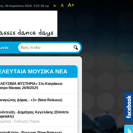
A+
A
A-
τη, 06 Αυγούστου 2026, 5:02:36 πμ
ωνία
ΕΛΕΥΤΑΙΑ ΜΟΥΣΙΚΑ ΝΕΑ
ΛΕΥΣΙΝΙΑ ΜΥΣΤΗΡΙΑ» Στο Κατράκειο
ατρο Νίκαιας 26/9/2025
ναγιώτης Δάρας - «3» (New Release)
νέντευξη - Δημήτρης Αγγελάκης (Dimitris
gelakis)
ιμέλεια : Ευθύμης Παράς
stroKristo - Passage (New Release)