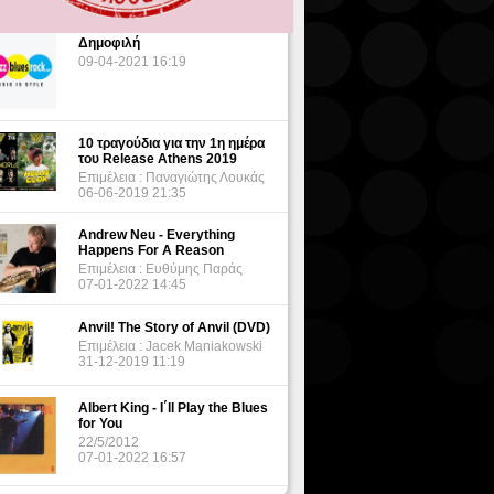
Δημοφιλή
09-04-2021 16:19
10 τραγούδια για την 1η ημέρα
του Release Athens 2019
Επιμέλεια : Παναγιώτης Λουκάς
06-06-2019 21:35
Andrew Neu - Everything
Happens For A Reason
Επιμέλεια : Ευθύμης Παράς
07-01-2022 14:45
Anvil! The Story of Anvil (DVD)
Επιμέλεια : Jacek Maniakowski
31-12-2019 11:19
Albert King - I΄ll Play the Blues
for You
22/5/2012
07-01-2022 16:57