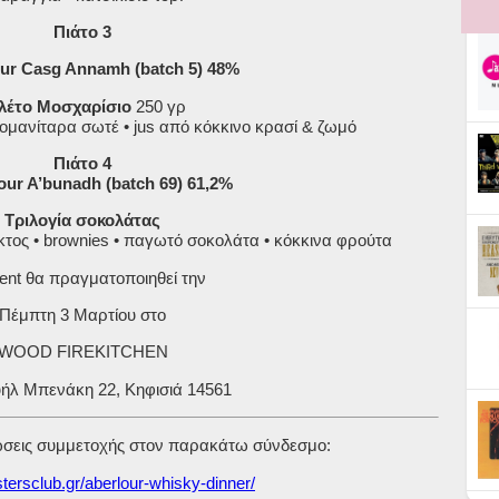
Πιάτο 3
our Casg Annamh (batch 5) 48%
λέτο Μοσχαρίσιο
250 γρ
ομανίταρα σωτέ • jus από κόκκινο κρασί & ζωμό
Πιάτο 4
our A’bunadh (batch 69) 61,2%
Τριλογία σοκολάτας
ακτος • brownies • παγωτό σοκολάτα • κόκκινα φρούτα
ent θα πραγματοποιηθεί την
Πέμπτη 3 Μαρτίου στο
WOOD FIREKITCHEN
ήλ Μπενάκη 22, Κηφισιά 14561
ώσεις συμμετοχής στον παρακάτω σύνδεσμο:
astersclub.gr/aberlour-whisky-dinner/