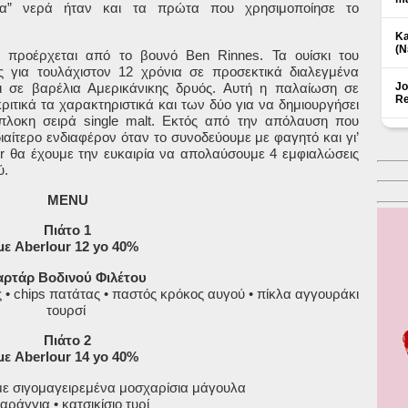
ια” νερά ήταν και τα πρώτα που χρησιμοποίησε το
Ka
(Ν
 προέρχεται από το βουνό Ben Rinnes. Τα ουίσκι του
 για τουλάχιστον 12 χρόνια σε προσεκτικά διαλεγμένα
ι σε βαρέλια Αμερικάνικης δρυός. Αυτή η παλαίωση σε
Jo
Re
κριτικά τα χαρακτηριστικά και των δύο για να δημιουργήσει
πλοκη σειρά single malt. Εκτός από την απόλαυση που
διαίτερο ενδιαφέρον όταν το συνοδεύουμε με φαγητό και γι’
 θα έχουμε την ευκαιρία να απολαύσουμε 4 εμφιαλώσεις
ύ.
MENU
Πιάτο 1
με Aberlour 12 yo 40%
αρτάρ Βοδινού Φιλέτου
• chips πατάτας • παστός κρόκος αυγού • πίκλα αγγουράκι
τουρσί
Πιάτο 2
με Aberlour 14 yo 40%
με σιγομαγειρεμένα μοσχαρίσια μάγουλα
αράγγια • κατσικίσιο τυρί
Δ