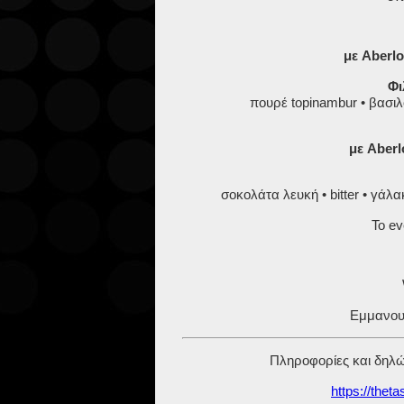
με Aberl
Φι
πουρέ topinambur • βασιλ
με Aberl
σοκολάτα λευκή • bitter • γάλ
Το ev
Εμμανου
Πληροφορίες και δηλ
https://thet