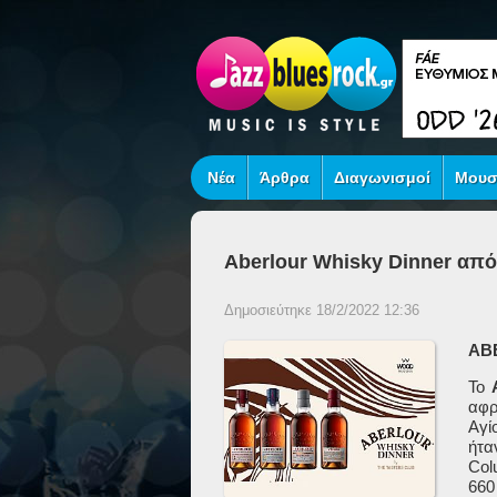
Νέα
Άρθρα
Διαγωνισμοί
Μουσ
Aberlour Whisky Dinner από 
Δημοσιεύτηκε 18/2/2022 12:36
AB
Το
αφρ
Αγί
ήτα
Col
660