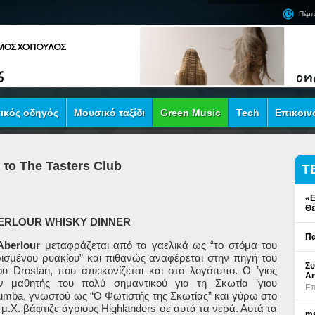
Πέμπ
ικός οδηγός
Μουσικό ταξίδι
Green Music
Tech
Επικοιν
το The Tasters Club
Τ
«Ε
Θέ
ERLOUR WHISKY DINNER
Πα
Aberlour
μεταφράζεται από τα γαελικά ως “το στόμα του
ισμένου ρυακίου” και πιθανώς αναφέρεται στην πηγή του
Συ
ου Drostan, που απεικονίζεται και στο λογότυπο. Ο ʼγιος
An
ν μαθητής του πολύ σημαντικού για τη Σκωτία ʼγιου
Επ
umba, γνωστού ως “Ο Φωτιστής της Σκωτίας” και γύρω στο
 μ.Χ. βάφτιζε άγριους Highlanders σε αυτά τα νερά. Αυτά τα
ma