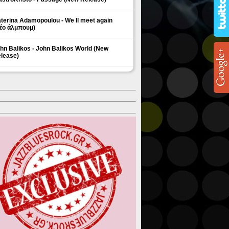
terina Adamopoulou - We ll meet again
έο άλμπουμ)
hn Balikos - John Balikos World (New
lease)
ΗΜΟΦΙΛΗ ΘΕΜΑΤΑ