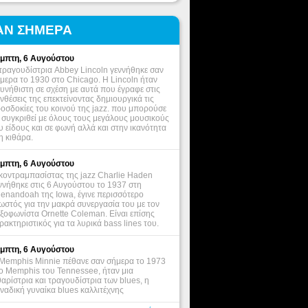
ΑΝ ΣΗΜΕΡΑ
μπτη, 6 Αυγούστου
τραγουδίστρια Abbey Lincoln γεννήθηκε σαν
μερα το 1930 στο Chicago. Η Lincoln ήταν
υνήθιστη σε σχέση με αυτά που έγραφε στις
νθέσεις της επεκτείνοντας δημιουργικά τις
οσδοκίες του κοινού της jazz. που μπορούσε
 συγκριθεί με όλους τους μεγάλους μουσικούς
υ είδους και σε φωνή αλλά και στην ικανότητα
η κιθάρα.
μπτη, 6 Αυγούστου
κοντραμπασίστας της jazz Charlie Haden
ννήθηκε στις 6 Αυγούστου το 1937 στη
enandoah της Iowa, έγινε περισσότερο
ωστός για την μακρά συνεργασία του με τον
ξοφωνίστα Ornette Coleman. Είναι επίσης
ρακτηριστικός για τα λυρικά bass lines του.
μπτη, 6 Αυγούστου
Memphis Minnie πέθανε σαν σήμερα το 1973
ο Memphis του Tennessee, ήταν μια
θαρίστρια και τραγουδίστρια των blues, η
ναδική γυναίκα blues καλλιτέχνης