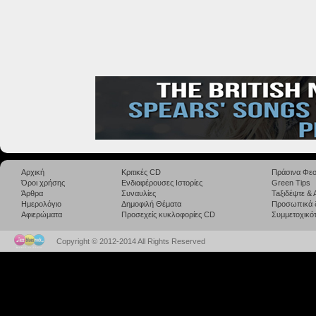
Αρχική
Κριτικές CD
Πράσινα Φεσ
Όροι χρήσης
Ενδιαφέρουσες Ιστορίες
Green Tips
Άρθρα
Συναυλίες
Taξιδέψτε &
Ημερολόγιο
Δημοφιλή Θέματα
Προσωπικά 
Αφιερώματα
Προσεχείς κυκλοφορίες CD
Συμμετοχικότ
Copyright © 2012-2014 All Rights Reserved