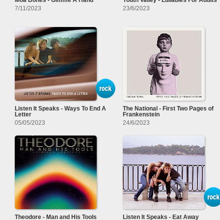
Moa Bones - Gimme A Hand
Youth Valley - Lullabies For Adults
7/11/2023
23/6/2023
Listen It Speaks - Ways To End A
The National - First Two Pages of
Letter
Frankenstein
05/05/2023
24/6/2023
Theodore - Man and His Tools
Listen It Speaks - Eat Away