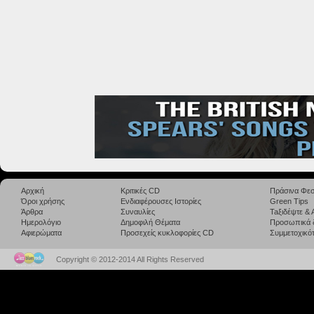
Αρχική
Κριτικές CD
Πράσινα Φεσ
Όροι χρήσης
Ενδιαφέρουσες Ιστορίες
Green Tips
Άρθρα
Συναυλίες
Taξιδέψτε &
Ημερολόγιο
Δημοφιλή Θέματα
Προσωπικά 
Αφιερώματα
Προσεχείς κυκλοφορίες CD
Συμμετοχικότ
Copyright © 2012-2014 All Rights Reserved