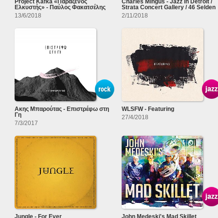
Project Kafka «Παράξενος
Charles Mingus - Jazz in Detroit /
Ελκυστής» - Παύλος Φακατσέλης
Strata Concert Gallery / 46 Selden
13/6/2018
2/11/2018
Ακης Μπαρούτας - Επιστρέφω στη
WLSFW - Featuring
Γη
27/4/2018
7/3/2017
Jungle - For Ever
John Medeski's Mad Skillet